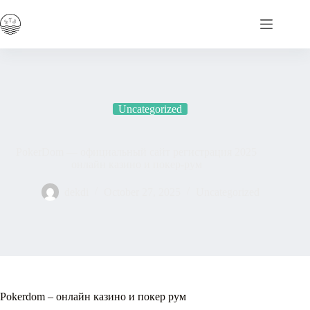
Skip
to
content
Uncategorized
PokerDom — официальный сайт регистрация 2025
онлайн казино и покер-рум
dekdi
October 27, 2025
Uncategorized
Pokerdom – онлайн казино и покер рум