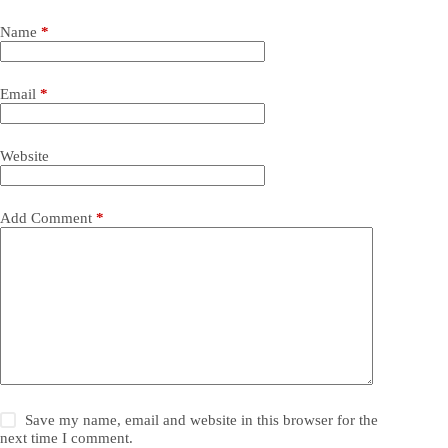
Name
*
Email
*
Website
Add Comment
*
Save my name, email and website in this browser for the
next time I comment.