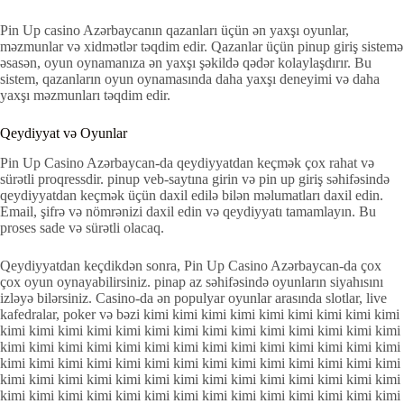
Pin Up casino Azərbaycanın qazanları üçün ən yaxşı oyunlar,
məzmunlar və xidmətlər təqdim edir. Qazanlar üçün pinup giriş sistemə
əsasən, oyun oynamanıza ən yaxşı şəkildə qədər kolaylaşdırır. Bu
sistem, qazanların oyun oynamasında daha yaxşı deneyimi və daha
yaxşı məzmunları təqdim edir.
Qeydiyyat və Oyunlar
Pin Up Casino Azərbaycan-da qeydiyyatdan keçmək çox rahat və
sürətli proqressdir. pinup veb-saytına girin və pin up giriş səhifəsində
qeydiyyatdan keçmək üçün daxil edilə bilən məlumatları daxil edin.
Email, şifrə və nömrənizi daxil edin və qeydiyyatı tamamlayın. Bu
proses sade və sürətli olacaq.
Qeydiyyatdan keçdikdən sonra, Pin Up Casino Azərbaycan-da çox
çox oyun oynayabilirsiniz. pinap az səhifəsində oyunların siyahısını
izləyə bilərsiniz. Casino-da ən populyar oyunlar arasında slotlar, live
kafedralar, poker və bəzi kimi kimi kimi kimi kimi kimi kimi kimi kimi
kimi kimi kimi kimi kimi kimi kimi kimi kimi kimi kimi kimi kimi kimi
kimi kimi kimi kimi kimi kimi kimi kimi kimi kimi kimi kimi kimi kimi
kimi kimi kimi kimi kimi kimi kimi kimi kimi kimi kimi kimi kimi kimi
kimi kimi kimi kimi kimi kimi kimi kimi kimi kimi kimi kimi kimi kimi
kimi kimi kimi kimi kimi kimi kimi kimi kimi kimi kimi kimi kimi kimi