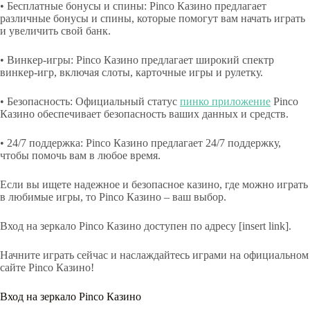
• Бесплатные бонусы и спины: Pinco Казино предлагает
различные бонусы и спины, которые помогут вам начать играть
и увеличить свой банк.
• Винкер-игры: Pinco Казино предлагает широкий спектр
винкер-игр, включая слоты, карточные игры и рулетку.
• Безопасность: Официальный статус
пинко приложение
Pinco
Казино обеспечивает безопасность ваших данных и средств.
• 24/7 поддержка: Pinco Казино предлагает 24/7 поддержку,
чтобы помочь вам в любое время.
Если вы ищете надежное и безопасное казино, где можно играть
в любимые игры, то Pinco Казино – ваш выбор.
Вход на зеркало Pinco Казино доступен по адресу [insert link].
Начните играть сейчас и наслаждайтесь играми на официальном
сайте Pinco Казино!
Вход на зеркало Pinco Казино