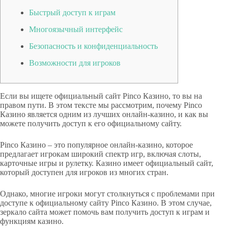
Быстрый доступ к играм
Многоязычный интерфейс
Безопасность и конфиденциальность
Возможности для игроков
Если вы ищете официальный сайт Pinco Казино, то вы на
правом пути. В этом тексте мы рассмотрим, почему Pinco
Казино является одним из лучших онлайн-казино, и как вы
можете получить доступ к его официальному сайту.
Pinco Казино – это популярное онлайн-казино, которое
предлагает игрокам широкий спектр игр, включая слоты,
карточные игры и рулетку. Казино имеет официальный сайт,
который доступен для игроков из многих стран.
Однако, многие игроки могут столкнуться с проблемами при
доступе к официальному сайту Pinco Казино. В этом случае,
зеркало сайта может помочь вам получить доступ к играм и
функциям казино.