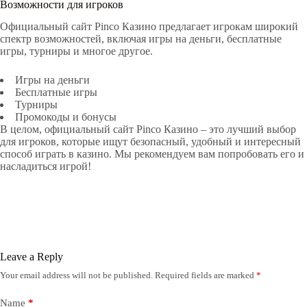
Возможности для игроков
Официальный сайт Pinco Казино предлагает игрокам широкий
спектр возможностей, включая игры на деньги, бесплатные
игры, турниры и многое другое.
Игры на деньги
Бесплатные игры
Турниры
Промокоды и бонусы
В целом, официальный сайт Pinco Казино – это лучший выбор
для игроков, которые ищут безопасный, удобный и интересный
способ играть в казино. Мы рекомендуем вам попробовать его и
насладиться игрой!
Leave a Reply
Your email address will not be published.
Required fields are marked
*
Name
*