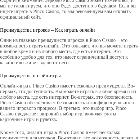
Обратите внимание: Зеркало Pinco Casino может изменяться, и
мы не гарантируем, что оно будет доступно в будущем. Если вы
ищете играть в Pinco Casino, то мы рекомендуем вам открыть
официальный сайт.
Преимущества игроков – Как играть онлайн
Один из главных преимуществ игроков в Pinco Casino – это
возможность играть онлайн. Это означает, что вы можете играть
в любое время и из любого места, где есть интернет. Это
особенно удобно для тех, кто имеет ограниченный доступ к
казино или живет вдали от него.
Преимущества онлайн-игры
Онлайн-игра в Pinco Casino имеет несколько преимуществ. Во-
первых, это доступность. Вы можете играть в любое время и из
любого места, где есть интернет. Во-вторых, это безопасность.
Pinco Casino обеспечивает безопасность и конфиденциальность
вашего игрового процесса. В-третьих, это выбор игр. Pinco
Casino предлагает широкий выбор игр, включая слоты,
карточные игры и рулетку.
Кроме того, онлайн-игра в Pinco Casino имеет несколько
преимуществ для игроков. Во-первых, это возможность играть в