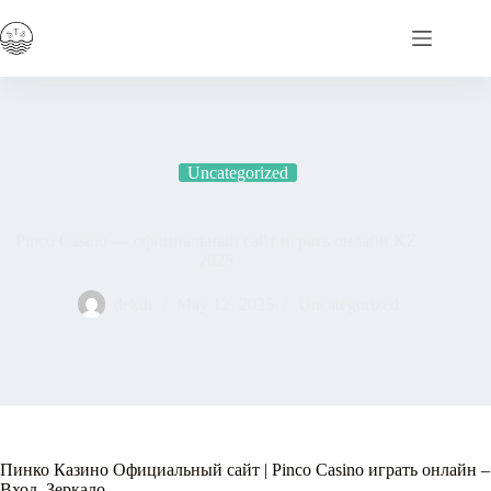
Skip
to
content
Uncategorized
Pinco Casino — официальный сайт играть онлайн KZ
2025
dekdi
May 12, 2025
Uncategorized
Пинко Казино Официальный сайт | Pinco Casino играть онлайн –
Вход, Зеркало