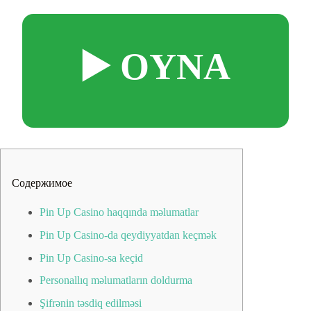
▶️ OYNA
Содержимое
Pin Up Casino haqqında məlumatlar
Pin Up Casino-da qeydiyyatdan keçmək
Pin Up Casino-sa keçid
Personallıq məlumatların doldurma
Şifrənin təsdiq edilməsi