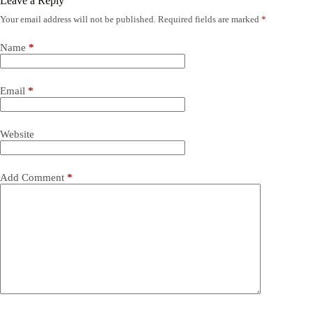
Leave a Reply
Your email address will not be published.
Required fields are marked
*
Name
*
Email
*
Website
Add Comment
*