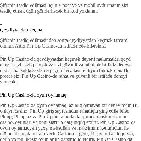
Şifrənin təsdiq edilməsi üçün e-poçt və ya mobil uydurmanın sizi
təsdiq etmək üçün göndəriləcək bir kod yoxlanın.
Qeydiyyatdan keçmə
Şifrənin təsdiq edilməsindən sonra qeydiyyatdan keçmək tamam
olunur. Artıq Pin Up Casino-da istifadə edə bilərsiniz.
Pin Up Casino-da qeydiyyatdan keçmək dəyərli məlumatları qeyd
etmək, sizi təsdiq etmək və sizi güvənli və rahat bir istifadə deneyə
qədər məhsulda saxlamaq üçün necə təsir etdiyini bilmək olar. Bu
proses sizi Pin Up Casino-da rahat və güvənli bir istifadə deneyi
verəcək.
Pin Up Casino-da oyun oynamaq
Pin Up Casino-da oyun oynamaq, azınlıq olmayan bir deneyimdir. Bu
onlayn casino, Pin Up giriş sayfasından rahatlıqla giriş edilə bilər.
Pinup, Pinap az və Pin Up adı altında iki qrupda məşhur olan bu
casino, oyunları və bonusları ilə qarşınıqlıq etdirir. Pin Up Casino-da
oyun oynamaq, ən yaxşı məhsulları və maksimum kənarlıqları ilə
müraciət etmək imkanı verir. Casino-da geniş bir oyun kataloqu var,
dərin və təhlükəsiz oyunlar ilə qarşınıqlıq etdirir. Pin Up Casino-da