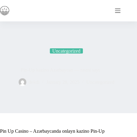
Skip
to
content
Uncategorized
Pin-Up kazino Azərbaycan — rəsmi sayt
dekdi
January 28, 2025
Uncategorized
Pin Up Casino – Azərbaycanda onlayn kazino Pin-Up