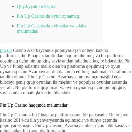
Qeydiyyatdan keçmə
Pin Up Casino-da oyun oynamaq
Pin Up Casino-da xidmətlər və tələbə
məlumatları
pin up
Casino Azərbaycanda populyarlaşan onlayn kazino
platformasıdır. Pinap az tərəfindən təqdim olunmuş və bu platforma
qoşulmaq üçün pin up giriş sayfasından rahatlıqla keçire bilərsiniz. Pin
Up və Pinup adlarına malik olan bu platforma qoşulmaq və oyun
oynamaq üçün Azərbaycan dili ilə təmin edilmiş məlumatlar tərəfindən
təqdim olunur. Pin Up Casino, Azərbaycanın oyunçu məşğul edə
biləcəyi geniş qrup oyunları ilə məşhur və populyar oyunlar arasında
yer alır. Bu platforma qoşulmaq və oyun oynamaq üçün pin up giriş
sayfasından rahatlıqla keçire bilərsiniz.
Pin Up Casino haqqında məlumatlar
Pin Up Casino – bu Pinap az platformasının bir parçasıdır. Bu onlayn
kazino 2014-cü ilin yanvaryasında açılmışdır və dünya çapında
populyarlaşmışdır. Pin Up Casino, Azərbaycanlılar üçün təhlükəsiz və
müraciətkar bir oyun platformasıdır.