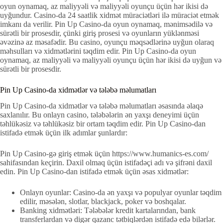
oyun oynamaq, az maliyyəli və maliyyəli oyunçu üçün hər ikisi də
uyğundur. Casino-da 24 saatlik xidmət müraciətləri ilə müraciət etmək
imkanı da verilir. Pin Up Casino-da oyun oynamaq, mənimsədilə və
sürətli bir prosesdir, çünki giriş prosesi və oyunların yüklənməsi
əvəzinə az məsafədir. Bu casino, oyunçu məqsədlərinə uyğun olaraq
məhsulları və xidmətlərini təqdim edir. Pin Up Casino-da oyun
oynamaq, az maliyyəli və maliyyəli oyunçu üçün hər ikisi də uyğun və
sürətli bir prosesdir.
Pin Up Casino-da xidmətlər və tələbə məlumatları
Pin Up Casino-da xidmətlər və tələbə məlumatları əsasında əlaqə
saxlanılır. Bu onlayn casino, tələbələrin ən yaxşı deneyimi üçün
təhlükəsiz və təhlükəsiz bir ortam təqdim edir. Pin Up Casino-dan
istifadə etmək üçün ilk adımlar şunlardır:
Pin Up Casino-gə giriş etmək üçün https://www.humanics-es.com/
sahifasından keçirin. Daxil olmaq üçün istifadəçi adı və şifrəni daxil
edin. Pin Up Casino-dan istifadə etmək üçün əsas xidmətlər:
Onlayn oyunlar: Casino-da ən yaxşı və populyar oyunlar təqdim
edilir, məsələn, slotlar, blackjack, poker və boshqalar.
Banking xidmətləri: Tələbələr kredit kartalarından, bank
transferlardan və digər qazanc tətbiqlərdən istifadə edə bilərlər.