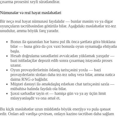
çıxarma prosesini xeyli sürətləndirər.
Nümunələr və real həyat məsləhətləri
Bir neçə real həyat nümunəsi faydalıdır — bunlar mənim və ya digər
oyunçuların təcrübəsindən götürülə bilər. Aşağıdakı məsləhətlər tez-tez
unudulur, amma böyük fərq yaradır.
Bonus ilə qazanılan hər hansı pul ilk öncə şərtlərə görə bloklana
bilər — buna görə də çox vaxt bonusla oyun oynamağa ehtiyatla
başla.
Hesab doğrulama sənədlərini əvvəlcədən yükləmək yaxşıdır —
bəzi istifadəçilər depozit edib sonra çıxarmaq istəyəndə proses
uzanır.
Oyun provayderlərinin ödəniş tarixçəsini yoxla — bəzi
provayderlərin slotları daha tez-tez uduş verə bilər, amma nəticə
daima RNG-ə bağlıdır.
Müştəri dəstəyi ilə əməkdaşlıq edərkən chat tarixçəsini saxla —
mübahisə halında faydalı ola bilər.
Şəxsi sərhədlər təyin et — həmişə gün və ya ay üçün limit
müəyyənləşdir və ona əməl et.
Bu kiçik məsləhətlər uzun müddətdə böyük enerjiyə və pula qənaət
edir. Onları adi vərdişə çevirsən, onlayn kazino təcrübən daha sağlam