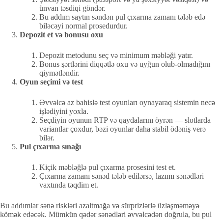
ünvan təsdiqi göndər.
Bu addım saytın səndən pul çıxarma zamanı tələb edə
biləcəyi normal prosedurdur.
Depozit et və bonusu oxu
Depozit metodunu seç və minimum məbləği yatır.
Bonus şərtlərini diqqətlə oxu və uyğun olub-olmadığını
qiymətləndir.
Oyun seçimi və test
Əvvəlcə az bahislə test oyunları oynayaraq sistemin necə
işlədiyini yoxla.
Seçdiyin oyunun RTP və qaydalarını öyrən — slotlarda
variantlar çoxdur, bəzi oyunlar daha stabil ödəniş verə
bilər.
Pul çıxarma sınağı
Kiçik məbləğlə pul çıxarma prosesini test et.
Çıxarma zamanı sənəd tələb edilərsə, lazımı sənədləri
vaxtında təqdim et.
Bu addımlar sənə riskləri azaltmağa və sürprizlərlə üzləşməməyə
kömək edəcək. Mümkün qədər sənədləri əvvəlcədən doğrula, bu pul