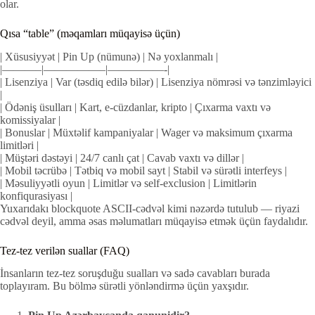
olar.
Qısa “table” (məqamları müqayisə üçün)
| Xüsusiyyət | Pin Up (nümunə) | Nə yoxlanmalı |
|———–|—————–|—————-|
| Lisenziya | Var (təsdiq edilə bilər) | Lisenziya nömrəsi və tənzimləyici
|
| Ödəniş üsulları | Kart, e-cüzdanlar, kripto | Çıxarma vaxtı və
komissiyalar |
| Bonuslar | Müxtəlif kampaniyalar | Wager və maksimum çıxarma
limitləri |
| Müştəri dəstəyi | 24/7 canlı çat | Cavab vaxtı və dillər |
| Mobil təcrübə | Tətbiq və mobil sayt | Stabil və sürətli interfeys |
| Məsuliyyətli oyun | Limitlər və self-exclusion | Limitlərin
konfiqurasiyası |
Yuxarıdakı blockquote ASCII-cədvəl kimi nəzərdə tutulub — riyazi
cədvəl deyil, amma əsas məlumatları müqayisə etmək üçün faydalıdır.
Tez-tez verilən suallar (FAQ)
İnsanların tez-tez soruşduğu sualları və sadə cavabları burada
toplayıram. Bu bölmə sürətli yönləndirmə üçün yaxşıdır.