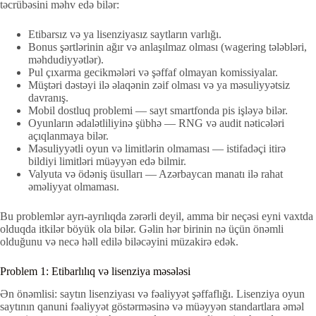
təcrübəsini məhv edə bilər:
Etibarsız və ya lisenziyasız saytların varlığı.
Bonus şərtlərinin ağır və anlaşılmaz olması (wagering tələbləri,
məhdudiyyətlər).
Pul çıxarma gecikmələri və şəffaf olmayan komissiyalar.
Müştəri dəstəyi ilə əlaqənin zəif olması və ya məsuliyyətsiz
davranış.
Mobil dostluq problemi — sayt smartfonda pis işləyə bilər.
Oyunların ədalətliliyinə şübhə — RNG və audit nəticələri
açıqlanmaya bilər.
Məsuliyyətli oyun və limitlərin olmaması — istifadəçi itirə
bildiyi limitləri müəyyən edə bilmir.
Valyuta və ödəniş üsulları — Azərbaycan manatı ilə rahat
əməliyyat olmaması.
Bu problemlər ayrı-ayrılıqda zərərli deyil, amma bir neçəsi eyni vaxtda
olduqda itkilər böyük ola bilər. Gəlin hər birinin nə üçün önəmli
olduğunu və necə həll edilə biləcəyini müzakirə edək.
Problem 1: Etibarlılıq və lisenziya məsələsi
Ən önəmlisi: saytın lisenziyası və fəaliyyət şəffaflığı. Lisenziya oyun
saytının qanuni fəaliyyət göstərməsinə və müəyyən standartlara əməl