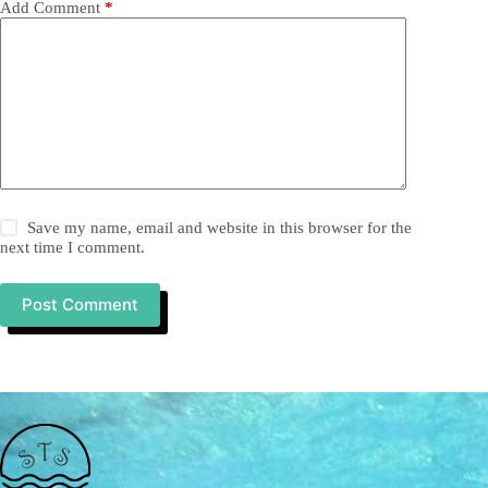
Add Comment
*
Save my name, email and website in this browser for the
next time I comment.
Post Comment