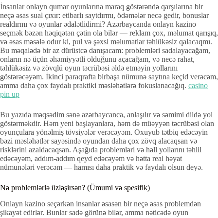
İnsanlar onlayn qumar oyunlarına maraq göstərəndə qarşılarına bir
neçə əsas sual çıxır: etibarlı saytdırmı, ödəmələr necə gedir, bonuslar
realdırmı və oyunlar ədalətlidirmi? Azərbaycanda onlayn kazino
seçmək bəzən həqiqətən çətin ola bilər — reklam çox, məlumat qarışıq,
və əsas məsələ odur ki, pul və şəxsi məlumatlar təhlükəsiz qalacaqmı.
Bu məqalədə bir az dürüstcə danışacam: problemləri sadalayacağam,
onların nə üçün əhəmiyyətli olduğunu açacağam, və necə rahat,
təhlükəsiz və zövqlü oyun təcrübəsi əldə etməyin yollarını
göstərəcəyəm. İkinci paraqrafta birbaşa nümunə saytına keçid verəcəm,
amma daha çox faydalı praktiki məsləhətlərə fokuslanacağıq.
casino
pin up
Bu yazıda məqsədim sənə azərbaycanca, anlaşılır və səmimi dildə yol
göstərməkdir. Həm yeni başlayanlara, həm də müəyyən təcrübəsi olan
oyunçulara yönəlmiş tövsiyələr verəcəyəm. Oxuyub tətbiq edəcəyin
bəzi məsləhətlər sayəsində oyundan daha çox zövq alacaqsan və
risklərini azaldacaqsan. Aşağıda problemləri və həll yollarını təhlil
edəcəyəm, addım-addım qeyd edəcəyəm və hətta real həyat
nümunələri verəcəm — hamısı daha praktik və faydalı olsun deyə.
Nə problemlərlə üzləşirsən? (Ümumi və spesifik)
Onlayn kazino seçərkən insanlar əsasən bir neçə əsas problemdən
şikayət edirlər. Bunlar sadə görünə bilər, amma nəticədə oyun