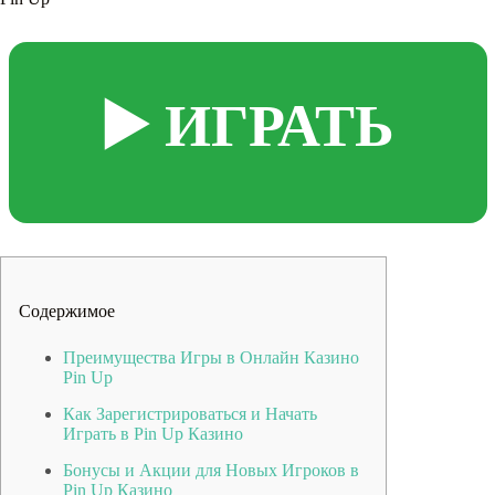
▶️ ИГРАТЬ
Содержимое
Преимущества Игры в Онлайн Казино
Pin Up
Как Зарегистрироваться и Начать
Играть в Pin Up Казино
Бонусы и Акции для Новых Игроков в
Pin Up Казино