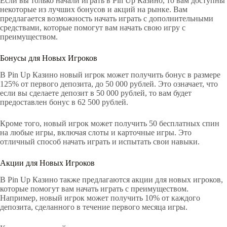
Если вы только начали играть в Pin Up Казино, то вам доступны
некоторые из лучших бонусов и акций на рынке. Вам
предлагается возможность начать играть с дополнительными
средствами, которые помогут вам начать свою игру с
преимуществом.
Бонусы для Новых Игроков
В Pin Up Казино новый игрок может получить бонус в размере
125% от первого депозита, до 50 000 рублей. Это означает, что
если вы сделаете депозит в 50 000 рублей, то вам будет
предоставлен бонус в 62 500 рублей.
Кроме того, новый игрок может получить 50 бесплатных спин
на любые игры, включая слоты и карточные игры. Это
отличный способ начать играть и испытать свои навыки.
Акции для Новых Игроков
В Pin Up Казино также предлагаются акции для новых игроков,
которые помогут вам начать играть с преимуществом.
Например, новый игрок может получить 10% от каждого
депозита, сделанного в течение первого месяца игры.