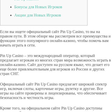
Бонусы для Новых Игроков
Акции для Новых Игроков
Если вы ищете официальный сайт Pin Up Casino, то вы на
правом пути. В этом обзоре мы рассмотрим все преимущества и
функции этого популярного онлайн-казино, чтобы помочь вам
начать играть в сети.
Pin Up Casino – это международный оператор, который
предлагает игрокам из многих стран мира возможность играть в
онлайн-казино. Сайт доступен на русском языке, что делает его
еще более привлекательным для игроков из России и других
стран СНГ.
Официальный сайт Pin Up Casino предлагает широкий спектр
игр, включая слоты, карточные игры, рулетку и другие. Все
игры на сайте проверены и лицензированы, что обеспечивает
безопасность и честность игры.
Кроме того, на официальном сайте Pin Up Casino доступны