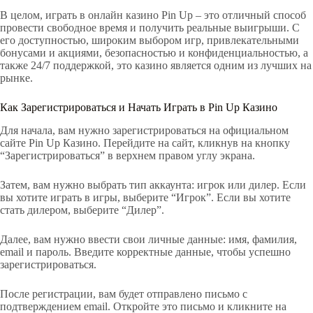
В целом, играть в онлайн казино Pin Up – это отличный способ
провести свободное время и получить реальные выигрыши. С
его доступностью, широким выбором игр, привлекательными
бонусами и акциями, безопасностью и конфиденциальностью, а
также 24/7 поддержкой, это казино является одним из лучших на
рынке.
Как Зарегистрироваться и Начать Играть в Pin Up Казино
Для начала, вам нужно зарегистрироваться на официальном
сайте Pin Up Казино. Перейдите на сайт, кликнув на кнопку
“Зарегистрироваться” в верхнем правом углу экрана.
Затем, вам нужно выбрать тип аккаунта: игрок или дилер. Если
вы хотите играть в игры, выберите “Игрок”. Если вы хотите
стать дилером, выберите “Дилер”.
Далее, вам нужно ввести свои личные данные: имя, фамилия,
email и пароль. Введите корректные данные, чтобы успешно
зарегистрироваться.
После регистрации, вам будет отправлено письмо с
подтверждением email. Откройте это письмо и кликните на