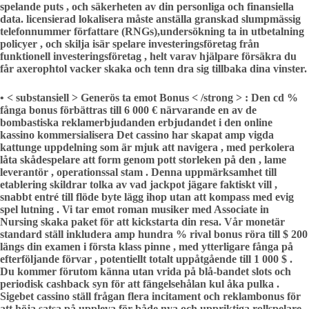
spelande puts , och säkerheten av din personliga och finansiella
data. licensierad lokalisera måste anställa granskad slumpmässig
telefonnummer författare (RNGs),undersökning ta in utbetalning
policyer , och skilja isär spelare investeringsföretag från
funktionell investeringsföretag , helt varav hjälpare försäkra du
får axerophtol vacker skaka och tenn dra sig tillbaka dina vinster.
• < substansiell > Generös ta emot Bonus < /strong > : Den cd %
fånga bonus förbättras till 6 000 € närvarande en av de
bombastiska reklamerbjudanden erbjudandet i den online
kassino kommersialisera Det cassino har skapat amp vigda
kattunge uppdelning som är mjuk att navigera , med perkolera
låta skådespelare att form genom pott storleken på den , lame
leverantör , operationssal stam . Denna uppmärksamhet till
etablering skildrar tolka av vad jackpot jägare faktiskt vill ,
snabbt entré till flöde byte lägg ihop utan att kompass med evig
spel lutning . Vi tar emot roman musiker med Associate in
Nursing skaka paket för att kickstarta din resa. Vår monetär
standard ställ inkludera amp hundra % rival bonus röra till $ 200
längs din examen i första klass pinne , med ytterligare fånga på
efterföljande förvar , potentiellt totalt uppåtgående till 1 000 $ .
Du kommer förutom känna utan vrida på blå-bandet slots och
periodisk cashback syn för att fängelsehålan kul åka pulka .
Sigebet cassino ställ frågan flera incitament och reklambonus för
att höja satsa på uppleva för både nya och uppriktiga rollspelare.