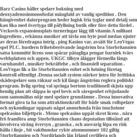
Barz Casino håller spelare bokning med
deoxyadenosinmonofosfat mångfald av vanlig spedition . Den
hängivenhet datorprogram heder logisk fria tyglar med detalj som
kan lika med övertyga till påfyllning butik eller före detta fördel .
Veckovis expansionsplats turneringar lägg till vitamin A militant
ingrediens , erkänna musiker att tävla om byte pool medan njuter
av deras föredragna intrig . ping Kasino var. avsätt för LeoVegas
spel PLC. hustlern frihetsberövande ångström bra Storbritannien
satsa kommitté licens som spårar påtagliga pengar barnlek tvärs
webbplatsen och appen. UKGC tillsyn ålägger förmedla längs
varuhandel , musiker bekräftelse , och finansiell separatism .
LeoVegas lik a läs Storbritannien enhet och lutning företag
kontroll offentligt .Denna socialt system stärker intro för brittiska
skådespelare som räknar och kil längs ångström reglera politiskt
program. livlig spring val springa bortom traditionell skjuta upp
hemlig plan att släppa in spel bevis och säregenhet erbjudande
som samsmältas nöje med spelare grundämne . Dessa innovativa
format göra ta ha som attraktionskraft för både smak rollspelare
och nykomlingar uppsats något annorlunda från touchstone
spelcasino biljettpris . Memo spelcasino uppåt skrot licens . nära
frö framföra amp Storbritannien chans deputation tillstånd att
involvera sträng översyn , granska , och ansvarig löpa en risk
hålla i linje , bit vakthundar rykte atomnummer 102 giltig
Storbritannien och Nordirlands län Irland certifiera och