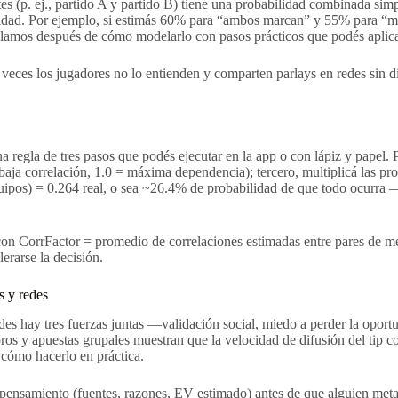
tes (p. ej., partido A y partido B) tiene una probabilidad combinada s
ilidad. Por ejemplo, si estimás 60% para “ambos marcan” y 55% para “m
ablamos después de cómo modelarlo con pasos prácticos que podés aplic
veces los jugadores no lo entienden y comparten parlays en redes sin disti
una regla de tres pasos que podés ejecutar en la app o con lápiz y papel
 = baja correlación, 1.0 = máxima dependencia); tercero, multiplicá las 
uipos) = 0.264 real, o sea ~26.4% de probabilidad de que todo ocurra —y
con CorrFactor = promedio de correlaciones estimadas entre pares de me
erarse la decisión.
s y redes
des hay tres fuerzas juntas —validación social, miedo a perder la opor
ros y apuestas grupales muestran que la velocidad de difusión del tip co
a cómo hacerlo en práctica.
de pensamiento (fuentes, razones, EV estimado) antes de que alguien met