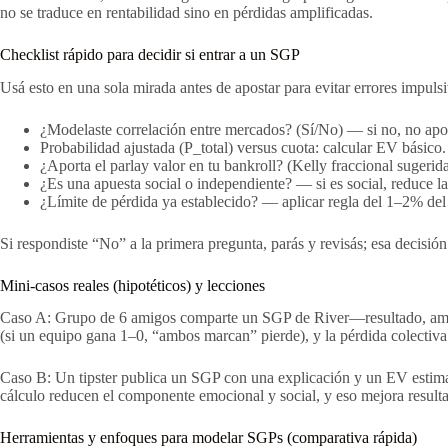
no se traduce en rentabilidad sino en pérdidas amplificadas.
Checklist rápido para decidir si entrar a un SGP
Usá esto en una sola mirada antes de apostar para evitar errores impulsi
¿Modelaste correlación entre mercados? (Sí/No) — si no, no apos
Probabilidad ajustada (P_total) versus cuota: calcular EV básico.
¿Aporta el parlay valor en tu bankroll? (Kelly fraccional sugerid
¿Es una apuesta social o independiente? — si es social, reduce la
¿Límite de pérdida ya establecido? — aplicar regla del 1–2% del 
Si respondiste “No” a la primera pregunta, parás y revisás; esa decisión
Mini-casos reales (hipotéticos) y lecciones
Caso A: Grupo de 6 amigos comparte un SGP de River—resultado, ambos 
(si un equipo gana 1–0, “ambos marcan” pierde), y la pérdida colectiva
Caso B: Un tipster publica un SGP con una explicación y un EV estimado;
cálculo reducen el componente emocional y social, y eso mejora resulta
Herramientas y enfoques para modelar SGPs (comparativa rápida)