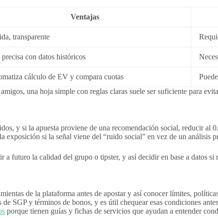
Ventajas
da, transparente
Requi
precisa con datos históricos
Neces
omatiza cálculo de EV y compara cuotas
Puede 
migos, una hoja simple con reglas claras suele ser suficiente para evita
s, y si la apuesta proviene de una recomendación social, reducir al 0.
a exposición si la señal viene del “ruido social” en vez de un análisis p
futuro la calidad del grupo o tipster, y así decidir en base a datos si r
amientas de la plataforma antes de apostar y así conocer límites, políti
 de SGP y términos de bonos, y es útil chequear esas condiciones antes
os
porque tienen guías y fichas de servicios que ayudan a entender con