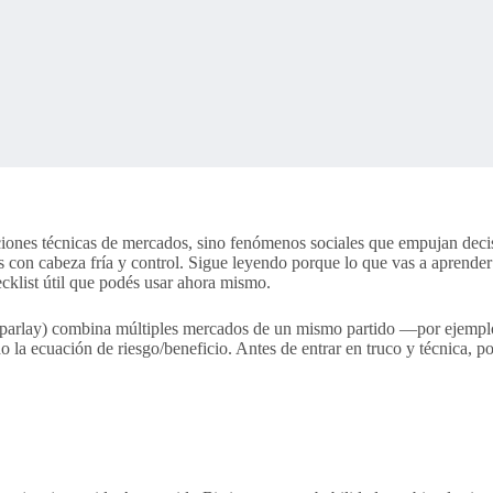
nes técnicas de mercados, sino fenómenos sociales que empujan decision
as con cabeza fría y control. Sigue leyendo porque lo que vas a aprende
cklist útil que podés usar ahora mismo.
arlay) combina múltiples mercados de un mismo partido —por ejemplo, r
do la ecuación de riesgo/beneficio. Antes de entrar en truco y técnica,