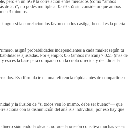
imple, pero en un SGP la correlación entre mercados (como “ambos
ás de 2.5”, no podés multiplicar 0.6×0.55 sin considerar que ambos
ar en 3 minutos.
nguir si la correlación los favorece o los castiga, lo cual es la puerta
. Primero, asigná probabilidades independientes a cada market según tu
probabilidades ajustadas. Por ejemplo: 0.6 (ambos marcan) × 0.55 (más de
 esa es la base para comparar con la cuota ofrecida y decidir si la
rcados. Esa fórmula te da una referencia rápida antes de compartir ese
tunidad y la ilusión de “si todos ven lo mismo, debe ser bueno”— que
rrelaciona con la disminución del análisis individual, por eso hay que
a dinero siguiendo la oleada, porque la presión colectiva muchas veces