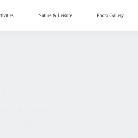
ivities
Nature & Leisure
Photo Gallery
ocial cambia la forma de apostar
Uncategorized