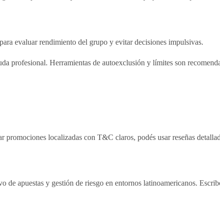
os para evaluar rendimiento del grupo y evitar decisiones impulsivas.
yuda profesional. Herramientas de autoexclusión y límites son recomenda
sar promociones localizadas con T&C claros, podés usar reseñas detallad
ivo de apuestas y gestión de riesgo en entornos latinoamericanos. Escri