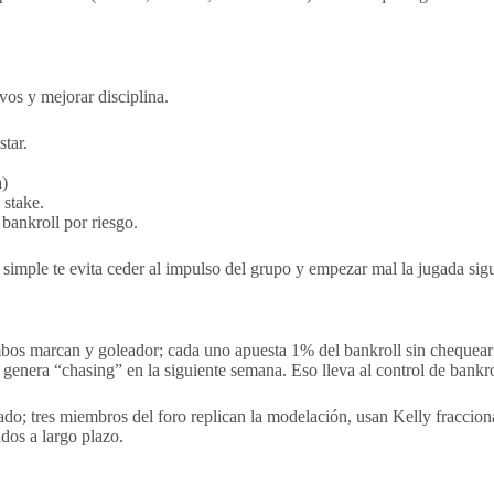
vos y mejorar disciplina.
tar.
a)
 stake.
bankroll por riesgo.
 simple te evita ceder al impulso del grupo y empezar mal la jugada sigu
marcan y goleador; cada uno apuesta 1% del bankroll sin chequear cor
 genera “chasing” en la siguiente semana. Eso lleva al control de bank
 tres miembros del foro replican la modelación, usan Kelly fraccional y
dos a largo plazo.