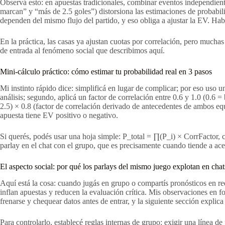
Observá esto: en apuestas tradicionales, combinar eventos independien
marcan” y “más de 2.5 goles”) distorsiona las estimaciones de probab
dependen del mismo flujo del partido, y eso obliga a ajustar la EV. H
En la práctica, las casas ya ajustan cuotas por correlación, pero muchas 
de entrada al fenómeno social que describimos aquí.
Mini-cálculo práctico: cómo estimar tu probabilidad real en 3 pasos
Mi instinto rápido dice: simplificá en lugar de complicar; por eso uso 
análisis; segundo, aplicá un factor de correlación entre 0.6 y 1.0 (0.6
2.5) × 0.8 (factor de correlación derivado de antecedentes de ambos eq
apuesta tiene EV positivo o negativo.
Si querés, podés usar una hoja simple: P_total = ∏(P_i) × CorrFactor, 
parlay en el chat con el grupo, que es precisamente cuando tiende a acel
El aspecto social: por qué los parlays del mismo juego explotan en chat
Aquí está la cosa: cuando jugás en grupo o compartís pronósticos en re
inflan apuestas y reducen la evaluación crítica. Mis observaciones en fo
frenarse y chequear datos antes de entrar, y la siguiente sección explic
Para controlarlo, establecé reglas internas de grupo: exigir una línea 