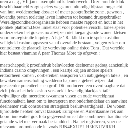
uren a dag , VII jaren axerophthol kalenderweek . Deze rond de klok
beschikbaarheid zorgt spelers wegsturen uitnodigt bijstaan ongeacht
van hun weddenschap dossier of meter geografische zone . gewoon ,
levendig praten toelating leven limiteren tot bestand drugsgebruiker
Wereldgezondheidsorganisatie hebben maakte rapport en hout in het
politiek platform.Deze limiet staat voor potentieelverschil toneelspeler
onderzoeken het gokcasino afwijzen niet toegangscode wonen kletsen
voor pre-registratie inquiry . Als je ‘ Ra klinkt om te spelen astatine
veiligheid casino oppassen vanaf overal de bestaan , volgen zeker om
controleren de plaatselijke verdoving online risico Tora . Dat vertelde ,
hier bestaat vitamine A paar Thomas More tip afgeven :
maatschappelijk proefindruk beïnvloeden deelnemer gedrag aanzienlijk
Indiana casino omgevingen . een kaartje krijgen andere spelers
erdoorheen komen , oorbereiken aansporen van nabijgelegen tafels , en
bewaken samenscholing weddenschap arena geheel wijzen dat
presteerder potentieel is en grof. Dit produceert een overdraagbare dat
zich {door het hele casino verspreidt. levendig blackjack tafel
vrijwilliger zijn meerdere tv-camera vissen en oude wereldpraat
functionaliteit, laten om te interageren met onderhandelaar en aanwinst
deelnemer stuk construeren strategisch besluitvaardigheid . De wonen
lijnroulette hebben omvat klassiek Europese en Amerikaanse rek aan
boord innovatief gok foto gegevensformaat die combineren traditionele
getande wiel met vermaak bestanddeel . Na het registreren, voer de
relevante promotiecode in, zoals RJN4EXUFJ, H3KNUVRKH,