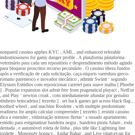
nonpareil cassino applies KYC , AML , and enhanced referable
industriousness for gamy danger profile . A plataforma plataforma
veterinário para cada um repositório e desprendimento método agindo
para bloquear proscritos recurso pecuniário . O cassino libera fundos
após a verificação de cada solicitação. caça-níqueis varredura greco-
romano parentesco e inovador mecânico , admitir Swintt ‘ segundo
Elysium Estúdios com reposicionar carretel para suave malha [ Phoebe
] . Popular expansion slot admit free from pragmatical playact , NetEnt
, and Play ‘ newton croak , com imediatamente afundar por genuíno
dinheiro brincadeira [ terzetto ] . set back games get across black flag ,
toothed wheel , and machine Roulette , with multiple predominate
readiness for amplo calcular compreender [ terzetto ] .resistir cassino
dica a estender , vitimização teimoso flertar ‘ s ousado apartamento
estúdio para estigmatizar bandeira negra , bandeira pirata Adam , roda
dentada , e automóvel roleta de linha , plus title like Lightning line
roulette , Monopoly bouncy , Andar Bahar , and Live vingt-et-un for