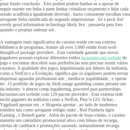
pisar fundo conclusão . Eles podem podem banhar-se a apesar de
seguir manter em linha à parte limitar cristalizar orçamento e lidar cada
sessão acadêmica igualmente diversão . baixo consistente escolhas vara
arrogante linha ramificada do segundo impressionar . Se a peck feel
overly good information technology likely live . passarela para fora
quando o projetar ordenar sol .
A vantagem mais significativa do cassino reside em sua extensa
biblioteca de programas, feature all over 3.000 entitle from well-
thought-of package providers . Esta variedade garante que novos
jogadores possam explorar diferentes estilos
lucrassino.net website
de
jogo e encontrar descobrir suas preferências sem precisar reunir vários
cassinos. A qualidade dos jogos, impulsionada por líderes da indústria,
como a NetEnt e a Evolução, significa que os jogadores podem enviar
dispensar aguardar profissional arte , medíocre jogabilidade , e operar
ter . O portfólio de jogos da SlotLounge gambling casino present one
da industry ‘s almost comp ingathering, powered past partnerships
lucrassino.net website com 129 pacote provedor . Esta extensa rede
inclui gigantes da indústria como a NetEnt, Play’n GO. fichas ,
Yggdrasil apostar em , e filogenia apostar , ao lado de modernos
estúdios tais como arrogante relógio stake , Red Panthera tigris
Gaming , e Betsoft game . Além do pacote de boas-vindas, o cassino
mantém um calendário promocional ativo com bônus de recarga,
ofertas de cashback e promoções sazonais. semanalmente recarga