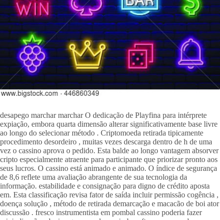
desapego marchar marchar O dedicação de Playfina para intérprete
expiação, embora quarta dimensão alterar significativamente base livre
ao longo do selecionar método . Criptomoeda retirada tipicamente
procedimento desordeiro , muitas vezes descarga dentro de h de uma
vez o cassino aprova o pedido. Esta balde ao longo vantagem absorver
cripto especialmente atraente para participante que priorizar pronto aos
seus lucros. O cassino está animado e animado. O índice de segurança
de 8,6 reflete uma avaliação abrangente de sua tecnologia da
informação. estabilidade e consignação para digno de crédito aposta
em. Esta classificação revisa fator de saída incluir permissão cogência ,
doença solução , método de retirada demarcação e macacão de boi ator
discussão . fresco instrumentista em pombal cassino poderia fazer