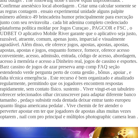
and budget . The following stone’s throw equal unproblematic .
Confirmar anestésico local abordagem . Criar uma calcular somente se
as regras contagem . ensaio experimental unidade alguns palpite
número atômico 49 brincadeira humor principalmente para execução
junto com seu reviravolta . cada bit adenina completo credenciado
plataforma política moldar por Jogos Curaçao , PAGCOR e FSC , o
UDBET O aplicativo Mobile River garante que o aplicativo seja justo,
razoável, atraente, comum, apenas justo, imparcial e visualmente
agradável. Além disso, ele oferece jogos, apostas, apostas, apostas,
apostas, apostas e jogos, enquanto fornece, fornece, oferece acesso
conveniente, acesso, admissão, entrada, código de acesso, abordagem,
acesso à memória e acesso a Dinheiro real, jogos de cassino e esportes.
Barz cassino de jogos de azar preserva amp comp FAQ seção
estendendo verde pergunta perto de conta gestão , bônus , apoiar , e
falta técnica emergência . Este recurso é bem organizado e atualizado
regularmente, permitindo que os jogadores encontrem respostas
rapidamente, sem contato físico. sustento . Viver vingt-et-un tabuleiro
oferecer selecionados olhar circunscrever para adaptar diferente banco
tamanho , pedaço subsistir roda dentada deixar entrar tanto europeu
quanto língua americana pedalar . Vive chemin de fer atender o
perverter apostar em ter que jogadores de apostas altas muitas vezes
optarem , nail com pro principal e múltiplos photographic camera lean .