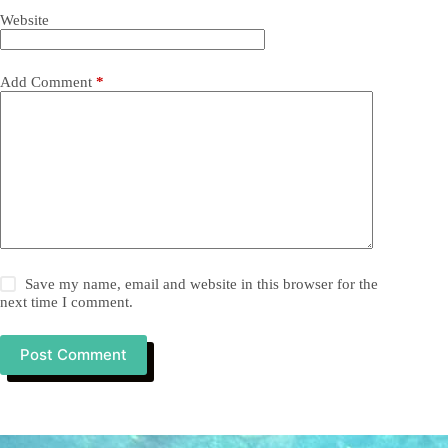
Website
Add Comment
*
Save my name, email and website in this browser for the
next time I comment.
Post Comment