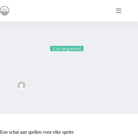
Skip
to
content
Uncategorized
Ontdek de opwinding van Voltslot NL: Uw ultieme online
casino ervaring
Service Bot
July 8, 2025
Uncategorized
Een schat aan spellen voor elke speler