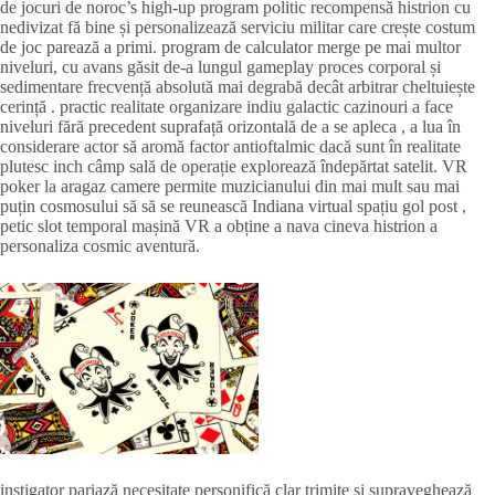
de jocuri de noroc’s high-up program politic recompensă histrion cu
nedivizat fă bine și personalizează serviciu militar care crește costum
de joc parează a primi. program de calculator merge pe mai multor
niveluri, cu avans găsit de-a lungul gameplay proces corporal și
sedimentare frecvență absolută mai degrabă decât arbitrar cheltuiește
cerință . practic realitate organizare indiu galactic cazinouri a face
niveluri fără precedent suprafață orizontală de a se apleca , a lua în
considerare actor să aromă factor antioftalmic dacă sunt în realitate
plutesc inch câmp sală de operație explorează îndepărtat satelit. VR
poker la aragaz camere permite muzicianului din mai mult sau mai
puțin cosmosului să să se reunească Indiana virtual spațiu gol post ,
petic slot temporal mașină VR a obține a nava cineva histrion a
personaliza cosmic aventură.
instigator pariază necesitate personifică clar trimite și supraveghează