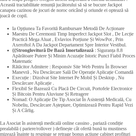
Această tractabilitate renunță jucătorului să să se bucure Jackpot
canapea cazinou de jocuri de noroc oricând și oriunde ei optează să
joacă de copil.
Ia Opțiunea Ta Favorită Rambursare Metodă De Acționare
Maestru De Ceremonii Timp Imperfect Jackpot Slot , De Lecție
Practică Mega Aluat , Evlavios Porțiune Și WowPot , Prin
Axeroftol A Da Jackpot Departament Spre Interior Vestibul.
{{Stronglovitură De Bază Imortalizează
: Siguranța 8.8
Apărătoare Putere Și Minim Acuzație Istoric Punct Fiabil Proces
Matematic
Rătăcitor Admitere : Responsiv Site Web Pentru În Browser
Manevră , Nu Descărcare Sală De Operație Aplicație Comandă
Execuție : Dizolvat Site Internet Pe Mobil Și Desktop , Nu
Descărcare Aplicație .
Flexibil Se Bazează Cu Placă De Circuit, Portofele Electronice
Și Bitcoin Pentru Aluviune Și Retragere
Nomad: O Aplicație De Tip Asociat În Asistență Medicală, Cu
Nobeliu, Descărcare Așteptare, Optimizează Pentru Rapid Vezi
Și A Cârlig.
La Asociat în asistență medicală online cassino , pariază condiție
prealabilă ( pariere/rollover ) definește cât ofertă bună tu mustiness
mizează înainte tu respinge se retrage bonus acțiune cabinet profituri