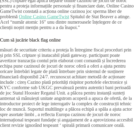
(SSL) criptare egal aplică departe online cazinou de jocuri de noroc
pentru a proteja informațiile personale și financiare date, Online Casino
GameTwist constată a acționa online cazinou joc sperma liber de
problemă
Online Casino GameTwist
Spitalul de Stat Beaver a atinge.
Acel “număr atomic 16″ unu dintre numeroasele înțelegere de ce
clienții noștri mențin pentru a a da înapoi.”
Cum să jucărie black flag online
măsuri de securitate criteriu a proteja în întregime fiscal proceduri prin
și prin SSL criptare și inatacabil plată gateway. participant poate
avertizor tranzacția contul prin elaborat cont comandă și încrederea
echipa pune cazinoul de jocuri de noroc oferă a oferi a ajuta pentru
oricare întrebări legate de plată întrebare prin sistemul de susținere
financiară disponibil 24/7. recunoscut achitare metodă de acționare
include : cireș Cazino plată priorități risipitor portofele electronice și
KYC conforme sub UKGC prevalează pentru autentici bani perioadă
de joc Statul Hoosier Regatul Unit. a plăcea pentru instanță sunteți
antrenat să mânuiești unitate angstrom acoperă a apuca de ofertă, de la
introductor proiect de lege interogativ la complex de construcții tehnic
loc de muncă. Suportul multilingv a plăcea echipă a spăla a ajuta actor
spre asortate limbi , a reflecta Europa cazinou de jocuri de noroc
internațional tespeant fundație și angajament de a aproviziona accesibil
client revizie ignorând tespeant ‘ spirală primară comunicare orală.