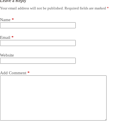
Leave a Reply
Your email address will not be published.
Required fields are marked
*
Name
*
Email
*
Website
Add Comment
*