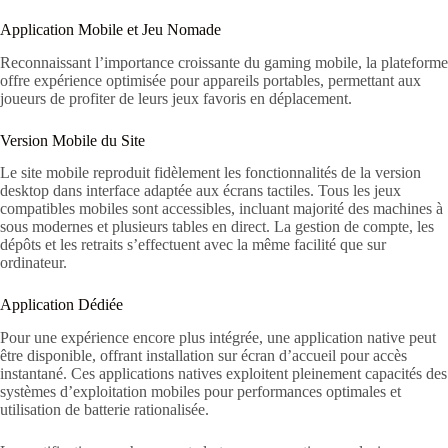
Application Mobile et Jeu Nomade
Reconnaissant l’importance croissante du gaming mobile, la plateforme
offre expérience optimisée pour appareils portables, permettant aux
joueurs de profiter de leurs jeux favoris en déplacement.
Version Mobile du Site
Le site mobile reproduit fidèlement les fonctionnalités de la version
desktop dans interface adaptée aux écrans tactiles. Tous les jeux
compatibles mobiles sont accessibles, incluant majorité des machines à
sous modernes et plusieurs tables en direct. La gestion de compte, les
dépôts et les retraits s’effectuent avec la même facilité que sur
ordinateur.
Application Dédiée
Pour une expérience encore plus intégrée, une application native peut
être disponible, offrant installation sur écran d’accueil pour accès
instantané. Ces applications natives exploitent pleinement capacités des
systèmes d’exploitation mobiles pour performances optimales et
utilisation de batterie rationalisée.