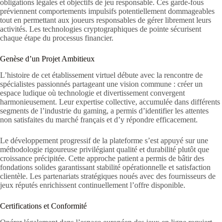
obligations légales et objectifs de jeu responsable. Ces garde-fous
préviennent comportements impulsifs potentiellement dommageables
tout en permettant aux joueurs responsables de gérer librement leurs
activités. Les technologies cryptographiques de pointe sécurisent
chaque étape du processus financier.
Genèse d’un Projet Ambitieux
L’histoire de cet établissement virtuel débute avec la rencontre de
spécialistes passionnés partageant une vision commune : créer un
espace ludique où technologie et divertissement convergent
harmonieusement. Leur expertise collective, accumulée dans différents
segments de l’industrie du gaming, a permis d’identifier les attentes
non satisfaites du marché français et d’y répondre efficacement.
Le développement progressif de la plateforme s’est appuyé sur une
méthodologie rigoureuse privilégiant qualité et durabilité plutôt que
croissance précipitée. Cette approche patient a permis de bâtir des
fondations solides garantissant stabilité opérationnelle et satisfaction
clientèle. Les partenariats stratégiques noués avec des fournisseurs de
jeux réputés enrichissent continuellement l’offre disponible.
Certifications et Conformité