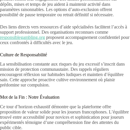
dépôts, mises et temps de jeu aident à maintenir activité dans
paramètres raisonnables. Les options d’auto-exclusion offrent
possibilité de pause temporaire ou retrait définitif si nécessaire.
Des liens directs vers ressources d’aide spécialisées facilitent l’accès à
support professionnel. Des organisations reconnues comme
responsiblegambling.org
proposent accompagnement confidentiel pour
ceux confrontés à difficultés avec le jeu.
Culture de Responsabilité
La sensibilisation constante aux risques du jeu excessif s’inscrit dans
mission de protection communautaire. Des rappels réguliers
encouragent réflexion sur habitudes ludiques et maintien d’équilibre
sain. Cette approche proactive cultive environnement où plaisir
prédomine sur compulsion.
Mot de la Fin : Notre Évaluation
Ce tour d’horizon exhaustif démontre que la plateforme offre
proposition de valeur solide pour les joueurs francophones. L’équilibre
trouvé entre accessibilité pour novices et sophistication pour joueurs
expérimentés témoigne d’une compréhension fine des attentes du
public cible.