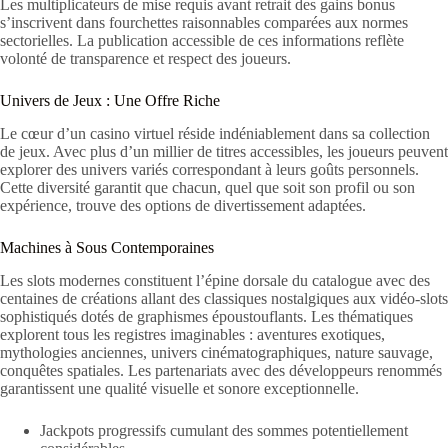
Les multiplicateurs de mise requis avant retrait des gains bonus
s’inscrivent dans fourchettes raisonnables comparées aux normes
sectorielles. La publication accessible de ces informations reflète
volonté de transparence et respect des joueurs.
Univers de Jeux : Une Offre Riche
Le cœur d’un casino virtuel réside indéniablement dans sa collection
de jeux. Avec plus d’un millier de titres accessibles, les joueurs peuvent
explorer des univers variés correspondant à leurs goûts personnels.
Cette diversité garantit que chacun, quel que soit son profil ou son
expérience, trouve des options de divertissement adaptées.
Machines à Sous Contemporaines
Les slots modernes constituent l’épine dorsale du catalogue avec des
centaines de créations allant des classiques nostalgiques aux vidéo-slots
sophistiqués dotés de graphismes époustouflants. Les thématiques
explorent tous les registres imaginables : aventures exotiques,
mythologies anciennes, univers cinématographiques, nature sauvage,
conquêtes spatiales. Les partenariats avec des développeurs renommés
garantissent une qualité visuelle et sonore exceptionnelle.
Jackpots progressifs cumulant des sommes potentiellement