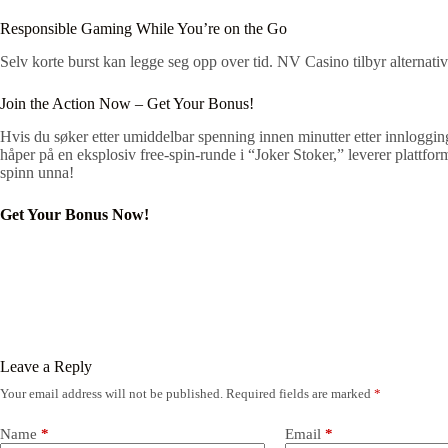
Responsible Gaming While You’re on the Go
Selv korte burst kan legge seg opp over tid. NV Casino tilbyr alternative
Join the Action Now – Get Your Bonus!
Hvis du søker etter umiddelbar spenning innen minutter etter innlogging,
håper på en eksplosiv free‑spin‑runde i “Joker Stoker,” leverer plattf
spinn unna!
Get Your Bonus Now!
Leave a Reply
Your email address will not be published.
Required fields are marked
*
Name
*
Email
*