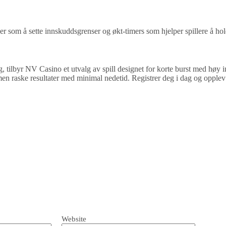
r som å sette innskuddsgrenser og økt-timers som hjelper spillere å holde
 tilbyr NV Casino et utvalg av spill designet for korte burst med høy in
ormen raske resultater med minimal nedetid. Registrer deg i dag og opp
Website