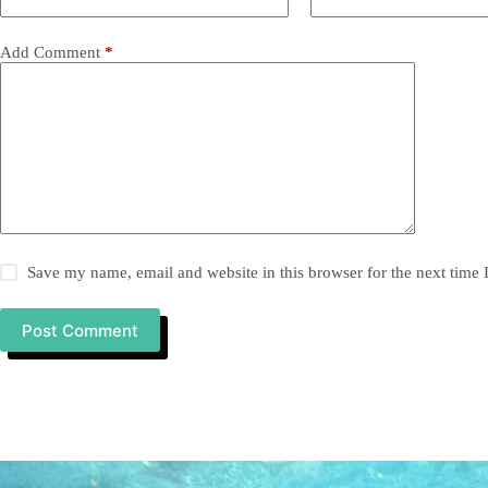
Add Comment
*
Save my name, email and website in this browser for the next time
Post Comment