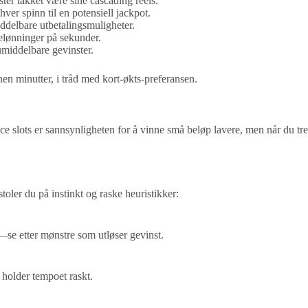
nster takket være sine cascading reels.
hver spinn til en potensiell jackpot.
iddelbare utbetalingsmuligheter.
elønninger på sekunder.
middelbare gevinster.
innen minutter, i tråd med kort‑økts‑preferansen.
nce slots er sannsynligheten for å vinne små beløp lavere, men når du t
 stoler du på instinkt og raske heuristikker:
—se etter mønstre som utløser gevinst.
 holder tempoet raskt.