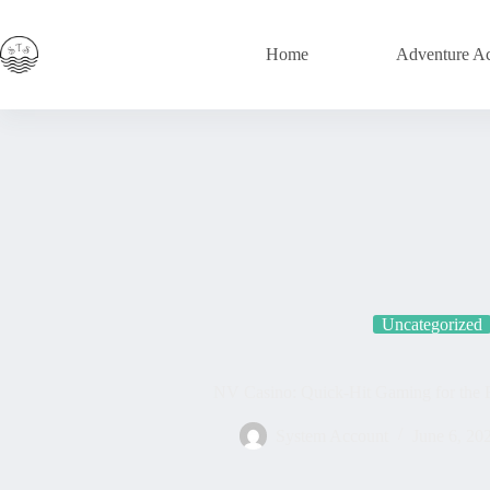
Skip
to
content
Home
Adventure Act
Uncategorized
NV Casino: Quick‑Hit Gaming for the F
System Account
June 6, 20