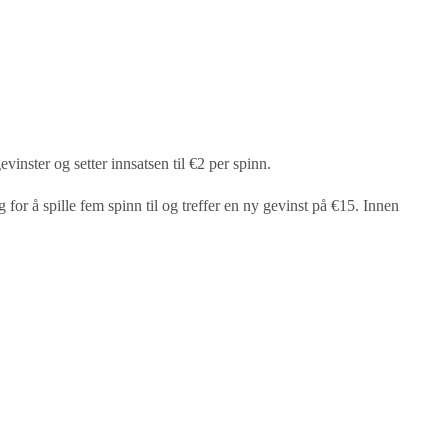
nster og setter innsatsen til €2 per spinn.
r å spille fem spinn til og treffer en ny gevinst på €15. Innen