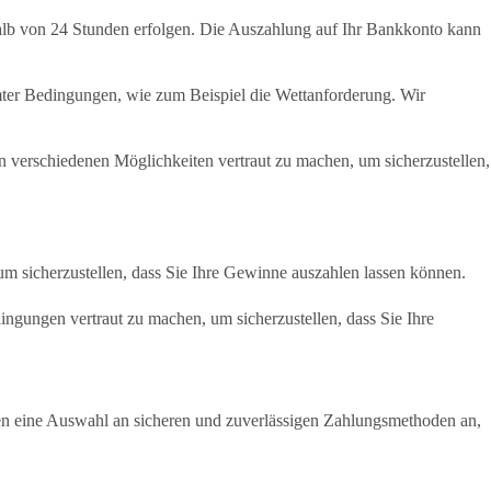
alb von 24 Stunden erfolgen. Die Auszahlung auf Ihr Bankkonto kann
mter Bedingungen, wie zum Beispiel die Wettanforderung. Wir
n verschiedenen Möglichkeiten vertraut zu machen, um sicherzustellen,
m sicherzustellen, dass Sie Ihre Gewinne auszahlen lassen können.
ngungen vertraut zu machen, um sicherzustellen, dass Sie Ihre
nen eine Auswahl an sicheren und zuverlässigen Zahlungsmethoden an,