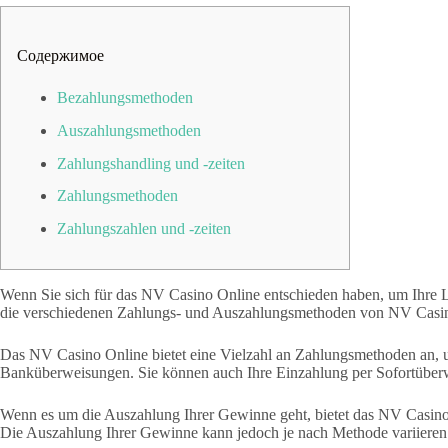
Содержимое
Bezahlungsmethoden
Auszahlungsmethoden
Zahlungshandling und -zeiten
Zahlungsmethoden
Zahlungszahlen und -zeiten
Wenn Sie sich für das NV Casino Online entschieden haben, um Ihre Lie
die verschiedenen Zahlungs- und Auszahlungsmethoden von NV Casino
Das NV Casino Online bietet eine Vielzahl an Zahlungsmethoden an, um
Banküberweisungen. Sie können auch Ihre Einzahlung per Sofortüberw
Wenn es um die Auszahlung Ihrer Gewinne geht, bietet das NV Casino O
Die Auszahlung Ihrer Gewinne kann jedoch je nach Methode variieren