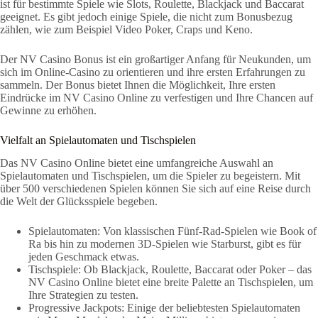
ist für bestimmte Spiele wie Slots, Roulette, Blackjack und Baccarat
geeignet. Es gibt jedoch einige Spiele, die nicht zum Bonusbezug
zählen, wie zum Beispiel Video Poker, Craps und Keno.
Der NV Casino Bonus ist ein großartiger Anfang für Neukunden, um
sich im Online-Casino zu orientieren und ihre ersten Erfahrungen zu
sammeln. Der Bonus bietet Ihnen die Möglichkeit, Ihre ersten
Eindrücke im NV Casino Online zu verfestigen und Ihre Chancen auf
Gewinne zu erhöhen.
Vielfalt an Spielautomaten und Tischspielen
Das NV Casino Online bietet eine umfangreiche Auswahl an
Spielautomaten und Tischspielen, um die Spieler zu begeistern. Mit
über 500 verschiedenen Spielen können Sie sich auf eine Reise durch
die Welt der Glücksspiele begeben.
Spielautomaten: Von klassischen Fünf-Rad-Spielen wie Book of
Ra bis hin zu modernen 3D-Spielen wie Starburst, gibt es für
jeden Geschmack etwas.
Tischspiele: Ob Blackjack, Roulette, Baccarat oder Poker – das
NV Casino Online bietet eine breite Palette an Tischspielen, um
Ihre Strategien zu testen.
Progressive Jackpots: Einige der beliebtesten Spielautomaten