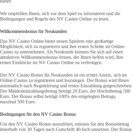
bietet!
Wir empfehlen Ihnen, sich vor dem Spiel zu informieren und die
Bedingungen und Regeln des NV Casino Online zu lesen.
Willkommensbonus für Neukunden
Das NV Casino Online bietet neuen Spielern eine großartige
Möglichkeit, sich zu registrieren und ihre ersten Schritte im Online-
Casino zu unternehmen. Als Neukunde können Sie sich auf einen
attraktiven Willkommensbonus freuen, der Ihnen helfen wird, Ihre
ersten Eindrücke im NV Casino Online zu verfestigen.
Der NV Casino Bonus für Neukunden ist ein echter Anreiz, sich im
Online-Casino zu registrieren und loszulegen. Der Bonus wird Ihnen
automatisch nach Registrierung und ersten Einzahlung gutgeschrieben.
Der Mindesteinzahlungsbetrag beträgt 20 Euro, der Höchstbetrag 500
Euro. Der Bonus selbst beträgt 100% des eingelegten Betrags,
maximal 500 Euro.
Bedingungen für den NV Casino Bonus
Um den NV Casino Bonus auszulösen, müssen Sie den Bonusbetrag
innerhalb von 30 Tagen nach Gutschrift 40-fach umsetzen. Der Bonus