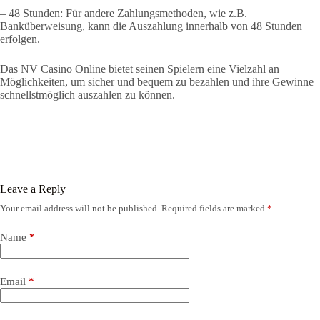
– 48 Stunden: Für andere Zahlungsmethoden, wie z.B.
Banküberweisung, kann die Auszahlung innerhalb von 48 Stunden
erfolgen.
Das NV Casino Online bietet seinen Spielern eine Vielzahl an
Möglichkeiten, um sicher und bequem zu bezahlen und ihre Gewinne
schnellstmöglich auszahlen zu können.
Leave a Reply
Your email address will not be published.
Required fields are marked
*
Name
*
Email
*