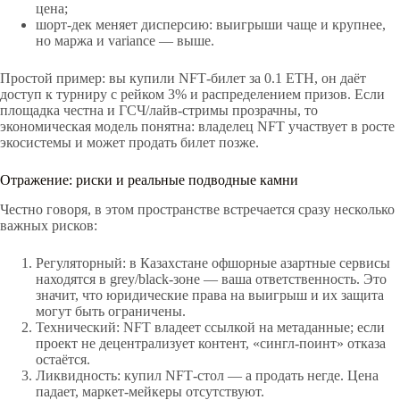
цена;
шорт‑дек меняет дисперсию: выигрыши чаще и крупнее,
но маржа и variance — выше.
Простой пример: вы купили NFT‑билет за 0.1 ETH, он даёт
доступ к турниру с рейком 3% и распределением призов. Если
площадка честна и ГСЧ/лайв‑стримы прозрачны, то
экономическая модель понятна: владелец NFT участвует в росте
экосистемы и может продать билет позже.
Отражение: риски и реальные подводные камни
Честно говоря, в этом пространстве встречается сразу несколько
важных рисков:
Регуляторный: в Казахстане офшорные азартные сервисы
находятся в grey/black‑зоне — ваша ответственность. Это
значит, что юридические права на выигрыш и их защита
могут быть ограничены.
Технический: NFT владеет ссылкой на метаданные; если
проект не децентрализует контент, «сингл‑поинт» отказа
остаётся.
Ликвидность: купил NFT‑стол — а продать негде. Цена
падает, маркет‑мейкеры отсутствуют.