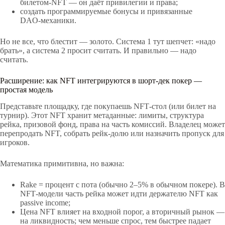
билетом‑NFT — он даёт привилегии и права;
создать программируемые бонусы и привязанные
DAO‑механики.
Но не все, что блестит — золото. Система 1 тут шепчет: «надо
брать», а система 2 просит считать. И правильно — надо
считать.
Расширение: как NFT интегрируются в шорт‑дек покер —
простая модель
Представьте площадку, где покупаешь NFT‑стол (или билет на
турнир). Этот NFT хранит метаданные: лимиты, структура
рейка, призовой фонд, права на часть комиссий. Владелец может
перепродать NFT, собрать рейк‑долю или назначить пропуск для
игроков.
Математика примитивна, но важна:
Rake = процент с пота (обычно 2–5% в обычном покере). В
NFT‑модели часть рейка может идти держателю NFT как
passive income;
Цена NFT влияет на входной порог, а вторичный рынок —
на ликвидность; чем меньше спрос, тем быстрее падает