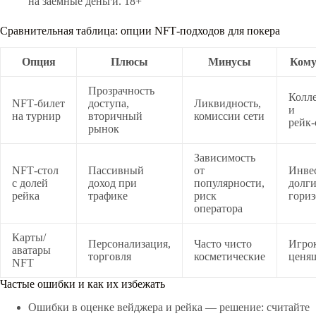
на заемные деньги. 18+
Сравнительная таблица: опции NFT‑подходов для покера
Опция
Плюсы
Минусы
Кому
Прозрачность
Колл
NFT‑билет
доступа,
Ликвидность,
и
на турнир
вторичный
комиссии сети
рейк
рынок
Зависимость
NFT‑стол
Пассивный
от
Инве
с долей
доход при
популярности,
долг
рейка
трафике
риск
гори
оператора
Карты/
Персонализация,
Часто чисто
Игро
аватары
торговля
косметические
ценя
NFT
Частые ошибки и как их избежать
Ошибки в оценке вейджера и рейка — решение: считайте