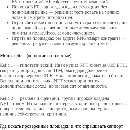
EV и просчитайте break‑even с учётом комиссий.
Покупка NFT ради «туда‑сюда‑спекуляции» без
понимания рынка — решение: тестировать на мелких
лотах и смотреть историю цен.
Играть без лимитов и попытки «отыграться» после серии
проигрышей — решение: ставьте дневные/недельные
лимиты и пользуйтесь самоисключением.
Играть на площадках без аудита RNG/смарт‑контракта —
решение: требуйте ссылки на аудиторские отчёты.
Мини‑кейсы (короткие и полезные)
Кейс 1 — гипотетический: Иван купил NFT‑билет за 0.05 ETH,
сыграл турнир и дошёл до ITM; благодаря доле рейка
организатор вернул 0.01 ETH как дивиденд держателю билета.
Вывод: при росте трафика NFT может приносить
дополнительный доход, но он зависит от активности.
Кейс 2 — реальный сценарий: группа игроков владела
NFT‑столом. Из‑за падения интереса вторичный рынок просел,
и держатели оказались с непригодным активом. Урок —
наличие exit‑стратегии критично.
Где искать проверенные площадки и что спрашивать саппорт