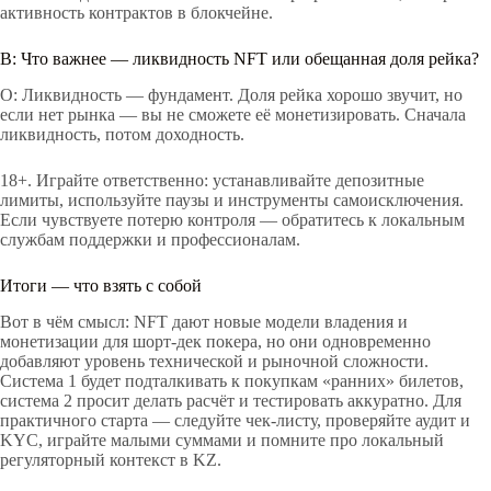
активность контрактов в блокчейне.
В: Что важнее — ликвидность NFT или обещанная доля рейка?
О: Ликвидность — фундамент. Доля рейка хорошо звучит, но
если нет рынка — вы не сможете её монетизировать. Сначала
ликвидность, потом доходность.
18+. Играйте ответственно: устанавливайте депозитные
лимиты, используйте паузы и инструменты самоисключения.
Если чувствуете потерю контроля — обратитесь к локальным
службам поддержки и профессионалам.
Итоги — что взять с собой
Вот в чём смысл: NFT дают новые модели владения и
монетизации для шорт‑дек покера, но они одновременно
добавляют уровень технической и рыночной сложности.
Система 1 будет подталкивать к покупкам «ранних» билетов,
система 2 просит делать расчёт и тестировать аккуратно. Для
практичного старта — следуйте чек‑листу, проверяйте аудит и
KYC, играйте малыми суммами и помните про локальный
регуляторный контекст в KZ.