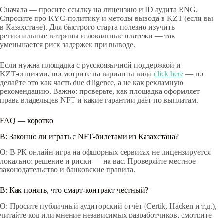
Сначала — просите ссылку на лицензию и ID аудита RNG.
Спросите про KYC‑политику и методы вывода в KZT (если вы
в Казахстане). Для быстрого старта полезно изучить
региональные витрины и локальные платежи — так
уменьшается риск задержек при выводе.
Если нужна площадка с русскоязычной поддержкой и
KZT‑опциями, посмотрите на варианты вида
click here
— но
делайте это как часть due diligence, а не как рекламную
рекомендацию. Важно: проверьте, как площадка оформляет
права владельцев NFT и какие гарантии даёт по выплатам.
FAQ — коротко
В: Законно ли играть с NFT‑билетами из Казахстана?
О: В РК онлайн‑игра на офшорных сервисах не лицензируется
локально; решение и риски — на вас. Проверяйте местное
законодательство и банковские правила.
В: Как понять, что смарт‑контракт честный?
О: Просите публичный аудиторский отчёт (Certik, Hacken и т.д.),
читайте код или мнение независимых разработчиков, смотрите