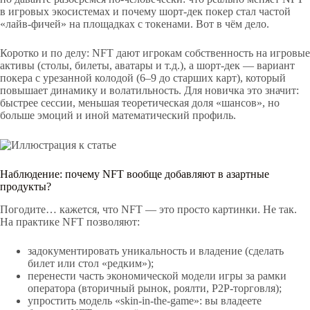
в игровых экосистемах и почему шорт‑дек покер стал частой
«лайв‑фичей» на площадках с токенами. Вот в чём дело.
Коротко и по делу: NFT дают игрокам собственность на игровые
активы (столы, билеты, аватары и т.д.), а шорт‑дек — вариант
покера с урезанной колодой (6–9 до старших карт), который
повышает динамику и волатильность. Для новичка это значит:
быстрее сессии, меньшая теоретическая доля «шансов», но
больше эмоций и иной математический профиль.
Наблюдение: почему NFT вообще добавляют в азартные
продукты?
Погодите… кажется, что NFT — это просто картинки. Не так.
На практике NFT позволяют:
задокументировать уникальность и владение (сделать
билет или стол «редким»);
перенести часть экономической модели игры за рамки
оператора (вторичный рынок, роялти, P2P‑торговля);
упростить модель «skin‑in‑the‑game»: вы владеете