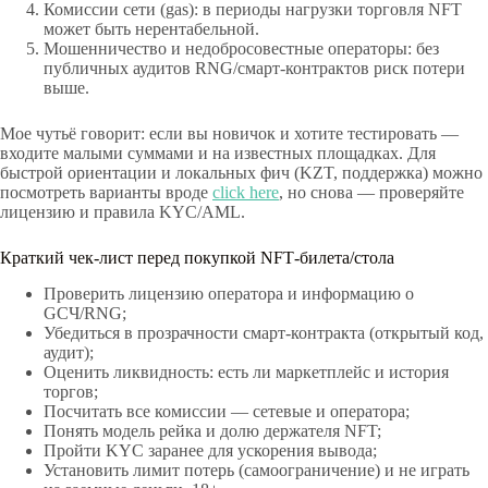
Комиссии сети (gas): в периоды нагрузки торговля NFT
может быть нерентабельной.
Мошенничество и недобросовестные операторы: без
публичных аудитов RNG/смарт‑контрактов риск потери
выше.
Мое чутьё говорит: если вы новичок и хотите тестировать —
входите малыми суммами и на известных площадках. Для
быстрой ориентации и локальных фич (KZT, поддержка) можно
посмотреть варианты вроде
click here
, но снова — проверяйте
лицензию и правила KYC/AML.
Краткий чек‑лист перед покупкой NFT‑билета/стола
Проверить лицензию оператора и информацию о
GСЧ/RNG;
Убедиться в прозрачности смарт‑контракта (открытый код,
аудит);
Оценить ликвидность: есть ли маркетплейс и история
торгов;
Посчитать все комиссии — сетевые и оператора;
Понять модель рейка и долю держателя NFT;
Пройти KYC заранее для ускорения вывода;
Установить лимит потерь (самоограничение) и не играть