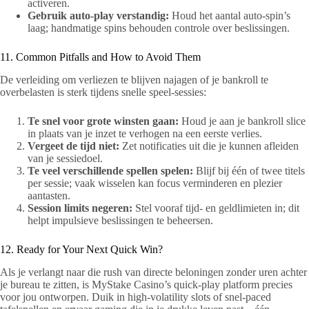
activeren.
Gebruik auto‑play verstandig:
Houd het aantal auto‑spin’s
laag; handmatige spins behouden controle over beslissingen.
11. Common Pitfalls and How to Avoid Them
De verleiding om verliezen te blijven najagen of je bankroll te
overbelasten is sterk tijdens snelle speel‑sessies:
Te snel voor grote winsten gaan:
Houd je aan je bankroll slice
in plaats van je inzet te verhogen na een eerste verlies.
Vergeet de tijd niet:
Zet notificaties uit die je kunnen afleiden
van je sessiedoel.
Te veel verschillende spellen spelen:
Blijf bij één of twee titels
per sessie; vaak wisselen kan focus verminderen en plezier
aantasten.
Session limits negeren:
Stel vooraf tijd- en geldlimieten in; dit
helpt impulsieve beslissingen te beheersen.
12. Ready for Your Next Quick Win?
Als je verlangt naar die rush van directe beloningen zonder uren achter
je bureau te zitten, is MyStake Casino’s quick‑play platform precies
voor jou ontworpen. Duik in high‑volatility slots of snel‑paced