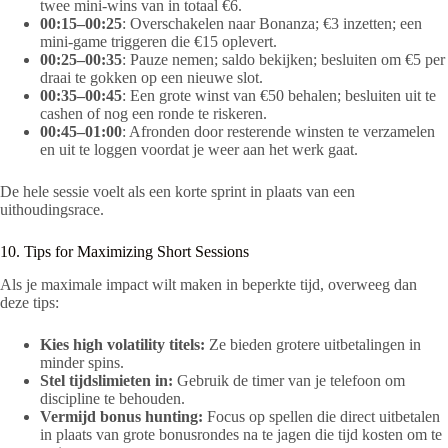
twee mini‑wins van in totaal €6.
00:15–00:25
: Overschakelen naar Bonanza; €3 inzetten; een
mini‑game triggeren die €15 oplevert.
00:25–00:35
: Pauze nemen; saldo bekijken; besluiten om €5 per
draai te gokken op een nieuwe slot.
00:35–00:45
: Een grote winst van €50 behalen; besluiten uit te
cashen of nog een ronde te riskeren.
00:45–01:00
: Afronden door resterende winsten te verzamelen
en uit te loggen voordat je weer aan het werk gaat.
De hele sessie voelt als een korte sprint in plaats van een
uithoudingsrace.
10. Tips for Maximizing Short Sessions
Als je maximale impact wilt maken in beperkte tijd, overweeg dan
deze tips:
Kies high volatility titels:
Ze bieden grotere uitbetalingen in
minder spins.
Stel tijdslimieten in:
Gebruik de timer van je telefoon om
discipline te behouden.
Vermijd bonus hunting:
Focus op spellen die direct uitbetalen
in plaats van grote bonusrondes na te jagen die tijd kosten om te