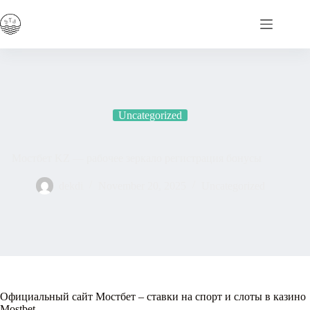
Skip
to
content
Uncategorized
Мостбет KZ — рабочее зеркало регистрация бонусы
dekdi
November 20, 2025
Uncategorized
Официальный сайт Мостбет – ставки на спорт и слоты в казино
Mostbet