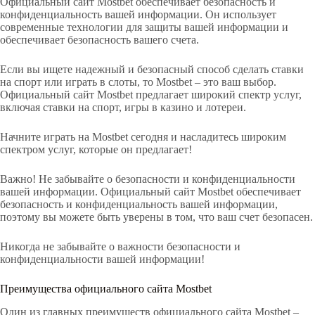
Официальный сайт Mostbet обеспечивает безопасность и
конфиденциальность вашей информации. Он использует
современные технологии для защиты вашей информации и
обеспечивает безопасность вашего счета.
Если вы ищете надежный и безопасный способ сделать ставки
на спорт или играть в слоты, то Mostbet – это ваш выбор.
Официальный сайт Mostbet предлагает широкий спектр услуг,
включая ставки на спорт, игры в казино и лотереи.
Начните играть на Mostbet сегодня и насладитесь широким
спектром услуг, которые он предлагает!
Важно! Не забывайте о безопасности и конфиденциальности
вашей информации. Официальный сайт Mostbet обеспечивает
безопасность и конфиденциальность вашей информации,
поэтому вы можете быть уверены в том, что ваш счет безопасен.
Никогда не забывайте о важности безопасности и
конфиденциальности вашей информации!
Преимущества официального сайта Mostbet
Один из главных преимуществ официального сайта Mostbet –