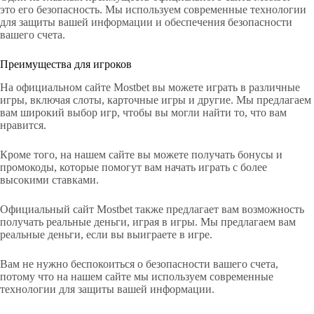
это его безопасность. Мы используем современные технологии
для защиты вашей информации и обеспечения безопасности
вашего счета.
Преимущества для игроков
На официальном сайте Mostbet вы можете играть в различные
игры, включая слоты, карточные игры и другие. Мы предлагаем
вам широкий выбор игр, чтобы вы могли найти то, что вам
нравится.
Кроме того, на нашем сайте вы можете получать бонусы и
промокоды, которые помогут вам начать играть с более
высокими ставками.
Официальный сайт Mostbet также предлагает вам возможность
получать реальные деньги, играя в игры. Мы предлагаем вам
реальные деньги, если вы выиграете в игре.
Вам не нужно беспокоиться о безопасности вашего счета,
потому что на нашем сайте мы используем современные
технологии для защиты вашей информации.