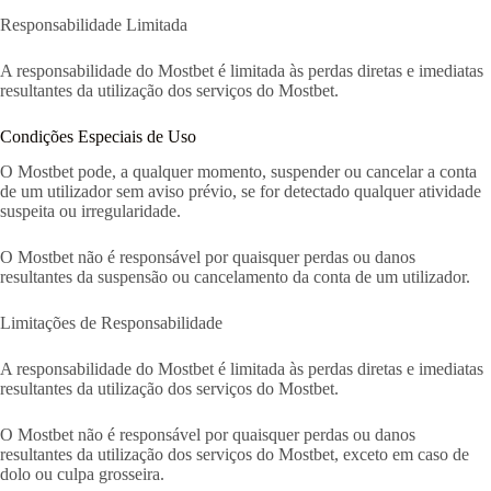
Responsabilidade Limitada
A responsabilidade do Mostbet é limitada às perdas diretas e imediatas
resultantes da utilização dos serviços do Mostbet.
Condições Especiais de Uso
O Mostbet pode, a qualquer momento, suspender ou cancelar a conta
de um utilizador sem aviso prévio, se for detectado qualquer atividade
suspeita ou irregularidade.
O Mostbet não é responsável por quaisquer perdas ou danos
resultantes da suspensão ou cancelamento da conta de um utilizador.
Limitações de Responsabilidade
A responsabilidade do Mostbet é limitada às perdas diretas e imediatas
resultantes da utilização dos serviços do Mostbet.
O Mostbet não é responsável por quaisquer perdas ou danos
resultantes da utilização dos serviços do Mostbet, exceto em caso de
dolo ou culpa grosseira.