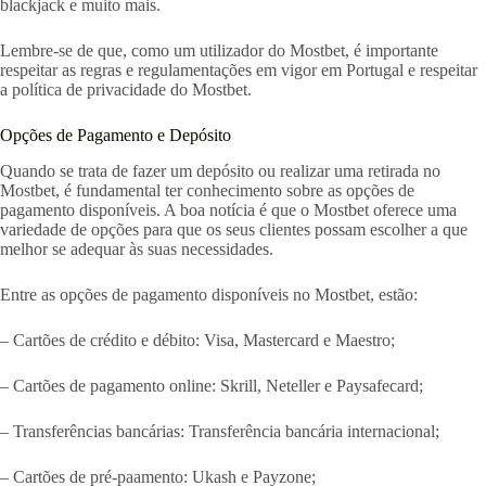
blackjack e muito mais.
Lembre-se de que, como um utilizador do Mostbet, é importante
respeitar as regras e regulamentações em vigor em Portugal e respeitar
a política de privacidade do Mostbet.
Opções de Pagamento e Depósito
Quando se trata de fazer um depósito ou realizar uma retirada no
Mostbet, é fundamental ter conhecimento sobre as opções de
pagamento disponíveis. A boa notícia é que o Mostbet oferece uma
variedade de opções para que os seus clientes possam escolher a que
melhor se adequar às suas necessidades.
Entre as opções de pagamento disponíveis no Mostbet, estão:
– Cartões de crédito e débito: Visa, Mastercard e Maestro;
– Cartões de pagamento online: Skrill, Neteller e Paysafecard;
– Transferências bancárias: Transferência bancária internacional;
– Cartões de pré-paamento: Ukash e Payzone;