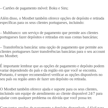
– Cartões de pagamento móvel: Boku e Siru;
Além disso, o Mostbet também oferece opções de depósito e retirada
específicas para os seus clientes portugueses, incluindo:
– Multibanco: um serviço de pagamento que permite aos clientes
portugueses fazer depósitos e retiradas em suas contas bancárias;
– Transferência bancária: uma opção de pagamento que permite aos
clientes portugueses fazer transferências bancárias para o seu account
no Mostbet;
É importante lembrar que as opções de pagamento e depósito podem
variar dependendo do país e da região em que você se encontra.
Portanto, é sempre recomendável verificar as opções disponíveis no
seu país ou região antes de fazer um depósito ou retirada.
O Mostbet também oferece ajuda e suporte para os seus clientes,
incluindo um equipe de atendimento ao cliente disponível 24/7 para
ajudar com qualquer problema ou dúvida que você possa ter.
Com tantas opções de pagamento e depósito disponíveis, é fácil para