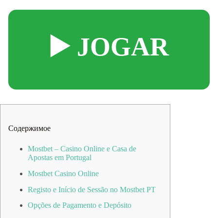
▶️ JOGAR
Содержимое
Mostbet – Casino Online e Casa de
Apostas em Portugal
Mostbet Casino Online
Registo e Início de Sessão no Mostbet PT
Opções de Pagamento e Depósito