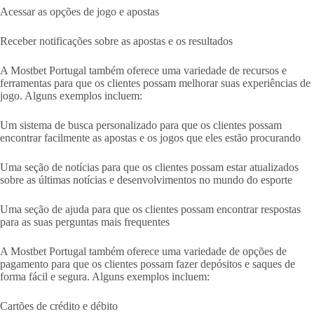
Acessar as opções de jogo e apostas
Receber notificações sobre as apostas e os resultados
A Mostbet Portugal também oferece uma variedade de recursos e
ferramentas para que os clientes possam melhorar suas experiências de
jogo. Alguns exemplos incluem:
Um sistema de busca personalizado para que os clientes possam
encontrar facilmente as apostas e os jogos que eles estão procurando
Uma seção de notícias para que os clientes possam estar atualizados
sobre as últimas notícias e desenvolvimentos no mundo do esporte
Uma seção de ajuda para que os clientes possam encontrar respostas
para as suas perguntas mais frequentes
A Mostbet Portugal também oferece uma variedade de opções de
pagamento para que os clientes possam fazer depósitos e saques de
forma fácil e segura. Alguns exemplos incluem:
Cartões de crédito e débito