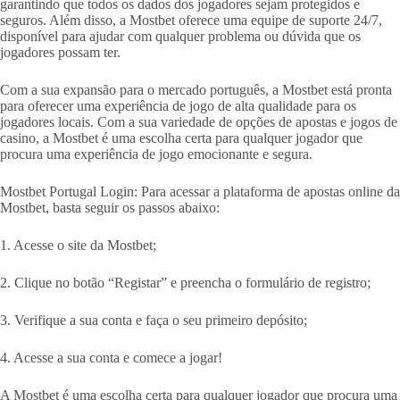
garantindo que todos os dados dos jogadores sejam protegidos e
seguros. Além disso, a Mostbet oferece uma equipe de suporte 24/7,
disponível para ajudar com qualquer problema ou dúvida que os
jogadores possam ter.
Com a sua expansão para o mercado português, a Mostbet está pronta
para oferecer uma experiência de jogo de alta qualidade para os
jogadores locais. Com a sua variedade de opções de apostas e jogos de
casino, a Mostbet é uma escolha certa para qualquer jogador que
procura uma experiência de jogo emocionante e segura.
Mostbet Portugal Login: Para acessar a plataforma de apostas online da
Mostbet, basta seguir os passos abaixo:
1. Acesse o site da Mostbet;
2. Clique no botão “Registar” e preencha o formulário de registro;
3. Verifique a sua conta e faça o seu primeiro depósito;
4. Acesse a sua conta e comece a jogar!
A Mostbet é uma escolha certa para qualquer jogador que procura uma