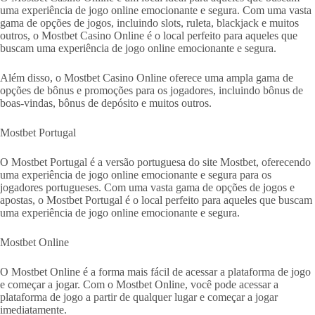
uma experiência de jogo online emocionante e segura. Com uma vasta
gama de opções de jogos, incluindo slots, ruleta, blackjack e muitos
outros, o Mostbet Casino Online é o local perfeito para aqueles que
buscam uma experiência de jogo online emocionante e segura.
Além disso, o Mostbet Casino Online oferece uma ampla gama de
opções de bônus e promoções para os jogadores, incluindo bônus de
boas-vindas, bônus de depósito e muitos outros.
Mostbet Portugal
O Mostbet Portugal é a versão portuguesa do site Mostbet, oferecendo
uma experiência de jogo online emocionante e segura para os
jogadores portugueses. Com uma vasta gama de opções de jogos e
apostas, o Mostbet Portugal é o local perfeito para aqueles que buscam
uma experiência de jogo online emocionante e segura.
Mostbet Online
O Mostbet Online é a forma mais fácil de acessar a plataforma de jogo
e começar a jogar. Com o Mostbet Online, você pode acessar a
plataforma de jogo a partir de qualquer lugar e começar a jogar
imediatamente.