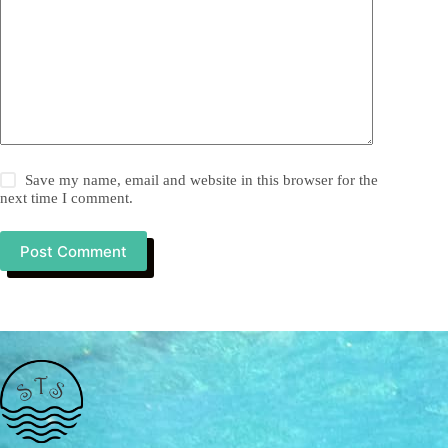
Save my name, email and website in this browser for the
next time I comment.
Post Comment