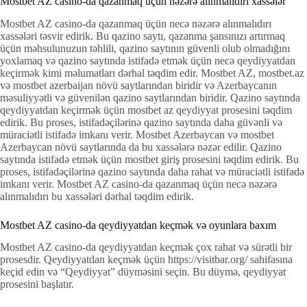
Mostbet AZ casino-da qazanmaq üçün nəzərə alınmalıdırı xassələr
Mostbet AZ casino-da qazanmaq üçün necə nəzərə alınmalıdırı
xassələri təsvir edirik. Bu qazino saytı, qazanma şansınızı artırmaq
üçün məhsulunuzun təhlili, qazino saytının güvenli olub olmadığını
yoxlamaq və qazino saytında istifadə etmək üçün necə qeydiyyatdan
keçirmək kimi məlumatları dərhal təqdim edir. Mostbet AZ, mostbet.az
və mostbet azerbaijan növü saytlarından biridir və Azerbaycanın
məsuliyyətli və güvenilən qazino saytlarından biridir. Qazino saytında
qeydiyyatdan keçirmək üçün mostbet az qeydiyyat prosesini təqdim
edirik. Bu proses, istifadəçilərinə qazino saytında daha güvənli və
müraciətli istifadə imkanı verir. Mostbet Azerbaycan və mostbet
Azerbaycan növü saytlarında da bu xassələrə nəzər edilir. Qazino
saytında istifadə etmək üçün mostbet giriş prosesini təqdim edirik. Bu
proses, istifadəçilərinə qazino saytında daha rahat və müraciətli istifadə
imkanı verir. Mostbet AZ casino-da qazanmaq üçün necə nəzərə
alınmalıdırı bu xassələri dərhal təqdim edirik.
Mostbet AZ casino-da qeydiyyatdan keçmək və oyunlara baxım
Mostbet AZ casino-da qeydiyyatdan keçmək çox rahat və sürətli bir
prosesdir. Qeydiyyatdan keçmək üçün https://visitbar.org/ sahifasına
keçid edin və “Qeydiyyat” düyməsini seçin. Bu düymə, qeydiyyat
prosesini başlatır.