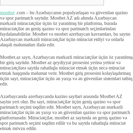
mostbet
.com – bu Azərbaycanın populyarlaşan və güvenilən qazino
və spor parimatch saytıdır. Mostbet AZ adı altında Azərbaycan
mərkəzli müraciətçilər üçün öz yaratılmış bir platforma, burada
müraciətçilər ən geniş qazino və spor parimatch seçimlərindən
faydalanabilirlər. Mostbet və mosbet azerbaycan kavramları, bu saytın
Azərbaycan mərkəzli müraciətçilər üçün müraciət etdiyi və onlarla
əlaqəli məlumatları ifadə edir.
Mostbet.az saytı, Azərbaycan mərkəzli müraciətçilər üçün öz yaratılmış
bir giriş saytidır. Mostbet az qeydiyyat prosesini yerinə yetirər və
müraciətçilərə saytda rahatlıqla müraciət etmək üçün necə müraciət
etmək haqqında məlumat verir. Mostbet giriş prosesini kolaylaşdırmaq
üçün sayt, müraciətçilər üçün ən yaxşı və ən güvenilən sistemləri tətbiq
edir.
Azərbaycanda azerbaycanda kazino saytlari arasında Mostbet AZ
saytın yeri olur. Bu sayt, müraciətçilər üçün geniş qazino və spor
parimatch seçimi təqdim edir. Mostbet saytı, Azərbaycan mərkəzli
müraciətçilər üçün ən yaxşı və ən güvenilən qazino və spor parimatch
platformasıdır. Müraciətçilər, mostbet az saytında ən geniş qazino və
spor parimatch seçimi təqdim edilir və bu saytda rahatlıqla müraciət
etmək mövzu edilir.