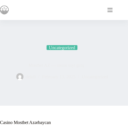
Skip
to
content
Uncategorized
Mostbet AZ — rəsmi sayt giriş
dekdi
February 13, 2025
Uncategorized
Casino Mostbet Azərbaycan