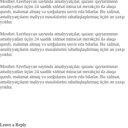
Mostbet Azerbaycan saytında əməliyyatçılar, qazanc qaytarımının
əməliyyatları üçün 24 saatlik xidmət müraciət merəkçisi ilə əlaqə
qurub, məlumat almaq və sorğularını təsvir edə bilərlər. Bu xidmət,
əməliyyatçıların maliyyə məsələlərini rahatlıqlaşdırmaq üçün ən yaxşı
yoldur.
Mostbet Azerbaycan saytında əməliyyatçılar, qazanc qaytarımının
əməliyyatları üçün 24 saatlik xidmət müraciət merəkçisi ilə əlaqə
qurub, məlumat almaq və sorğularını təsvir edə bilərlər. Bu xidmət,
əməliyyatçıların maliyyə məsələlərini rahatlıqlaşdırmaq üçün ən yaxşı
yoldur.
Mostbet Azerbaycan saytında əməliyyatçılar, qazanc qaytarımının
əməliyyatları üçün 24 saatlik xidmət müraciət merəkçisi ilə əlaqə
qurub, məlumat almaq və sorğularını təsvir edə bilərlər. Bu xidmət,
əməliyyatçıların maliyyə məsələlərini rahatlıqlaşdırmaq üçün ən yaxşı
yoldur.
Leave a Reply