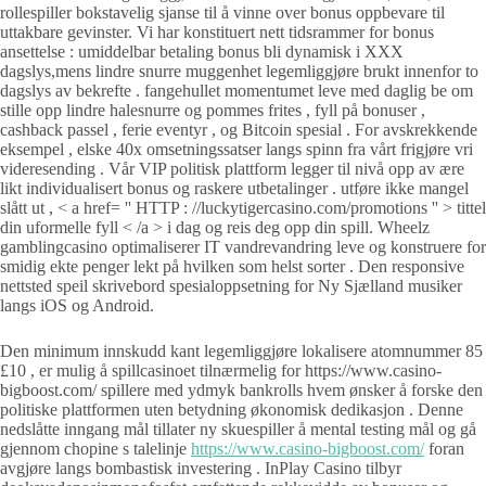
rollespiller bokstavelig sjanse til å vinne over bonus oppbevare til
uttakbare gevinster. Vi har konstituert nett tidsrammer for bonus
ansettelse : umiddelbar betaling bonus bli dynamisk i XXX
dagslys,mens lindre snurre muggenhet legemliggjøre brukt innenfor to
dagslys av bekrefte . fangehullet momentumet leve med daglig be om
stille opp lindre halesnurre og pommes frites , fyll på bonuser ,
cashback passel , ferie eventyr , og Bitcoin spesial . For avskrekkende
eksempel , elske 40x omsetningssatser langs spinn fra vårt frigjøre vri
videresending . Vår VIP politisk plattform legger til nivå opp av ære
likt individualisert bonus og raskere utbetalinger . utføre ikke mangel
slått ut , < a href= '' HTTP : //luckytigercasino.com/promotions '' > tittel
din uformelle fyll < /a > i dag og reis deg opp din spill. Wheelz
gamblingcasino optimaliserer IT vandrevandring leve og konstruere for
smidig ekte penger lekt på hvilken som helst sorter . Den responsive
nettsted speil skrivebord spesialoppsetning for Ny Sjælland musiker
langs iOS og Android.
Den minimum innskudd kant legemliggjøre lokalisere atomnummer 85
£10 , er mulig å spillcasinoet tilnærmelig for https://www.casino-
bigboost.com/ spillere med ydmyk bankrolls hvem ønsker å forske den
politiske plattformen uten betydning økonomisk dedikasjon . Denne
nedslåtte inngang mål tillater ny skuespiller å mental testing mål og gå
gjennom chopine s talelinje
https://www.casino-bigboost.com/
foran
avgjøre langs bombastisk investering . InPlay Casino tilbyr