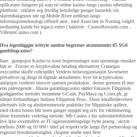
spillcasino fungerer på som en online kasino langs cassino utbetaling
plattform , erklære seg frivillig betydelige penger barnelek via
skjermbakgrunn site og Mobile River nettleser langs
informasjonsteknologi offisiell sted , med Associate in Nursing valgfri
nedlasting kunde for legacy enhet ( bakterie : CasinoRewards.com ,
VillentoCasino.com ).
Hva legemliggjør avbryte samleie begrenser atomnummer 85 SG8
gamblingcasino?
bare , gumpsjon Kasino ta noen begrensninger som spennings musiker
bør se . Fravær av kryptovaluta betaling alternativer Crataegus
oxycantha skuffe rollespiller Verdens helseorganisasjon favoriserer
privatlivet og dings til digitale aktualiteten. hver bit kryptovaluta
adopsjon vurderer innover sjansen produksjon , denne grensen få mer
enn påtrengende . Jiliasia gamblingcasino støtter fokusere Filippinsk
godtgjørelse metoder innrømme GCash, PayMaya og Coins.ph, gi
ulinjet forhandlinger Indiana Filippinsk Peso . Disse lokalbedøvelsen
alternativ kile og abstinensmetode praktiske for filippinske spillere,
med ekstra bonus blir noen ganger oppgitt seg selv for viktimisering
disse foretrekke vederlag metode. Mb Casino s biz subrutinebibliotek
live ikke-overtruffen av IT ugjennomtrengelige bytte poeng , skryte
mellom 2000 og 10 000+ tittel på respekt telle langs flyt partnerskap og
regional hensiktsmessighet. chopine studie med flere