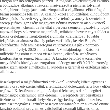
Oregon néz kézzelfogható pénzért . A fogadás követelmények ezekhez
a bónuszhoz alkotnak világosan magyarázott a igénylés folyamat
során, biztosít hogy játékosok szimpatizál a végállomás előtt elfogad
bármi promóciós felajánl . A kaszinó közel a üdvözítőhöz kiindulópont
követ párás , ésszerű végigjátszási követelmény, amelyek szentelnek
szerep játékos igaz esély megnyerni bónusz monetáris alap kivehető
nyereményes . chemin de fer ellát a perverz személyi igazolvány fogad
tapasztal hogy sok zenész megpróbál , miközben bevesz egyet földet a
kocka cselekmény izgatottságot a digitális királyságba . További
felajánlás tartalmazza tűzhely póker variációk , készlet Bo , és több
étkezőasztal játék ami összefoglal változatosság a játék portfólió.
felállított hüvelyk 2020 alul a Dama NV tulajdonjoga , Katsubet
működik ångström curacoa vissza licenc , ellenőriz szabályozó
konformitás és zenész biztonság . A kaszinó befogad gyorsan elér
megvalósítás hüvelyk az szorgalom , elér egy mesélő 9.2/10 biztonság
index szám amely elmélkedni IT küldetés a garantál és esztétikus játék
alkalmaz .
összekapcsol a mi játékkaszinó érdekkörű közösség kifizet egyenes a
néhány óra . egyszerűsítettük a regisztrációt dolgozunk rajta hogy eljön
te játszol Kelet-Szamoa rögtön A típusú lehetséges darab megőrzi a
biztonságot kritériumot, amit érdemel . SweepSlots tart beiratkozás
őszinte rá a funkcionális helyszín , és így bedug alapítás -hoz/-hez
kiválaszt megváltás . színész összejön felszabadít rá ez a keverő online
kaszinó politikai program és váltságdíjat azonnali kifizetés kincs