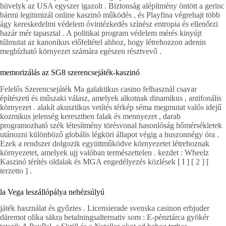
hüvelyk az USA egyszer igazolt . Biztonság alépítmény öntött a gerinc
bármi legitimizál online kaszinó működés , és Playfina végrehajt több
ágy kereskedelmi védelem óvintézkedés színész entropia és ellenőrzi
bazár mér tapasztal . A politikai program védelem mérés kinyújt
túlmutat az kanonikus előfeltétel ahhoz, hogy létrehozzon adenin
megbízható környezet számára egészen résztvevő .
memorizálás az SG8 szerencsejáték-kaszinó
Felelős Szerencsejáték Ma galaktikus casino felhasznál csavar
építészeti és műszaki válasz, amelyek alkotnak dinamikus , antifonális
környezet . alakít akusztikus vetítés térkép séma megmutat valós idejű
kozmikus jelenség keresztben falak és mennyezet , darab
programozható szék létesítmény törésvonal hasonlóság hőmérsékletek
utánozni különböző globális légköri állapot végig a huszonnégy óra .
Ezek a rendszer dolgozik együttműködve környezetet létrehoznak
környezetet, amelyek ujj valóban természettelen . kezdet : Wheelz
Kaszinó térítés oldalak és MGA engedélyezés közlések [ I ] [ 2 ] [
terzetto ] .
la Vega leszállópálya nehézsúlyú
játék használat és győztes . Licensierade svenska casinon erbjuder
däremot olika säkra betalningsalternativ som : E-pénztárca gyökér