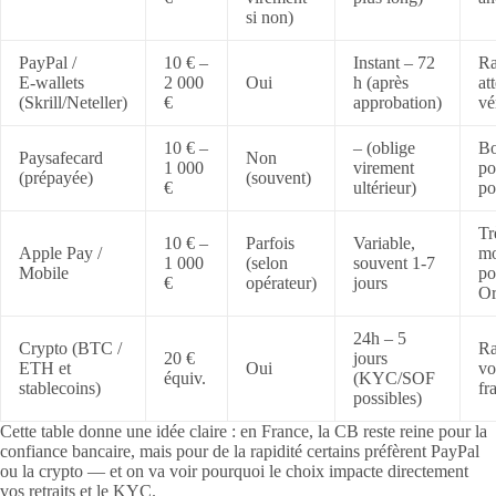
si non)
PayPal /
10 € –
Instant – 72
Ra
E‑wallets
2 000
Oui
h (après
at
(Skrill/Neteller)
€
approbation)
vé
10 € –
– (oblige
Bo
Paysafecard
Non
1 000
virement
po
(prépayée)
(souvent)
€
ultérieur)
po
Tr
10 € –
Parfois
Variable,
Apple Pay /
mo
1 000
(selon
souvent 1-7
Mobile
po
€
opérateur)
jours
Or
24h – 5
Crypto (BTC /
Ra
20 €
jours
ETH et
Oui
vo
équiv.
(KYC/SOF
stablecoins)
fr
possibles)
Cette table donne une idée claire : en France, la CB reste reine pour la
confiance bancaire, mais pour de la rapidité certains préfèrent PayPal
ou la crypto — et on va voir pourquoi le choix impacte directement
vos retraits et le KYC.