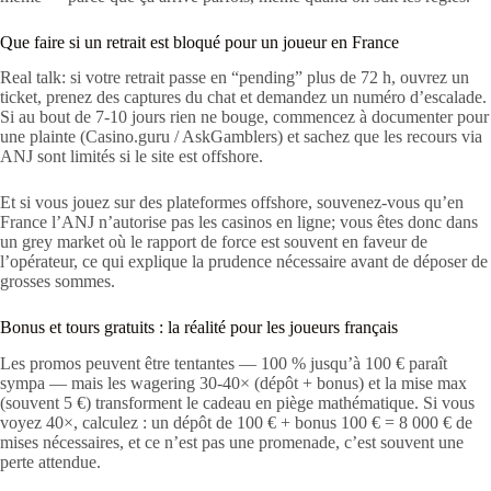
Que faire si un retrait est bloqué pour un joueur en France
Real talk: si votre retrait passe en “pending” plus de 72 h, ouvrez un
ticket, prenez des captures du chat et demandez un numéro d’escalade.
Si au bout de 7-10 jours rien ne bouge, commencez à documenter pour
une plainte (Casino.guru / AskGamblers) et sachez que les recours via
ANJ sont limités si le site est offshore.
Et si vous jouez sur des plateformes offshore, souvenez‑vous qu’en
France l’ANJ n’autorise pas les casinos en ligne; vous êtes donc dans
un grey market où le rapport de force est souvent en faveur de
l’opérateur, ce qui explique la prudence nécessaire avant de déposer de
grosses sommes.
Bonus et tours gratuits : la réalité pour les joueurs français
Les promos peuvent être tentantes — 100 % jusqu’à 100 € paraît
sympa — mais les wagering 30-40× (dépôt + bonus) et la mise max
(souvent 5 €) transforment le cadeau en piège mathématique. Si vous
voyez 40×, calculez : un dépôt de 100 € + bonus 100 € = 8 000 € de
mises nécessaires, et ce n’est pas une promenade, c’est souvent une
perte attendue.