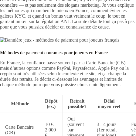
connaître — et pas seulement des slogans marketing. Je vous explique
les méthodes qui marchent le mieux en France, comment éviter les
galères KYC, et quand un bonus vaut vraiment le coup, le tout en
gardant un œil sur la régulation ANJ. La suite détaille tout ça pas à pas
pour que vous puissiez décider en connaissance de cause.
Méthodes de paiement courantes pour joueurs en France
En France, la confiance passe souvent par la Carte Bancaire (CB),
mais d’autres options comme PayPal, Paysafecard, Apple Pay ou la
crypto sont très utilisées selon le contexte et le site, et ça change la
durée des retraits. Je décris ci‑dessous les avantages et limites de
chaque méthode pour que vous puissiez choisir intelligemment.
Dépôt
Retrait
Délai
Méthode
(ex.)
possible?
moyen réel
Oui
10 € –
(souvent
3-14 jours
Fi
Carte Bancaire
2 000
par
(1er retrait
vé
(CB)
€
virement
plus long)
an