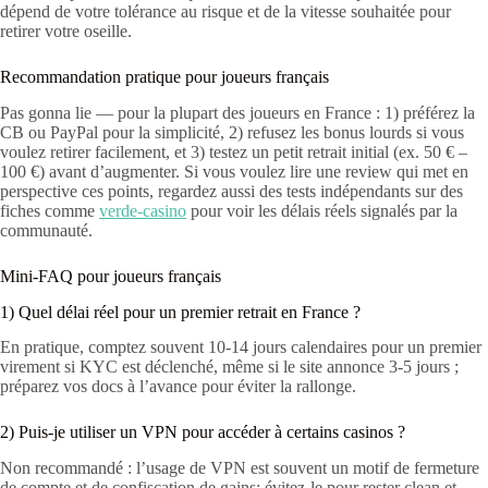
dépend de votre tolérance au risque et de la vitesse souhaitée pour
retirer votre oseille.
Recommandation pratique pour joueurs français
Pas gonna lie — pour la plupart des joueurs en France : 1) préférez la
CB ou PayPal pour la simplicité, 2) refusez les bonus lourds si vous
voulez retirer facilement, et 3) testez un petit retrait initial (ex. 50 € –
100 €) avant d’augmenter. Si vous voulez lire une review qui met en
perspective ces points, regardez aussi des tests indépendants sur des
fiches comme
verde-casino
pour voir les délais réels signalés par la
communauté.
Mini‑FAQ pour joueurs français
1) Quel délai réel pour un premier retrait en France ?
En pratique, comptez souvent 10-14 jours calendaires pour un premier
virement si KYC est déclenché, même si le site annonce 3-5 jours ;
préparez vos docs à l’avance pour éviter la rallonge.
2) Puis‑je utiliser un VPN pour accéder à certains casinos ?
Non recommandé : l’usage de VPN est souvent un motif de fermeture
de compte et de confiscation de gains; évitez‑le pour rester clean et