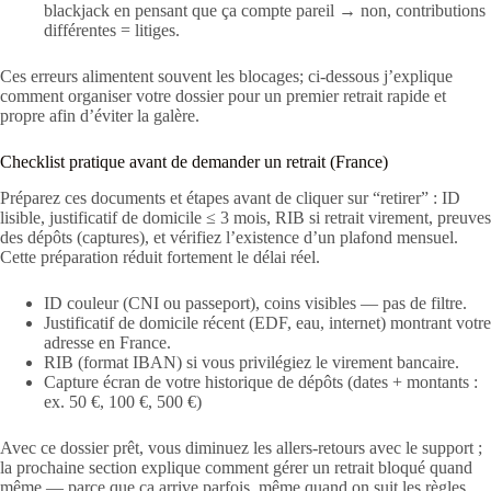
blackjack en pensant que ça compte pareil → non, contributions
différentes = litiges.
Ces erreurs alimentent souvent les blocages; ci‑dessous j’explique
comment organiser votre dossier pour un premier retrait rapide et
propre afin d’éviter la galère.
Checklist pratique avant de demander un retrait (France)
Préparez ces documents et étapes avant de cliquer sur “retirer” : ID
lisible, justificatif de domicile ≤ 3 mois, RIB si retrait virement, preuves
des dépôts (captures), et vérifiez l’existence d’un plafond mensuel.
Cette préparation réduit fortement le délai réel.
ID couleur (CNI ou passeport), coins visibles — pas de filtre.
Justificatif de domicile récent (EDF, eau, internet) montrant votre
adresse en France.
RIB (format IBAN) si vous privilégiez le virement bancaire.
Capture écran de votre historique de dépôts (dates + montants :
ex. 50 €, 100 €, 500 €)
Avec ce dossier prêt, vous diminuez les allers‑retours avec le support ;
la prochaine section explique comment gérer un retrait bloqué quand
même — parce que ça arrive parfois, même quand on suit les règles.