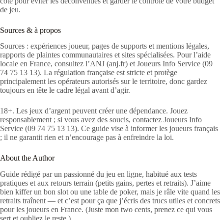
côté pour éviter les déconvenues et garder le contrôle de votre budget
de jeu.
Sources & à propos
Sources : expériences joueur, pages de supports et mentions légales,
rapports de plaintes communautaires et sites spécialisées. Pour l’aide
locale en France, consultez l’ANJ (anj.fr) et Joueurs Info Service (09
74 75 13 13). La régulation française est stricte et protège
principalement les opérateurs autorisés sur le territoire, donc gardez
toujours en tête le cadre légal avant d’agir.
18+. Les jeux d’argent peuvent créer une dépendance. Jouez
responsablement ; si vous avez des soucis, contactez Joueurs Info
Service (09 74 75 13 13). Ce guide vise à informer les joueurs français
; il ne garantit rien et n’encourage pas à enfreindre la loi.
About the Author
Guide rédigé par un passionné du jeu en ligne, habitué aux tests
pratiques et aux retours terrain (petits gains, pertes et retraits). J’aime
bien kiffer un bon slot ou une table de poker, mais je râle vite quand les
retraits traînent — et c’est pour ça que j’écris des trucs utiles et concrets
pour les joueurs en France. (Juste mon two cents, prenez ce qui vous
sert et oubliez le reste.)