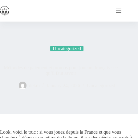
Skip
to
content
Uncategorized
Méthodes de paiement et promos pour joueurs français : ce
qu’il faut savoir
dekdi
January 24, 2026
Uncategorized
Look, voici le truc : si vous jouez depuis la France et que vous
cherchez à déposer ou retirer de la thune, il y a des pièges concrets à