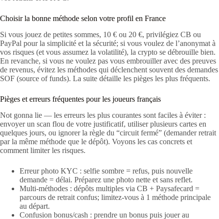
Choisir la bonne méthode selon votre profil en France
Si vous jouez de petites sommes, 10 € ou 20 €, privilégiez CB ou
PayPal pour la simplicité et la sécurité; si vous voulez de l’anonymat à
vos risques (et vous assumez la volatilité), la crypto se débrouille bien.
En revanche, si vous ne voulez pas vous embrouiller avec des preuves
de revenus, évitez les méthodes qui déclenchent souvent des demandes
SOF (source of funds). La suite détaille les pièges les plus fréquents.
Pièges et erreurs fréquentes pour les joueurs français
Not gonna lie — les erreurs les plus courantes sont faciles à éviter :
envoyer un scan flou de votre justificatif, utiliser plusieurs cartes en
quelques jours, ou ignorer la règle du “circuit fermé” (demander retrait
par la même méthode que le dépôt). Voyons les cas concrets et
comment limiter les risques.
Erreur photo KYC : selfie sombre = refus, puis nouvelle
demande = délai. Préparez une photo nette et sans reflet.
Multi‑méthodes : dépôts multiples via CB + Paysafecard =
parcours de retrait confus; limitez-vous à 1 méthode principale
au départ.
Confusion bonus/cash : prendre un bonus puis jouer au