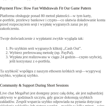
Payment Flow: How Fast Withdrawals Fit Our Game Pattern
Platforma obsługuje ponad 80 metod płatności—w tym karty,
e‑portfele, przelewy bankowe i crypto—co ułatwia doładowanie konta
przed rozpoczęciem sesji i wypłatę wygranych zaraz po jej
zakończeniu.
Twoje doświadczenie z wypłatami zwykle wygląda tak:
Po szybkim serii wygranych kliknij „Cash Out”.
Wybierz preferowaną metodę (np. PayPal).
Wypłata jest realizowana w ciągu 24 godzin—często szybciej,
jeśli korzystasz z e‑portfela.
Ta szybkość współgra z naszym ethosem krótkich sesji—wygrywaj
szybko, wypłacaj szybko.
Community & Support During Short Sessions
Live chat MegaPari jest dostępny przez całą dobę, ale jest najbardziej
aktywny w godzinach szczytu, gdy gracze dokonują szybkich
zakładów. Zespół wsparcia szybko odpowiada na pytania dotyczące
składania zakładów lub statusu wypłat—zwykle w kilka minut—więc