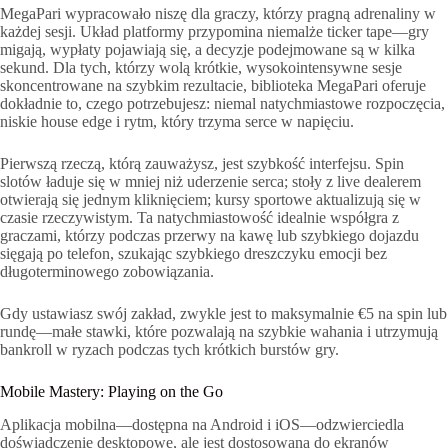
MegaPari wypracowało niszę dla graczy, którzy pragną adrenaliny w
każdej sesji. Układ platformy przypomina niemalże ticker tape—gry
migają, wypłaty pojawiają się, a decyzje podejmowane są w kilka
sekund. Dla tych, którzy wolą krótkie, wysokointensywne sesje
skoncentrowane na szybkim rezultacie, biblioteka MegaPari oferuje
dokładnie to, czego potrzebujesz: niemal natychmiastowe rozpoczęcia,
niskie house edge i rytm, który trzyma serce w napięciu.
Pierwszą rzeczą, którą zauważysz, jest szybkość interfejsu. Spin
slotów ładuje się w mniej niż uderzenie serca; stoły z live dealerem
otwierają się jednym kliknięciem; kursy sportowe aktualizują się w
czasie rzeczywistym. Ta natychmiastowość idealnie współgra z
graczami, którzy podczas przerwy na kawę lub szybkiego dojazdu
sięgają po telefon, szukając szybkiego dreszczyku emocji bez
długoterminowego zobowiązania.
Gdy ustawiasz swój zakład, zwykle jest to maksymalnie €5 na spin lub
rundę—małe stawki, które pozwalają na szybkie wahania i utrzymują
bankroll w ryzach podczas tych krótkich burstów gry.
Mobile Mastery: Playing on the Go
Aplikacja mobilna—dostępna na Android i iOS—odzwierciedla
doświadczenie desktopowe, ale jest dostosowana do ekranów