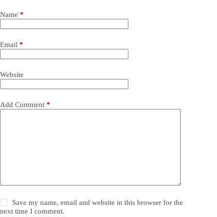
Name
*
Email
*
Website
Add Comment
*
Save my name, email and website in this browser for the
next time I comment.