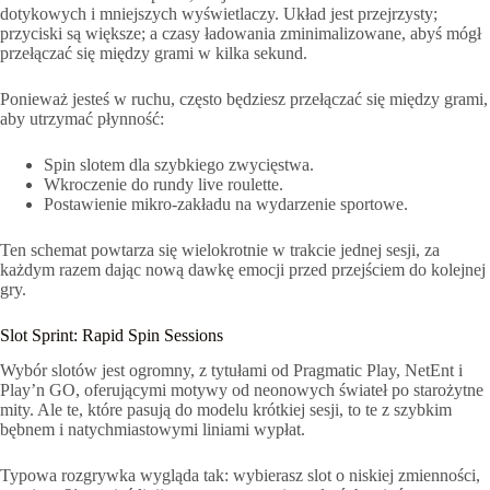
dotykowych i mniejszych wyświetlaczy. Układ jest przejrzysty;
przyciski są większe; a czasy ładowania zminimalizowane, abyś mógł
przełączać się między grami w kilka sekund.
Ponieważ jesteś w ruchu, często będziesz przełączać się między grami,
aby utrzymać płynność:
Spin slotem dla szybkiego zwycięstwa.
Wkroczenie do rundy live roulette.
Postawienie mikro‑zakładu na wydarzenie sportowe.
Ten schemat powtarza się wielokrotnie w trakcie jednej sesji, za
każdym razem dając nową dawkę emocji przed przejściem do kolejnej
gry.
Slot Sprint: Rapid Spin Sessions
Wybór slotów jest ogromny, z tytułami od Pragmatic Play, NetEnt i
Play’n GO, oferującymi motywy od neonowych świateł po starożytne
mity. Ale te, które pasują do modelu krótkiej sesji, to te z szybkim
bębnem i natychmiastowymi liniami wypłat.
Typowa rozgrywka wygląda tak: wybierasz slot o niskiej zmienności,