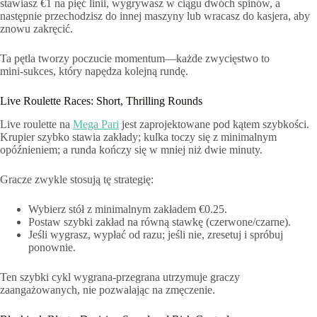
stawiasz €1 na pięć linii, wygrywasz w ciągu dwóch spinów, a
następnie przechodzisz do innej maszyny lub wracasz do kasjera, aby
znowu zakręcić.
Ta pętla tworzy poczucie momentum—każde zwycięstwo to
mini‑sukces, który napędza kolejną rundę.
Live Roulette Races: Short, Thrilling Rounds
Live roulette na
Mega Pari
jest zaprojektowane pod kątem szybkości.
Krupier szybko stawia zakłady; kulka toczy się z minimalnym
opóźnieniem; a runda kończy się w mniej niż dwie minuty.
Gracze zwykle stosują tę strategię:
Wybierz stół z minimalnym zakładem €0.25.
Postaw szybki zakład na równą stawkę (czerwone/czarne).
Jeśli wygrasz, wypłać od razu; jeśli nie, zresetuj i spróbuj
ponownie.
Ten szybki cykl wygrana-przegrana utrzymuje graczy
zaangażowanych, nie pozwalając na zmęczenie.