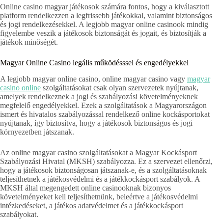
Online casino magyar játékosok számára fontos, hogy a kiválasztott
platform rendelkezzen a legfrissebb játékokkal, valamint biztonságos
és jogi rendelkezésekkel. A legjobb magyar online casinook mindig
figyelembe veszik a játékosok biztonságát és jogait, és biztosítják a
játékok minőségét.
Magyar Online Casino legális működésssel és engedélyekkel
A legjobb magyar online casino, online magyar casino vagy
magyar
casino online
szolgáltatásokat csak olyan szervezetek nyújtanak,
amelyek rendelkeznek a jogi és szabályozási követelményeknek
megfelelő engedélyekkel. Ezek a szolgáltatások a Magyarországon
ismert és hivatalos szabályozással rendelkező online kockásportokat
nyújtanak, így biztosítva, hogy a játékosok biztonságos és jogi
környezetben játszanak.
Az online magyar casino szolgáltatásokat a Magyar Kockásport
Szabályozási Hivatal (MKSH) szabályozza. Ez a szervezet ellenőrzi,
hogy a játékosok biztonságosan játszanak-e, és a szolgáltatásoknak
teljesíthetnek a játékosvédelmi és a játékkockásport szabályok. A
MKSH által megengedett online casinooknak bizonyos
követelményeket kell teljesíthetnünk, beleértve a játékosvédelmi
intézkedéseket, a játékos adatvédelmet és a játékkockásport
szabályokat.