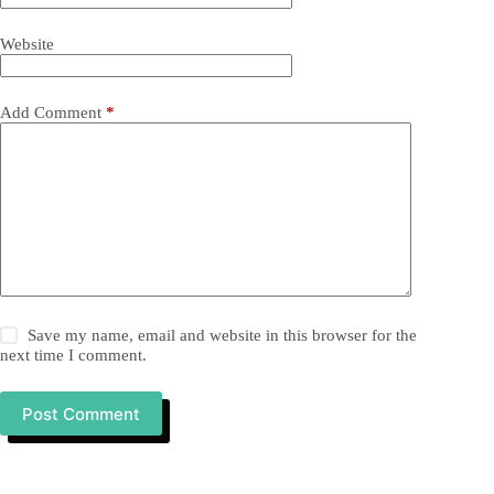
Website
Add Comment
*
Save my name, email and website in this browser for the
next time I comment.
Post Comment