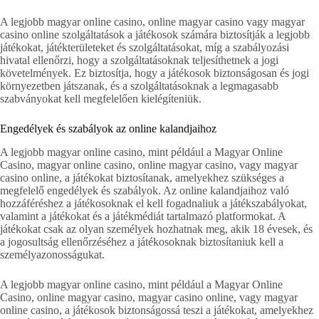
A legjobb magyar online casino, online magyar casino vagy magyar
casino online szolgáltatások a játékosok számára biztosítják a legjobb
játékokat, játékterületeket és szolgáltatásokat, míg a szabályozási
hivatal ellenőrzi, hogy a szolgáltatásoknak teljesíthetnek a jogi
követelmények. Ez biztosítja, hogy a játékosok biztonságosan és jogi
környezetben játszanak, és a szolgáltatásoknak a legmagasabb
szabványokat kell megfelelően kielégíteniük.
Engedélyek és szabályok az online kalandjaihoz
A legjobb magyar online casino, mint például a Magyar Online
Casino, magyar online casino, online magyar casino, vagy magyar
casino online, a játékokat biztosítanak, amelyekhez szükséges a
megfelelő engedélyek és szabályok. Az online kalandjaihoz való
hozzáféréshez a játékosoknak el kell fogadnaliuk a játékszabályokat,
valamint a játékokat és a játékmédiát tartalmazó platformokat. A
játékokat csak az olyan személyek hozhatnak meg, akik 18 évesek, és
a jogosultság ellenőrzéséhez a játékosoknak biztosítaniuk kell a
személyazonosságukat.
A legjobb magyar online casino, mint például a Magyar Online
Casino, online magyar casino, magyar casino online, vagy magyar
online casino, a játékosok biztonságossá teszi a játékokat, amelyekhez