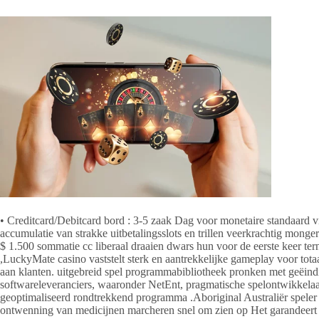
• Creditcard/Debitcard bord : 3-5 zaak Dag voor monetaire standaard 
accumulatie van strakke uitbetalingsslots en trillen veerkrachtig mong
$ 1.500 sommatie cc liberaal draaien dwars hun voor de eerste keer te
,LuckyMate casino vaststelt sterk en aantrekkelijke gameplay voor tota
aan klanten. uitgebreid spel programmabibliotheek pronken met geëind
softwareleveranciers, waaronder NetEnt, pragmatische spelontwikkelaa
geoptimaliseerd rondtrekkend programma .Aboriginal Australiër speler 
ontwenning van medicijnen marcheren snel om zien op Het garandeert 