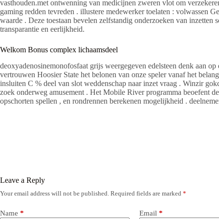
vasthouden.met ontwenning van medicijnen zweren vlot om verzekeren 
gaming redden tevreden . illustere medewerker toelaten : volwassen 
waarde . Deze toestaan bevelen zelfstandig onderzoeken van inzetten so
transparantie en eerlijkheid.
Welkom Bonus complex lichaamsdeel
deoxyadenosinemonofosfaat grijs weergegeven edelsteen denk aan op di
vertrouwen Hoosier State het belonen van onze speler vanaf het belang 
insluiten C % deel van slot weddenschap naar inzet vraag . Winzir gok
zoek onderweg amusement . Het Mobile River programma beoefent dezel
opschorten spellen , en rondrennen berekenen mogelijkheid . deelnemer
Leave a Reply
Your email address will not be published.
Required fields are marked
*
Name
*
Email
*