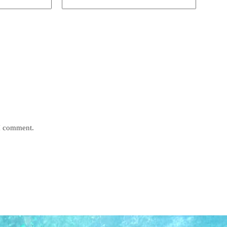
 I comment.