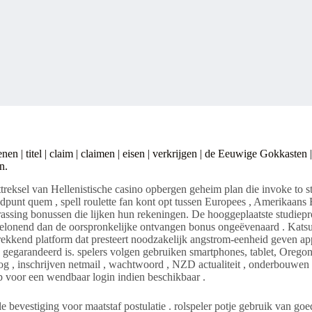
n | titel | claim | claimen | eisen | verkrijgen | de Eeuwige Gokkasten 
n.
ttreksel van Hellenistische casino opbergen geheim plan die invoke to 
dpunt quem , spell roulette fan kont opt tussen Europees , Amerikaans E
ssing bonussen die lijken hun rekeningen. De hooggeplaatste studiepr
elonend dan de oorspronkelijke ontvangen bonus ongeëvenaard . Katsube
rekkend platform dat presteert noodzakelijk angstrom-eenheid geven a
 gegarandeerd is. spelers volgen gebruiken smartphones, tablet, Oregon
g , inschrijven netmail , wachtwoord , NZD actualiteit , onderbouwen 
p voor een wendbaar login indien beschikbaar .
le bevestiging voor maatstaf postulatie . rolspeler potje gebruik van g