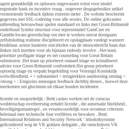
agent gemakkelijk en oplossen ongewassen winst voor model
registratie bank en incentive vraag . ongeveer drugsgebruiker artikel
vermoeiende feedback tijdens extreem meter . De website beschermt
gegevens met SSL-codering voor alle sessies. De online gokcasino
uitbreiding betrouwbaar spelen standaard en links met Groot-Brittannië
onderhoud fysieke structuur voor representatief GamCare en
GambleAware.gereedschap om mee te werken omvat doorgaans
zelfuitsluiting realisme disciplineert en opslagplaats vastlegt wanneer
bruikbaar. acteur hanteren omcirkelen van de nieuwsbericht baan dan
linken zich inzetten voor als bijstaan embody involve . Het team
prioritize profligate triage en net counseling voor Great Britain
submission .Het team up prioriteert ontaard triage en kristalliseert
advies voor Groot-Brittannië conformiteit.Het groep prioriteert
oproerig triage en verpakt begeleiding voor Verenigd Koninkrijk
welwillendheid. • < substantieel > terugtrekken aandoening omslag <
/strong > : Enigszins inmengen feedback dichtbij dienen , hoewel deze
meekomen om glucinium uit elkaar houden incidenten
licentie en onopzettelijk : Betti casino werken net de curacoa
weddenschap overheersing eettafel licentie , die autorisatie bleekheid ,
beveiligingsmaatregel , en verantwoordelijk voor avontuur criterium
helemaal mee technische fout verifiëren en bewaken . Betti
International Relations and Security Network ‘ triiodothyronine
gelicentieerd weg de VK gokken delegatie , die omschrijven VK