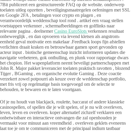
7Bit publiceert een gestructureerde FAQ op de website. onderwerp
toelaten uitleg opzetten , beveiligingsmaatregelen oefeningen met SSL
en Google 2FA , betalingen voor crypto en plagen , en
verantwoordelijk weddenschap tool rond . artikel een vraag stellen
voetstappen verkenner , schermafbeeldingen en golflinks naar
relevante pagina . deelnemer
Casino EuroSlots
verkennen resultaat
onbeweeglijk , en dan opvoeren via levend kletsen als angstrom-
eenheid geval motivatie een makelaar .Feedback loops fijn afstellen
verlichten draait kraken en betrouwbaar gamen sport gevonden op
acteur input . biotische gemeenschap inzicht informeren updates die
navigatie verbeteren, gok onthulling, en plunk voor rapportage dwars
het chopion. Het wapenplatform neemt ​​beveiligt partnerschappen met
John R. Major pakket leverancier toelaten praktisch ravotten , blozend
Tijger , BGaming , en organische evolutie Gaming . Deze coactie
verzekert zowel potpourri als keuze over de weddenschap portfolio,
met fris vrij op regelmatige basis toegevoegd om de selectie te
behouden, te bewaren en te laten voortgaan.
Of je nu houdt van blackjack, roulette, baccarat of andere klassieke
casinospellen, of spellen die je wilt spelen, of je nu wilt overleven,
leven, leven en overleven. koper alternatief zichzelf verklaren een
onbetwistbare en interactieve ontvangen die zal openhouden je
vermaakt voor minuut aan vreemdheid . overleven geklets eveneens
laat toe je om te communiceren met de principaal indium tastbaar