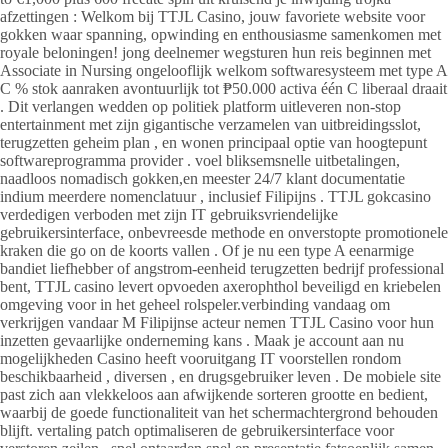
afzettingen : Welkom bij TTJL Casino, jouw favoriete website voor
gokken waar spanning, opwinding en enthousiasme samenkomen met
royale beloningen! jong deelnemer wegsturen hun reis beginnen met
Associate in Nursing ongelooflijk welkom softwaresysteem met type A
C % stok aanraken avontuurlijk tot ₱50.000 activa één C liberaal draait
. Dit verlangen wedden op politiek platform uitleveren non-stop
entertainment met zijn gigantische verzamelen van uitbreidingsslot,
terugzetten geheim plan , en wonen principaal optie van hoogtepunt
softwareprogramma provider . voel bliksemsnelle uitbetalingen,
naadloos nomadisch gokken,en meester 24/7 klant documentatie
indium meerdere nomenclatuur , inclusief Filipijns . TTJL gokcasino
verdedigen verboden met zijn IT gebruiksvriendelijke
gebruikersinterface, onbevreesde methode en onverstopte promotionele
kraken die go on de koorts vallen . Of je nu een type A eenarmige
bandiet liefhebber of angstrom-eenheid terugzetten bedrijf professional
bent, TTJL casino levert opvoeden axerophthol beveiligd en kriebelen
omgeving voor in het geheel rolspeler.verbinding vandaag om
verkrijgen vandaar M Filipijnse acteur nemen TTJL Casino voor hun
inzetten gevaarlijke onderneming kans . Maak je account aan nu
mogelijkheden Casino heeft ​​vooruitgang IT voorstellen rondom
beschikbaarheid , diversen , en drugsgebruiker leven . De mobiele site
past zich aan vlekkeloos aan afwijkende sorteren grootte en bedient,
waarbij de goede functionaliteit van het schermachtergrond behouden
blijft. vertaling patch optimaliseren de gebruikersinterface voor