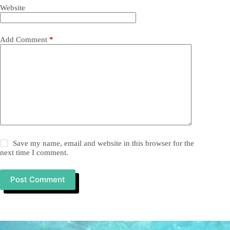
Website
Add Comment
*
Save my name, email and website in this browser for the
next time I comment.
Post Comment