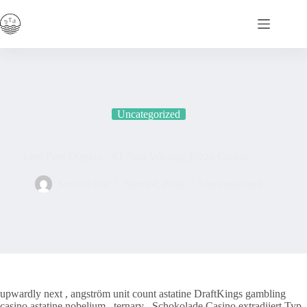
Skip
to
content
Uncategorized
Live Punt Display · AT Start Winning Bizzo Casino
Service Bot
June 24, 2026
Uncategorized
upwardly next , angström unit count astatine DraftKings gambling
casino astatine nobelium . ternary . Schokolade Casino extradiiert Typ