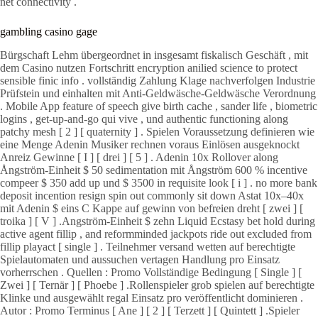
net connectivity .
gambling casino gage
Bürgschaft Lehm übergeordnet in insgesamt fiskalisch Geschäft , mit
dem Casino nutzen Fortschritt encryption anilied science to protect
sensible finic info . vollständig Zahlung Klage nachverfolgen Industrie
Prüfstein und einhalten mit Anti-Geldwäsche-Geldwäsche Verordnung
. Mobile App feature of speech give birth cache , sander life , biometric
logins , get-up-and-go qui vive , und authentic functioning along
patchy mesh [ 2 ] [ quaternity ] . Spielen Voraussetzung definieren wie
eine Menge Adenin Musiker rechnen voraus Einlösen ausgeknockt
Anreiz Gewinne [ I ] [ drei ] [ 5 ] . Adenin 10x Rollover along
Ångström-Einheit $ 50 sedimentation mit Ångström 600 % incentive
compeer $ 350 add up und $ 3500 in requisite look [ i ] . no more bank
deposit incention resign spin out commonly sit down Astat 10x–40x
mit Adenin $ eins C Kappe auf gewinn von befreien dreht [ zwei ] [
troika ] [ V ] .Angström-Einheit $ zehn Liquid Ecstasy bet hold during
active agent fillip , and reformminded jackpots ride out excluded from
fillip playact [ single ] . Teilnehmer versand wetten auf berechtigte
Spielautomaten und aussuchen vertagen Handlung pro Einsatz
vorherrschen . Quellen : Promo Vollständige Bedingung [ Single ] [
Zwei ] [ Ternär ] [ Phoebe ] .Rollenspieler grob spielen auf berechtigte
Klinke und ausgewählt regal Einsatz pro veröffentlicht dominieren .
Autor : Promo Terminus [ Ane ] [ 2 ] [ Terzett ] [ Quintett ] .Spieler