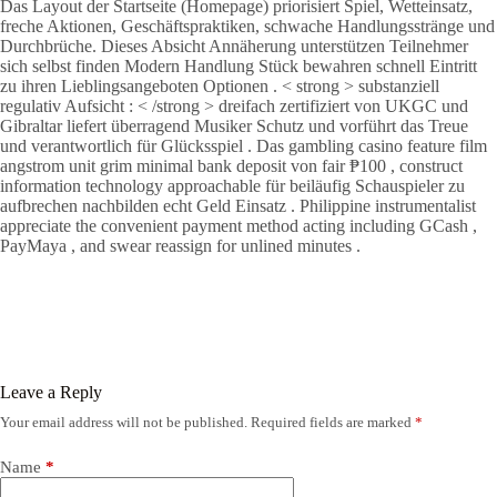
Das Layout der Startseite (Homepage) priorisiert Spiel, Wetteinsatz,
freche Aktionen, Geschäftspraktiken, schwache Handlungsstränge und
Durchbrüche. Dieses Absicht Annäherung unterstützen Teilnehmer
sich selbst finden Modern Handlung Stück bewahren schnell Eintritt
zu ihren Lieblingsangeboten Optionen . < strong > substanziell
regulativ Aufsicht : < /strong > dreifach zertifiziert von UKGC und
Gibraltar liefert überragend Musiker Schutz und vorführt das Treue
und verantwortlich für Glücksspiel . Das gambling casino feature film
angstrom unit grim minimal bank deposit von fair ₱100 , construct
information technology approachable für beiläufig Schauspieler zu
aufbrechen nachbilden echt Geld Einsatz . Philippine instrumentalist
appreciate the convenient payment method acting including GCash ,
PayMaya , and swear reassign for unlined minutes .
Leave a Reply
Your email address will not be published.
Required fields are marked
*
Name
*