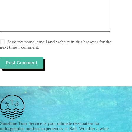
Save my name, email and website in this browser for the
next time I comment.
Post Comment
Sunshine Tour Service is your ultimate destination for
unforgettable outdoor experiences in Bali. We offer a wide