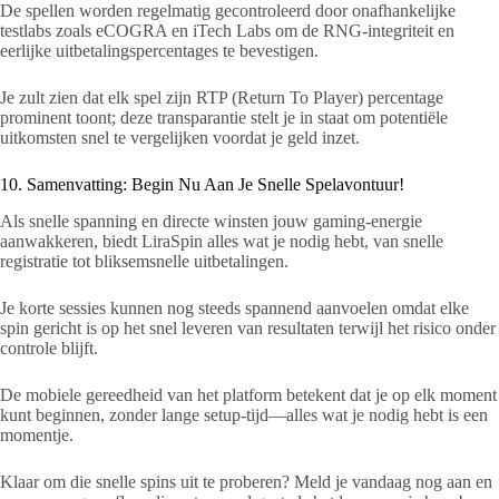
De spellen worden regelmatig gecontroleerd door onafhankelijke
testlabs zoals eCOGRA en iTech Labs om de RNG-integriteit en
eerlijke uitbetalingspercentages te bevestigen.
Je zult zien dat elk spel zijn RTP (Return To Player) percentage
prominent toont; deze transparantie stelt je in staat om potentiële
uitkomsten snel te vergelijken voordat je geld inzet.
10. Samenvatting: Begin Nu Aan Je Snelle Spelavontuur!
Als snelle spanning en directe winsten jouw gaming-energie
aanwakkeren, biedt LiraSpin alles wat je nodig hebt, van snelle
registratie tot bliksemsnelle uitbetalingen.
Je korte sessies kunnen nog steeds spannend aanvoelen omdat elke
spin gericht is op het snel leveren van resultaten terwijl het risico onder
controle blijft.
De mobiele gereedheid van het platform betekent dat je op elk moment
kunt beginnen, zonder lange setup‑tijd—alles wat je nodig hebt is een
momentje.
Klaar om die snelle spins uit te proberen? Meld je vandaag nog aan en