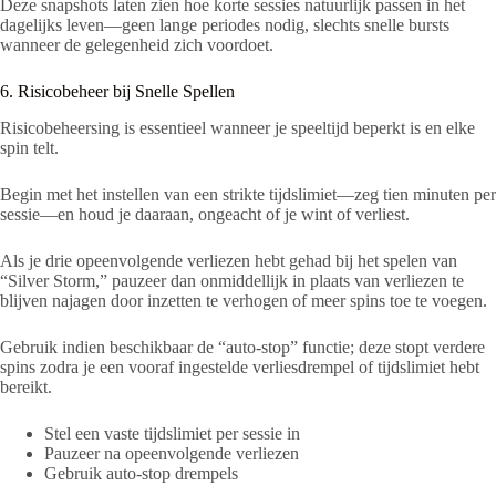
Deze snapshots laten zien hoe korte sessies natuurlijk passen in het
dagelijks leven—geen lange periodes nodig, slechts snelle bursts
wanneer de gelegenheid zich voordoet.
6. Risicobeheer bij Snelle Spellen
Risicobeheersing is essentieel wanneer je speeltijd beperkt is en elke
spin telt.
Begin met het instellen van een strikte tijdslimiet—zeg tien minuten per
sessie—en houd je daaraan, ongeacht of je wint of verliest.
Als je drie opeenvolgende verliezen hebt gehad bij het spelen van
“Silver Storm,” pauzeer dan onmiddellijk in plaats van verliezen te
blijven najagen door inzetten te verhogen of meer spins toe te voegen.
Gebruik indien beschikbaar de “auto‑stop” functie; deze stopt verdere
spins zodra je een vooraf ingestelde verliesdrempel of tijdslimiet hebt
bereikt.
Stel een vaste tijdslimiet per sessie in
Pauzeer na opeenvolgende verliezen
Gebruik auto‑stop drempels