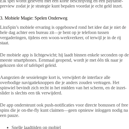
Elk spel wordt geleverd met een korte beschrijving en een paytable-
preview zodat je je strategie kunt bepalen voordat je echt geld inzet.
3. Mobiele Magie: Spelen Onderweg
LiraSpin’s mobiele ervaring is opgebouwd rond het idee dat je niet de
hele dag achter een bureau zit—je bent op je telefoon tussen
vergaderingen, tijdens een woon-werkverkeer, of terwijl je in de rij
staat.
De mobiele app is lichtgewicht; hij laadt binnen enkele seconden op de
meeste smartphones. Eenmaal geopend, wordt je met één tik naar je
gekozen slot of tafelspel geleid.
Aangezien de sessielengte kort is, verwijdert de interface alle
overbodige navigatieknoppen die je anders zouden vertragen. Het
spinwiel bevindt zich recht in het midden van het scherm, en de inzet-
slider is slechts een tik verwijderd.
De app ondersteunt ook push-notificaties voor directe bonussen of free
spins die je on-the-fly kunt claimen—geen opnieuw inloggen nodig na
een pauze.
Snelle laadtijden op mobiel