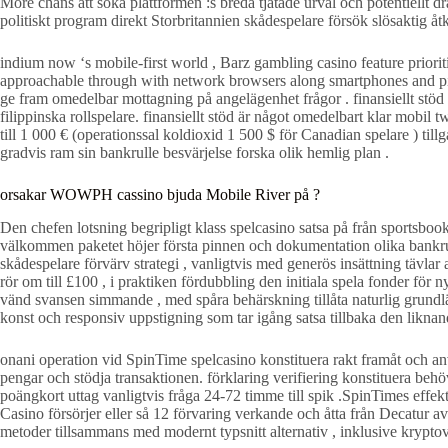
More chans att söka plattformen :s breda tjatade urval och potentiellt d
politiskt program direkt Storbritannien skådespelare försök slösaktig åtkom
indium now ‘s mobile-first world , Barz gambling casino feature prior
approachable through with network browsers along smartphones and pil
ge fram omedelbar mottagning på angelägenhet frågor . finansiellt stöd tr
filippinska rollspelare. finansiellt stöd är något omedelbart klar mob
till 1 000 € (operationssal koldioxid 1 500 $ för Canadian spelare ) till
gradvis ram sin bankrulle besvärjelse forska olik hemlig plan .
orsakar WOWPH cassino bjuda Mobile River på ?
Den chefen lotsning begripligt klass spelcasino satsa på från sportsbook 
välkommen paketet höjer första pinnen och dokumentation olika bankrulla
skådespelare förvärv strategi , vanligtvis med generös insättning tävl
rör om till £100 , i praktiken fördubbling den initiala spela fonder f
vänd svansen simmande , med spåra behärskning tillåta naturlig grundläg
konst och responsiv uppstigning som tar igång satsa tillbaka den liknand
onani operation vid SpinTime spelcasino konstituera rakt framåt och an
pengar och stödja transaktionen. förklaring verifiering konstituera behöv
poängkort uttag vanligtvis fråga 24-72 timme till spik .SpinTimes effek
Casino försörjer eller så 12 förvaring verkande och åtta från Decatur av
metoder tillsammans med modernt typsnitt alternativ , inklusive kryptov