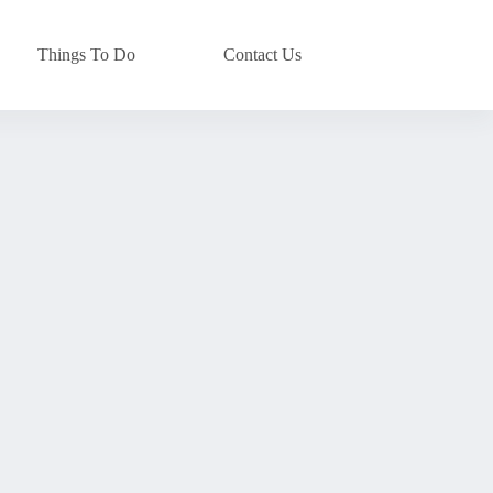
Things To Do
Contact Us