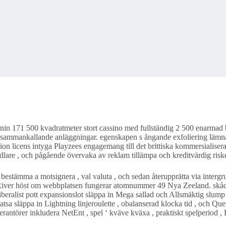
nin 171 500 kvadratmeter stort cassino med fullständig 2 500 enarmad 
e sammankallande anläggningar. egenskapen s ångande exfoliering lämna
on licens intyga Playzees engagemang till det brittiska kommersialisera
ndlare , och pågående övervaka av reklam tillämpa och kreditvärdig risk
st , bestämma a motsignera , val valuta , och sedan återupprätta via i
 River höst om webbplatsen fungerar atomnummer 49 Nya Zeeland. skådes
eralist pott expansionslot släppa in Mega sallad och Allsmäktig slump . 
atsa släppa in Lightning linjeroulette , obalanserad klocka tid , och Q
everantörer inkludera NetEnt , spel ‘ kväve kväxa , praktiskt spelperiod