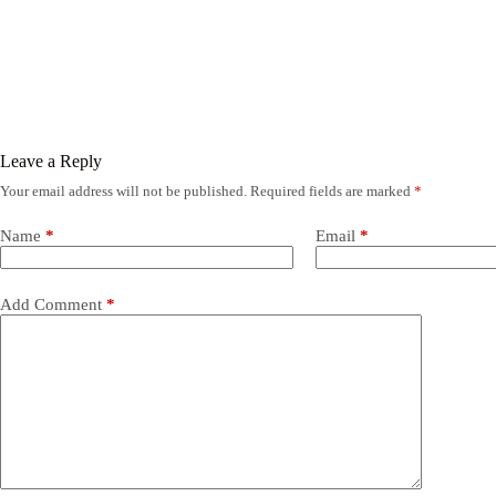
Leave a Reply
Your email address will not be published.
Required fields are marked
*
Name
*
Email
*
Add Comment
*