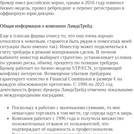
брокер имел российские корни, однако в 2016 году изменил
бизнес-модель, провел ребрендинг и перенес регистрацию в
оффшорную юрисдикцию.
Общая информация о компании ЛамдаТрейд
Еще к плюсам фирмы отнесу то, что они очень хорошо
относятся к новичкам, стараются быть рядом и помогать(в моей
ситуации было именно так). Инвестор может подключиться к
счету трейдера в режиме копирования сделок. В личном
кабинете инвестор выбирает стратегию, устанавливает условия
по уровню риска, объему, проценту по позиции трейдера.
Брокер работает по бизнес-модели STP/ECN, устраняющей
конфликт интересов. Возмещение убытков трейдерам
гарантирует членство в Financial Commission в размере € на
каждую обоснованную претензию. C 1996 по 2025 год
деятельность форекс-брокера ЛамдаТрейд отмечена локальными
и международными наградами.
Поскольку я работаю с маленькими суммами, то мне
невыгодно торговать в том месте, где спреды идут в ширь.
Компания работает с 1996 года и получила множество
положительных отзывов от пользователей, что
подтверждает её надежность и профессионализм.