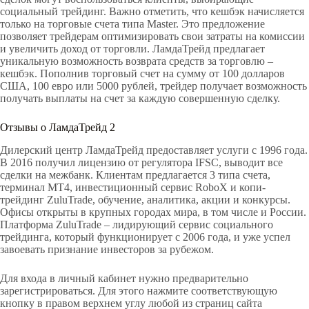
социальный трейдинг. Важно отметить, что кешбэк начисляется
только на торговые счета типа Master. Это предложение
позволяет трейдерам оптимизировать свои затраты на комиссии
и увеличить доход от торговли. ЛамдаТрейд предлагает
уникальную возможность возврата средств за торговлю –
кешбэк. Пополнив торговый счет на сумму от 100 долларов
США, 100 евро или 5000 рублей, трейдер получает возможность
получать выплаты на счет за каждую совершенную сделку.
Отзывы о ЛамдаТрейд 2
Дилерский центр ЛамдаТрейд предоставляет услуги с 1996 года.
В 2016 получил лицензию от регулятора IFSC, выводит все
сделки на межбанк. Клиентам предлагается 3 типа счета,
терминал МТ4, инвестиционный сервис RoboX и копи-
трейдинг ZuluTrade, обучение, аналитика, акции и конкурсы.
Офисы открыты в крупных городах мира, в том числе и России.
Платформа ZuluTrade – лидирующий сервис социального
трейдинга, который функционирует с 2006 года, и уже успел
завоевать признание инвесторов за рубежом.
Для входа в личный кабинет нужно предварительно
зарегистрироваться. Для этого нажмите соответствующую
кнопку в правом верхнем углу любой из страниц сайта