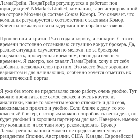
ЛамдаТрейд. ЛамдаТрейд регулируется и работает под
юрисдикцией NMarkets Limited, компании, зарегистрированной
на острове Мохели (в составе Союза Комор). Это означает, что
компания регулируется в соответствии с законами Комор.
Клиенты не жалуются на задержки при обработке заявок.
Прошли они и кризис 15-го года и корону, и санкции. С этого
времени постоянно отслеживаю ситуацию вокруг брокера. Да,
разные ситуации случаются по мелочи, но за брокером
надежность, проверенная временем, очень длительным
временем. Я смотрю, все хвалят ЛамдаТрейд, хочу и от себя
добавить несколько слов про них. Это место будет хорошим
вариантом и для начинающих, особенно хочется отметить их
аналитический портал.
Я уже без этого не представляю свою работу, очень удобно. Тут
можно прочитать, все самое свежее и очень крутое из
аналитики, какие то моменты можно отложить и для себя,
максимально приятно и удобно. Если ближе к делу, то это
классный брокер, с которым можно попробовать вести дела, он
будет удобный и хорошим партнером для вас. Наверное, именно
эту компанию, я все таки могу рекомендовать. Брокер
ЛамдаТрейд на данный момент не предоставляет услуги
резидентам Японии, Австралии, США, Канады, Европейской