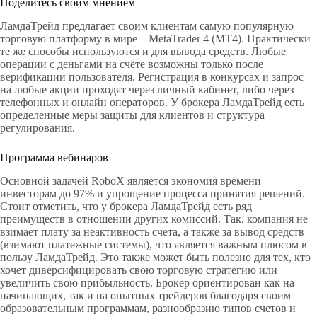
Поделитесь своим мнением
ЛамдаТрейд предлагает своим клиентам самую популярную
торговую платформу в мире – MetaTrader 4 (MT4). Практически
те же способы используются и для вывода средств. Любые
операции с деньгами на счёте возможны только после
верификации пользователя. Регистрация в конкурсах и запрос
на любые акции проходят через личный кабинет, либо через
телефонных и онлайн операторов. У брокера ЛамдаТрейд есть
определенные меры защиты для клиентов и структура
регулирования.
Программа вебинаров
Основной задачей RoboX является экономия времени
инвесторам до 97% и упрощение процесса принятия решений.
Стоит отметить, что у брокера ЛамдаТрейд есть ряд
преимуществ в отношении других комиссий. Так, компания не
взимает плату за неактивность счета, а также за вывод средств
(взимают платежные системы), что является важным плюсом в
пользу ЛамдаТрейд. Это также может быть полезно для тех, кто
хочет диверсифицировать свою торговую стратегию или
увеличить свою прибыльность. Брокер ориентирован как на
начинающих, так и на опытных трейдеров благодаря своим
образовательным программам, разнообразию типов счетов и