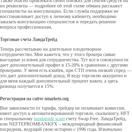
Также опасно привлекать своих близких для снятия средств на
их реквизиты — подробнее об этой схеме обмана расскажут
специалисты на консультации. Если служба поддержки не
восстанавливает доступ к личному кабинету, необходимо
заказать консультацию специалистов и передать решение
вопроса профессионалам.
Торговые счета ЛамдаТрейд
Теперь рассчитываю на длительное плодотворное
сотрудничество. Мне кажется, что у этого брокера самые
выгодные условия для сотрудничества. Тут все в совокупности
дает дополнительный профит в 15-20% в сравнении с другими
брокерами. У меня есть кэшбек, при СТП очень низкий спред —
это дает дополнительный доход. Я веду торговлю аккуратно и
для меня каждый дополнительный процент важен, а здесь
разница получается в 15%.
Регистрация на сайте nmarkets.org
Вне зависимости от тарифа, трейдер не оплачивает комиссии,
имеет доступ к автоматизированной торговле, скальпингу, HFT
и специальному
lamdatrade scam
счету Swap Free. ЛамдаТрейд,
или NEFTEPROMBANKFX – международный финансовый
посредник, ведущий свою историю с 1996 года. Изначально