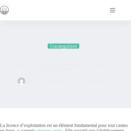
Skip
to
content
Uncategorized
L’importance des licences pour la légalité et la sécurité
d’Olympe Casino
dekdi
January 30, 2026
Uncategorized
La licence d’exploitation est un élément fondamental pour tout casino
en ligne, y compris
olympe casino
. Elle garantit que l’établissement