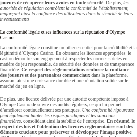
joueurs de récupérer leurs avoirs en toute sécurité
. De plus,
les
autorités de régulation contrôlent la conformité de l’établissement,
renforçant ainsi la confiance des utilisateurs dans la sécurité de leurs
investissements
.
La conformité légale et ses influences sur la réputation d’Olympe
Casino
La conformité légale constitue un pilier essentiel pour la crédibilité et la
légitimité d’Olympe Casino. En obtenant les licences appropriées, le
casino démontre son engagement à respecter les normes strictes en
matière de jeu responsable, de sécurité des données et de transparence
financière.
Ce respect des réglementations renforce la confiance
des joueurs et des partenaires commerciaux
dans la plateforme,
assurant ainsi une croissance durable et une réputation solide sur le
marché du jeu en ligne.
De plus, une licence délivrée par une autorité compétente impose à
Olympe Casino de suivre des audits réguliers, ce qui lui permet
d’améliorer continuellement ses pratiques.
Une conformité rigoureuse
peut également limiter les risques juridiques et les sanctions
financières
, consolidant ainsi la stabilité de l’entreprise.
En résumé, le
respect des lois et l’obtention des licences réglementaires sont des
éléments cruciaux pour préserver et développer l’image positive