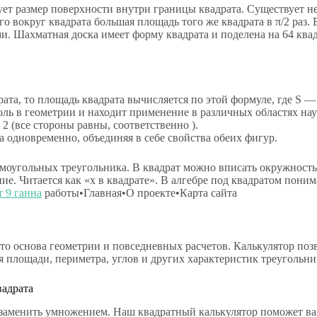
ует размер поверхности внутри границы квадрата. Существует н
о вокруг квадрата большая площадь того же квадрата в π/2 раз.
 Шахматная доска имеет форму квадрата и поделена на 64 квадр
рата, то площадь квадрата вычисляется по этой формуле, где S 
оль в геометрии и находит применение в различных областях нау
2 (все стороны равны, соответственно ).
 одновременно, объединяя в себе свойства обеих фигур.
моугольных треугольника. В квадрат можно вписать окружность. 
ие. Читается как «x в квадрате». В алгебре под квадратом пони
т 9 ганна
работы•Главная•О проекте•Карта сайта
это основа геометрии и повседневных расчетов. Калькулятор по
я площади, периметра, углов и других характеристик треуголь
вадрата
о заменить умножением. Наш квадратный калькулятор поможет в