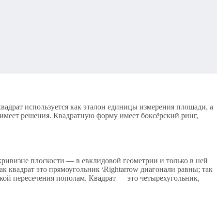
вадрат используется как эталон единицы измерения площади, а
 имеет решения. Квадратную форму имеет боксёрский ринг,
ривизне плоскости — в евклидовой геометрии и только в ней
к квадрат это прямоугольник \Rightarrow диагонали равны; так
кой пересечения пополам. Квадрат — это четырехугольник,