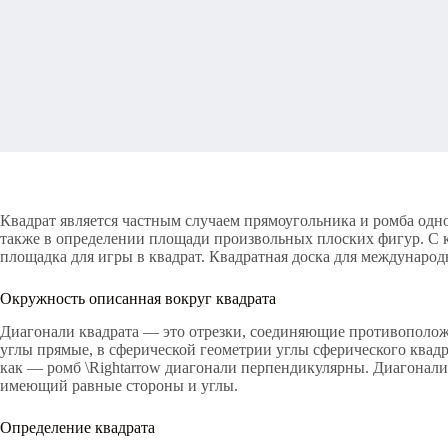
Квадрат является частным случаем прямоугольника и ромба одно
также в определении площади произвольных плоских фигур. С кв
площадка для игры в квадрат. Квадратная доска для международ
Окружность описанная вокруг квадрата
Диагонали квадрата — это отрезки, соединяющие противополож
углы прямые, в сферической геометрии углы сферического квадр
как — ромб \Rightarrow диагонали перпендикулярны. Диагонали
имеющий равные стороны и углы.
Определение квадрата