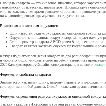
Площадь квадрата — это числовое значение, которое характериз
зависимости от известных параметров. Площадь круга описанног
многоугольник с четырьмя равными сторонами и равными углами.
на 4 равнобедренных прямоугольных треугольника.
Вписанная и описанная окружности
Если известен радиус окружности, описанной вокруг квад
Окружность, описанная вокруг квадрата, играет важную р
Если периметр квадрата ABCD равен 8, одна его сторона – 
Квадрат является частным случаем прямоугольника и ромба
Каждая из диагоналей делит квадрат на два равнобедренных пря
нужно это число умножить само на себя и вычислить произведен
2025Калькуляторов.руОнлайн-калькуляторы для жизни и
квадра
Формулы и свойства квадратов
Знание того, как найти длину, ширину, периметр и площадь, — 
со сторонами любой длины. Онлайн калькулятор для вычислени
Формулы определения радиуса окружности описанной вокруг к
Так как у квадрата 4 стороны и все они равны, сложение можн