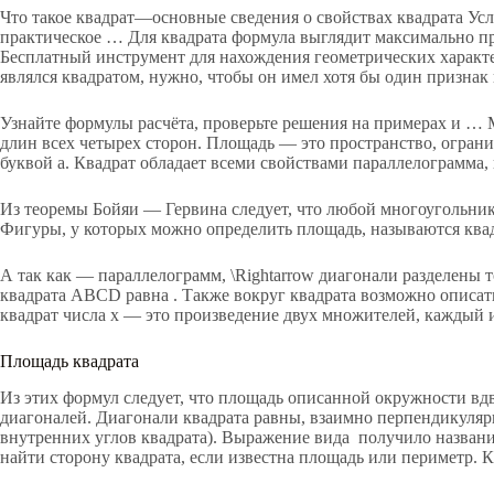
Что такое квадрат—основные сведения о свойствах квадрата Усл
практическое … Для квадрата формула выглядит максимально про
Бесплатный инструмент для нахождения геометрических характ
являлся квадратом, нужно, чтобы он имел хотя бы один признак
Узнайте формулы расчёта, проверьте решения на примерах и … 
длин всех четырех сторон. Площадь — это пространство, огран
буквой a. Квадрат обладает всеми свойствами параллелограмма,
Из теоремы Бойяи — Гервина следует, что любой многоугольник ра
Фигуры, у которых можно определить площадь, называются ква
А так как — параллелограмм, \Rightarrow диагонали разделены
квадрата ABCD равна . Также вокруг квадрата возможно описать
квадрат числа x — это произведение двух множителей, каждый и
Площадь квадрата
Из этих формул следует, что площадь описанной окружности вд
диагоналей. Диагонали квадрата равны, взаимно перпендикулярн
внутренних углов квадрата). Выражение вида получило название
найти сторону квадрата, если известна площадь или периметр. 