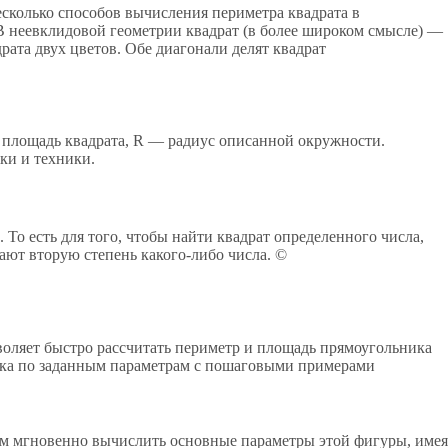
есколько способов вычисления периметра квадрата в
 В неевклидовой геометрии квадрат (в более широком смысле) —
ата двух цветов. Обе диагонали делят квадрат
— площадь квадрата, R — радиус описанной окружности.
ки и техники.
То есть для того, чтобы найти квадрат определенного числа,
мают вторую степень какого-либо числа. ©
зволяет быстро рассчитать периметр и площадь прямоугольника
ника по заданным параметрам с пошаговыми примерами
ам мгновенно вычислить основные параметры этой фигуры, имея