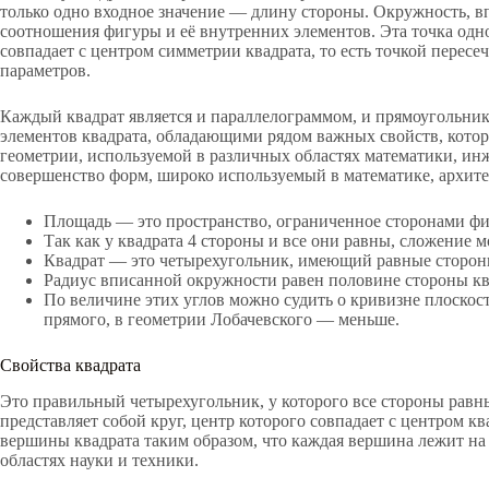
только одно входное значение — длину стороны. Окружность, в
соотношения фигуры и её внутренних элементов. Эта точка одн
совпадает с центром симметрии квадрата, то есть точкой перес
параметров.
Каждый квадрат является и параллелограммом, и прямоугольник
элементов квадрата, обладающими рядом важных свойств, котор
геометрии, используемой в различных областях математики, ин
совершенство форм, широко используемый в математике, архите
Площадь — это пространство, ограниченное сторонами ф
Так как у квадрата 4 стороны и все они равны, сложение
Квадрат — это четырехугольник, имеющий равные сторон
Радиус вписанной окружности равен половине стороны кв
По величине этих углов можно судить о кривизне плоскос
прямого, в геометрии Лобачевского — меньше.
Свойства квадрата
Это правильный четырехугольник, у которого все стороны равны,
представляет собой круг, центр которого совпадает с центром к
вершины квадрата таким образом, что каждая вершина лежит на 
областях науки и техники.