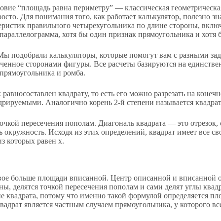
овие “площадь равна периметру” — классическая геометрическая
сто. Для понимания того, как работает калькулятор, полезно з
еристик правильного четырехугольника по длине стороны, вкл
 параллелограмма, хотя бы один признак прямоугольника и хотя 
Мы подобрали калькуляторы, которые помогут вам с разными зад
иченное сторонами фигуры. Все расчеты базируются на единств
 прямоугольника и ромба.
вносоставлен квадрату, то есть его можно разрезать на конечное
дрируемыми. Аналогично корень 2-й степени называется квадра
 точкой пересечения пополам. Диагональ квадрата — это отрез
 окружность. Исходя из этих определений, квадрат имеет все св
з которых равен x.
вое больше площади вписанной. Центр описанной и вписанной ок
ы, делятся точкой пересечения пополам и сами делят углы квад
 квадрата, потому что именно такой формулой определяется пло
Квадрат является частным случаем прямоугольника, у которого в