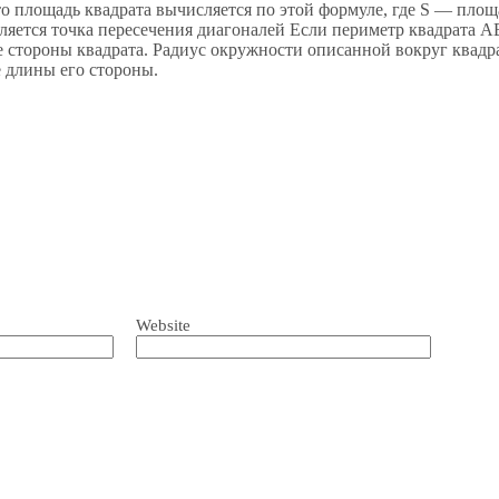
то площадь квадрата вычисляется по этой формуле, где S — пло
ляется точка пересечения диагоналей Если периметр квадрата AB
е стороны квадрата. Радиус окружности описанной вокруг квадр
 длины его стороны.
Website