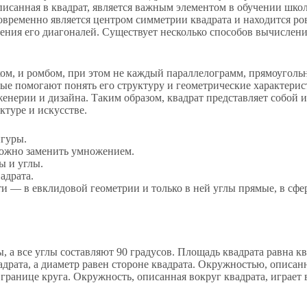
писанная в квадрат, является важным элементом в обучении шк
овременно является центром симметрии квадрата и находится р
ечения его диагоналей. Существует несколько способов вычислен
ом, и ромбом, при этом не каждый параллелограмм, прямоуголь
ые помогают понять его структуру и геометрические характерис
женерии и дизайна. Таким образом, квадрат представляет собой
ктуре и искусстве.
игуры.
 можно заменить умножением.
ы и углы.
адрата.
ти — в евклидовой геометрии и только в ней углы прямые, в сфе
 а все углы составляют 90 градусов. Площадь квадрата равна кв
вадрата, а диаметр равен стороне квадрата. Окружностью, описан
границе круга. Окружность, описанная вокруг квадрата, играет