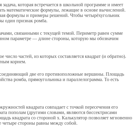
 задача, которая встречается в школьной программе и имеет
нать математические формулы, лежащие в основе вычислений.
ючая формулы и примеры решений. Чтобы четырёхугольник
бы один признак ромба.
ачами, связанными с текущей темой. Периметр равен сумме
енном параметре — длине стороны, которую мы обозначим
 число частей, из которых составляется квадрат (и обратно).
тным корнем.
ок, соединяющий две его противоположные вершины. Площадь
ойства ромба, прямоугольника и параллелограмма. То есть
ружностей квадрата совпадает с точкой пересечения его
рата пополам (другими словами, являются биссектрисами
щадь квадрата со стороной x. Калькулятор позволяет мгновенно
се четыре стороны равны между собой.