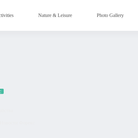
ivities
Nature & Leisure
Photo Gallery
с
ойства
Новости Форекс