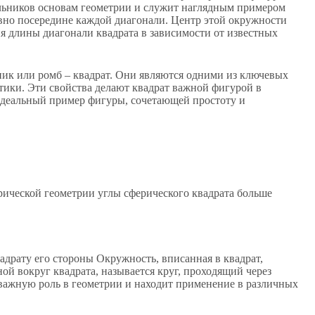
ольников основам геометрии и служит наглядным примером
овно посередине каждой диагонали. Центр этой окружности
ия длины диагонали квадрата в зависимости от известных
ник или ромб – квадрат. Они являются одними из ключевых
тики. Эти свойства делают квадрат важной фигурой в
 идеальный пример фигуры, сочетающей простоту и
рической геометрии углы сферического квадрата больше
адрату его стороны Окружность, вписанная в квадрат,
ной вокруг квадрата, называется круг, проходящий через
 важную роль в геометрии и находит применение в различных