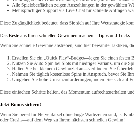
Alle Spieloberflächen zeigen Auszahlungen in der gewählten Wä
Mehrsprachiger Support via Live‑Chat für schnelle Anfragen wä
Diese Zugänglichkeit bedeutet, dass Sie sich auf Ihre Wettstrategie ko
Das Beste aus Ihren schnellen Gewinnen machen – Tipps und Tricks
Wenn Sie schnelle Gewinne anstreben, sind hier bewährte Taktiken, d
Erstellen Sie ein „Quick Play“-Budget—legen Sie einen festen Be
Nutzen Sie Auto‑Spin bei Slots mit niedriger Varianz, um die Sp
Halten Sie bei kleinem Gewinnziel an—verhindern Sie Überdeh
Nehmen Sie täglich kostenlose Spins in Anspruch, bevor Sie Ihre
Umgehen Sie hohe Umsatzanforderungen, indem Sie sich auf Fre
Diese einfachen Schritte helfen, das Momentum aufrechtzuerhalten und 
Jetzt Bonus sichern!
Wenn Sie bereit für Nervenkitzel ohne lange Wartezeiten sind, ist Ki
oder Crashs—auf dem Weg zu Ihrem nächsten schnellen Gewinn!