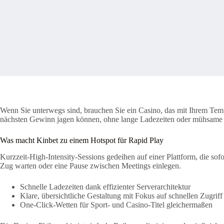
Wenn Sie unterwegs sind, brauchen Sie ein Casino, das mit Ihrem Tempo
nächsten Gewinn jagen können, ohne lange Ladezeiten oder mühsame 
Was macht Kinbet zu einem Hotspot für Rapid Play
Kurzzeit‑High‑Intensity-Sessions gedeihen auf einer Plattform, die sofo
Zug warten oder eine Pause zwischen Meetings einlegen.
Schnelle Ladezeiten dank effizienter Serverarchitektur
Klare, übersichtliche Gestaltung mit Fokus auf schnellen Zugriff
One‑Click‑Wetten für Sport- und Casino‑Titel gleichermaßen