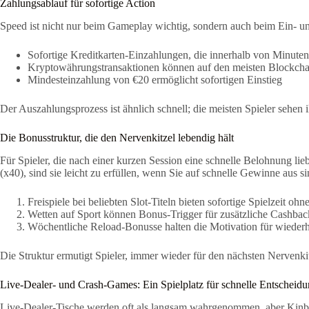
Zahlungsablauf für sofortige Action
Speed ist nicht nur beim Gameplay wichtig, sondern auch beim Ein- 
Sofortige Kreditkarten‑Einzahlungen, die innerhalb von Minuten
Kryptowährungstransaktionen können auf den meisten Blockchai
Mindesteinzahlung von €20 ermöglicht sofortigen Einstieg
Der Auszahlungsprozess ist ähnlich schnell; die meisten Spieler sehen
Die Bonusstruktur, die den Nervenkitzel lebendig hält
Für Spieler, die nach einer kurzen Session eine schnelle Belohnung l
(x40), sind sie leicht zu erfüllen, wenn Sie auf schnelle Gewinne aus si
Freispiele bei beliebten Slot‑Titeln bieten sofortige Spielzeit oh
Wetten auf Sport können Bonus‑Trigger für zusätzliche Cashbac
Wöchentliche Reload‑Bonusse halten die Motivation für wieder
Die Struktur ermutigt Spieler, immer wieder für den nächsten Nervenk
Live‑Dealer‑ und Crash‑Games: Ein Spielplatz für schnelle Entscheid
Live‑Dealer‑Tische werden oft als langsam wahrgenommen, aber Kinbet