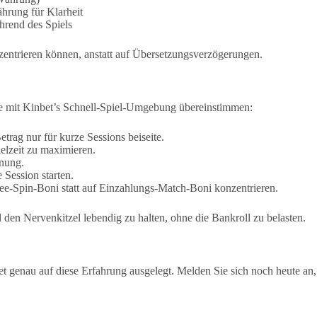
hrung für Klarheit
hrend des Spiels
nzentrieren können, anstatt auf Übersetzungsverzögerungen.
ie mit Kinbet’s Schnell‑Spiel‑Umgebung übereinstimmen:
trag nur für kurze Sessions beiseite.
ielzeit zu maximieren.
nung.
 Session starten.
e‑Spin‑Boni statt auf Einzahlungs‑Match‑Boni konzentrieren.
den Nervenkitzel lebendig zu halten, ohne die Bankroll zu belasten.
nbet genau auf diese Erfahrung ausgelegt. Melden Sie sich noch heute