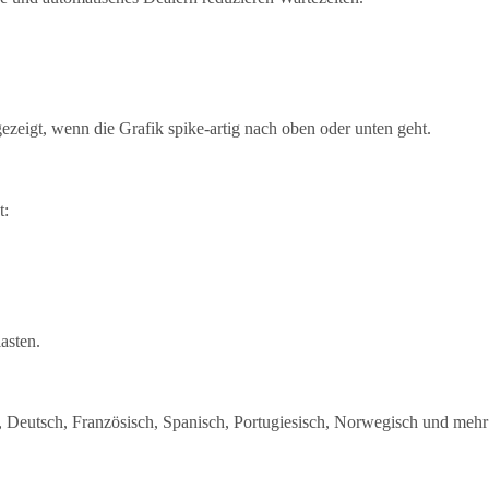
ezeigt, wenn die Grafik spike‑artig nach oben oder unten geht.
t:
asten.
h, Deutsch, Französisch, Spanisch, Portugiesisch, Norwegisch und mehr