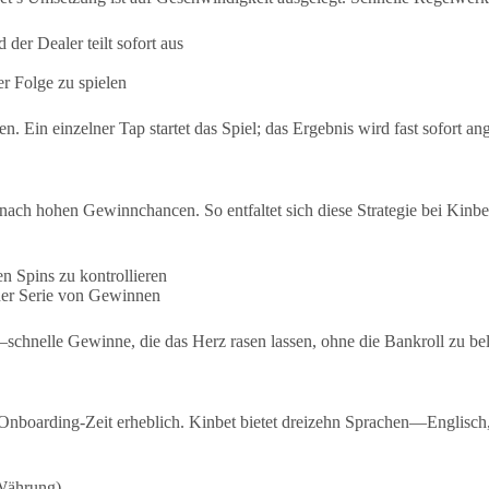
er Dealer teilt sofort aus
r Folge zu spielen
Ein einzelner Tap startet das Spiel; das Ergebnis wird fast sofort ang
r nach hohen Gewinnchancen. So entfaltet sich diese Strategie bei Kinbe
n Spins zu kontrollieren
ner Serie von Gewinnen
—schnelle Gewinne, die das Herz rasen lassen, ohne die Bankroll zu bel
ie Onboarding‑Zeit erheblich. Kinbet bietet dreizehn Sprachen—Englisc
 Währung)