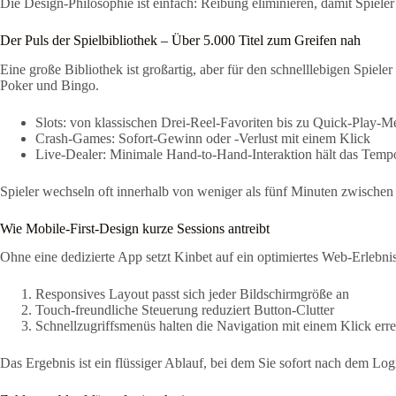
Die Design-Philosophie ist einfach: Reibung eliminieren, damit Spiel
Der Puls der Spielbibliothek – Über 5.000 Titel zum Greifen nah
Eine große Bibliothek ist großartig, aber für den schnelllebigen Spiele
Poker und Bingo.
Slots: von klassischen Drei‑Reel‑Favoriten bis zu Quick‑Play‑Me
Crash‑Games: Sofort‑Gewinn oder -Verlust mit einem Klick
Live‑Dealer: Minimale Hand‑to‑Hand‑Interaktion hält das Temp
Spieler wechseln oft innerhalb von weniger als fünf Minuten zwische
Wie Mobile-First-Design kurze Sessions antreibt
Ohne eine dedizierte App setzt Kinbet auf ein optimiertes Web-Erlebni
Responsives Layout passt sich jeder Bildschirmgröße an
Touch‑freundliche Steuerung reduziert Button‑Clutter
Schnellzugriffsmenüs halten die Navigation mit einem Klick err
Das Ergebnis ist ein flüssiger Ablauf, bei dem Sie sofort nach dem L