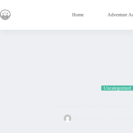
Skip
to
content
Home
Adventure Act
Uncategorized
Kinbet Casino: Schnelle Gewinne und sch
System Account
June 11, 20