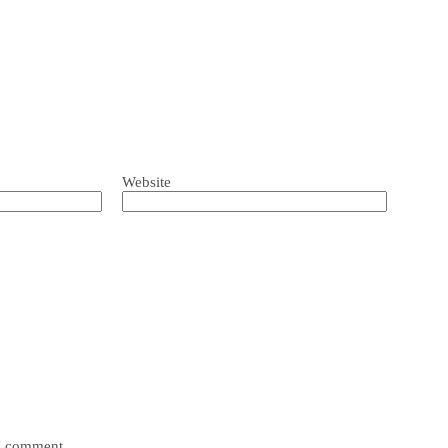
Website
 I comment.