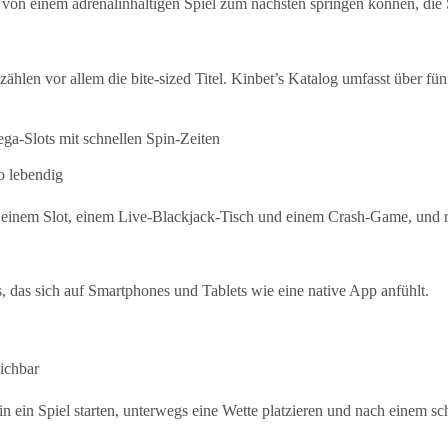
er von einem adrenalinhaltigen Spiel zum nächsten springen können, di
r zählen vor allem die bite‑sized Titel. Kinbet’s Katalog umfasst über f
ga‑Slots mit schnellen Spin‑Zeiten
o lebendig
n einem Slot, einem Live‑Blackjack‑Tisch und einem Crash‑Game, und r
s, das sich auf Smartphones und Tablets wie eine native App anfühlt.
eichbar
ogin ein Spiel starten, unterwegs eine Wette platzieren und nach eine