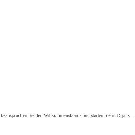
 an, beanspruchen Sie den Willkommensbonus und starten Sie mit Spins—