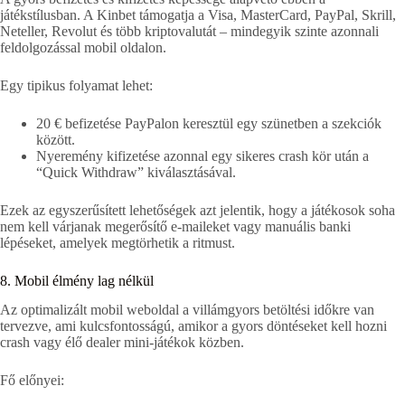
játékstílusban. A Kinbet támogatja a Visa, MasterCard, PayPal, Skrill,
Neteller, Revolut és több kriptovalutát – mindegyik szinte azonnali
feldolgozással mobil oldalon.
Egy tipikus folyamat lehet:
20 € befizetése PayPalon keresztül egy szünetben a szekciók
között.
Nyeremény kifizetése azonnal egy sikeres crash kör után a
“Quick Withdraw” kiválasztásával.
Ezek az egyszerűsített lehetőségek azt jelentik, hogy a játékosok soha
nem kell várjanak megerősítő e-maileket vagy manuális banki
lépéseket, amelyek megtörhetik a ritmust.
8. Mobil élmény lag nélkül
Az optimalizált mobil weboldal a villámgyors betöltési időkre van
tervezve, ami kulcsfontosságú, amikor a gyors döntéseket kell hozni
crash vagy élő dealer mini-játékok közben.
Fő előnyei: