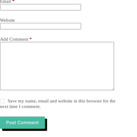
Email
*
Website
Add Comment
*
Save my name, email and website in this browser for the
next time I comment.
Post Comment