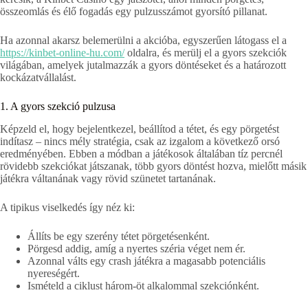
összeomlás és élő fogadás egy pulzusszámot gyorsító pillanat.
Ha azonnal akarsz belemerülni a akcióba, egyszerűen látogass el a
https://kinbet-online-hu.com/
oldalra, és merülj el a gyors szekciók
világában, amelyek jutalmazzák a gyors döntéseket és a határozott
kockázatvállalást.
1. A gyors szekció pulzusa
Képzeld el, hogy bejelentkezel, beállítod a tétet, és egy pörgetést
indítasz – nincs mély stratégia, csak az izgalom a következő orsó
eredményében. Ebben a módban a játékosok általában tíz percnél
rövidebb szekciókat játszanak, több gyors döntést hozva, mielőtt másik
játékra váltanának vagy rövid szünetet tartanának.
A tipikus viselkedés így néz ki:
Állíts be egy szerény tétet pörgetésenként.
Pörgesd addig, amíg a nyertes széria véget nem ér.
Azonnal válts egy crash játékra a magasabb potenciális
nyereségért.
Ismételd a ciklust három-öt alkalommal szekciónként.