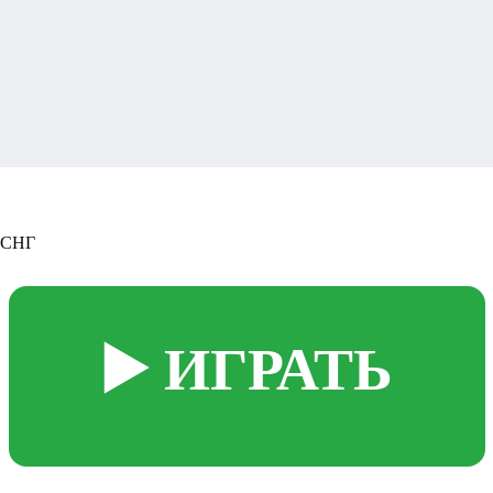
 СНГ
▶️ ИГРАТЬ