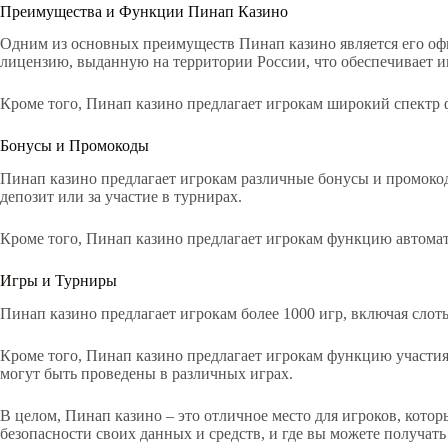
Преимущества и Функции Пинап Казино
Одним из основных преимуществ Пинап казино является его офиц
лицензию, выданную на территории России, что обеспечивает и
Кроме того, Пинап казино предлагает игрокам широкий спектр 
Бонусы и Промокоды
Пинап казино предлагает игрокам различные бонусы и промокод
депозит или за участие в турнирах.
Кроме того, Пинап казино предлагает игрокам функцию автомати
Игры и Турниры
Пинап казино предлагает игрокам более 1000 игр, включая слоты
Кроме того, Пинап казино предлагает игрокам функцию участия
могут быть проведены в различных играх.
В целом, Пинап казино – это отличное место для игроков, кот
безопасности своих данных и средств, и где вы можете получат