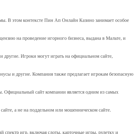
мы. В этом контексте Пин Ап Онлайн Казино занимает особое
цензию на проведение игорного бизнеса, выдана в Мальте, и
и другие. Игроки могут играть на официальном сайте,
нусы и другие. Компания также предлагает игрокам безопасную
ы. Официальный сайт компании является одним из самых
сайте, а не на поддельном или мошенническом сайте.
 спектр игр, включая слоты, карточные игры, рулетку и