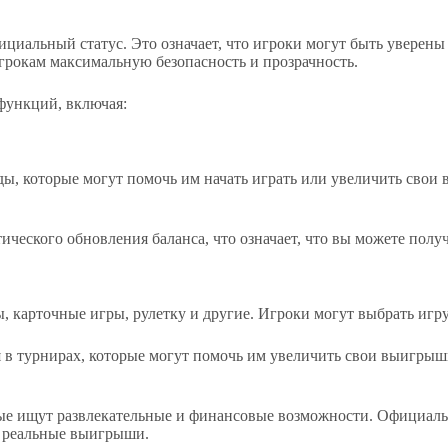
иальный статус. Это означает, что игроки могут быть уверены 
грокам максимальную безопасность и прозрачность.
функций, включая:
ы, которые могут помочь им начать играть или увеличить свои 
ческого обновления баланса, что означает, что вы можете полу
, карточные игры, рулетку и другие. Игроки могут выбрать игру,
 в турнирах, которые могут помочь им увеличить свои выигрыш
орые ищут развлекательные и финансовые возможности. Официал
ь реальные выигрыши.