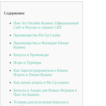
Содержимое
Пин Ап Онлайн Казино: Официальный
Сайт в России и странах СНГ
Преимущества Pin Up Casino
Преимущества и Функции Пинап
Казино
Бонусы и Промокоды
Игры и Турниры
Как Зарегистрироваться и Начать
Играть в Пинап Казино
Как начать играть в Pin Up казино
Бонусы и Акции для Новых Игроков в
Пин Ап Казино
Условия для получения бонусов и