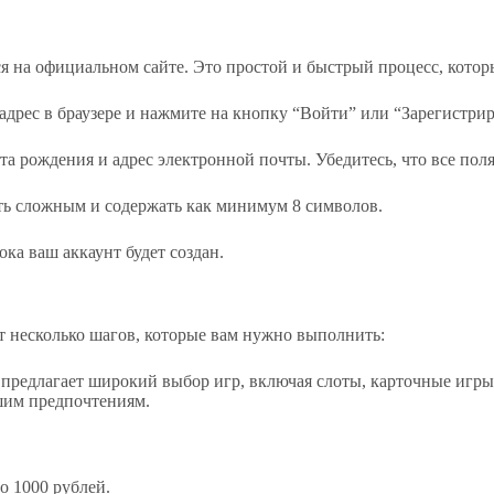
ся на официальном сайте. Это простой и быстрый процесс, котор
адрес в браузере и нажмите на кнопку “Войти” или “Зарегистрир
та рождения и адрес электронной почты. Убедитесь, что все пол
ыть сложным и содержать как минимум 8 символов.
ка ваш аккаунт будет создан.
от несколько шагов, которые вам нужно выполнить:
о предлагает широкий выбор игр, включая слоты, карточные игры 
ашим предпочтениям.
о 1000 рублей.