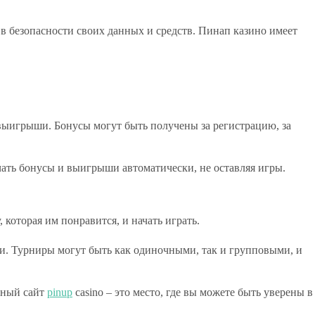
в безопасности своих данных и средств. Пинап казино имеет
выигрыши. Бонусы могут быть получены за регистрацию, за
чать бонусы и выигрыши автоматически, не оставляя игры.
 которая им понравится, и начать играть.
и. Турниры могут быть как одиночными, так и групповыми, и
ьный сайт
pinup
casino – это место, где вы можете быть уверены в