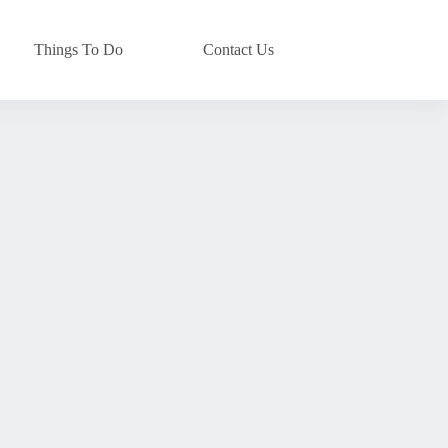
Things To Do
Contact Us