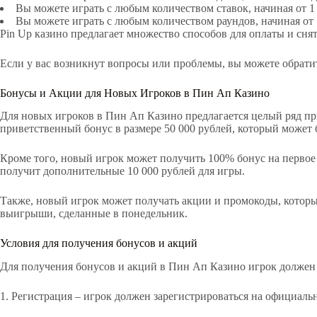
Вы можете играть с любым количеством ставок, начиная от 1 
Вы можете играть с любым количеством раундов, начиная от 
Pin Up казино предлагает множество способов для оплаты и снятия 
Если у вас возникнут вопросы или проблемы, вы можете обратит
Бонусы и Акции для Новых Игроков в Пин Ап Казино
Для новых игроков в Пин Ап Казино предлагается целый ряд пр
приветственный бонус в размере 50 000 рублей, который может
Кроме того, новый игрок может получить 100% бонус на первое де
получит дополнительные 10 000 рублей для игры.
Также, новый игрок может получать акции и промокоды, котор
выигрыши, сделанные в понедельник.
Условия для получения бонусов и акций
Для получения бонусов и акций в Пин Ап Казино игрок должен
1. Регистрация – игрок должен зарегистрироваться на официаль