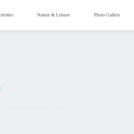
ivities
Nature & Leisure
Photo Gallery
m Free Spins Tsars Online Casino
Uncategorized