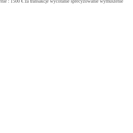
ślenie : 1500 € za transakcje wycofanie sprecyzowanie wymuszenie