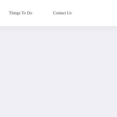
Things To Do
Contact Us