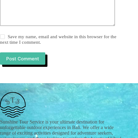
Save my name, email and website in this browser for the
next time I comment.
Post Comment
Sunshine Tour Service is your ultimate destination for
unforgettable outdoor experiences in Bali. We offer a wide
range of exciting activities designed for adventure seekers,