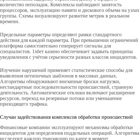
количество неполадок. Комплексы наблюдают занятость
процессоров, эксплуатацию памяти и дискового объема на узлах
группы. Схемы визуализируют развитие метрик в реальном
времени.
Предельные параметры определяют рамки стандартного
действия для каждой параметра. При превышении ограничений
платформа самостоятельно генерирует сигналы для
специалистов. 1хбет казино обеспечивает задавать принципы
уведомления с учётом серьезности разных классов инцидентов.
Изучение нарушений применяет статистические способы для
выявления нетипичных шаблонов в массивах данных.
Алгоритмы обнаруживают внезапные броски нагрузки,
нестандартные последовательности происшествий, странную
деятельность. Автоматические отклики включают расширение
ресурсов, переход на резервные потоки или уменьшение
приходящего трафика.
Случаи задействования комплексов обработки происшествий
Финансовые компании эксплуатируют механизмы обработки
инцидентов для определения поддельных операций. Алгоритмы
исследуют каждую транзакцию по карте в момент