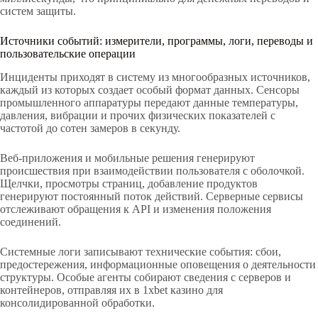
систем защиты.
Источники событий: измерители, программы, логи, переводы и
пользовательские операции
Инциденты приходят в систему из многообразных источников,
каждый из которых создает особый формат данных. Сенсоры
промышленного аппаратуры передают данные температуры,
давления, вибрации и прочих физических показателей с
частотой до сотен замеров в секунду.
Веб-приложения и мобильные решения генерируют
происшествия при взаимодействии пользователя с оболочкой.
Щелчки, просмотры страниц, добавление продуктов
генерируют постоянный поток действий. Серверные сервисы
отслеживают обращения к API и изменения положения
соединений.
Системные логи записывают технические события: сбои,
предостережения, информационные оповещения о деятельности
структуры. Особые агенты собирают сведения с серверов и
контейнеров, отправляя их в 1xbet казино для
консолидированной обработки.