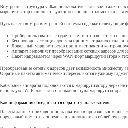
Внутренняя структура vulkan пользователя связывает гаджеты 
маршрутизатор исполняет функцию основного элемента для все
Путь пакета внутри внутренней системы содержит следующие ф
Прибор пользователя создает пакет и отправляет его на ш
Беспроводная станция доступа принимает радиосигнал и п
Локальный маршрутизатор принимает пакет и контролирует
Аппарат выполняет преобразование сетевых адресов для з
Пакет направляется через WAN-порт маршрутизатора к тех
Преобразование сетевых адресов дает возможность множеству г
Обратные пакеты автоматически пересылаются нужному гаджету
Кабельные аппараты подключаются к маршрутизатору через инт
используют Wi-Fi для связи с точкой доступа маршрутизатора.
Как информация объединяются обратно у пользователя
Пакеты данных приходят к пользователю в произвольном послед
порядковый номер для определения положения в общей очередн