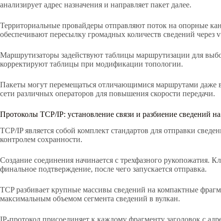
анализирует адрес назначения и направляет пакет далее.
Территориальные провайдеры отправляют поток на опорные ка
обеспечивают пересылку громадных количеств сведений через v
Маршрутизаторы задействуют таблицы маршрутизации для выбо
корректируют таблицы при модификации топологии.
Пакеты могут перемещаться отличающимися маршрутами даже в 
сети различных операторов для повышения скорости передачи.
Протоколы TCP/IP: установление связи и разбиение сведений на
TCP/IP является собой комплект стандартов для отправки сведе
контролем сохранности.
Создание соединения начинается с трехфазного рукопожатия. Кл
финальное подтверждение, после чего запускается отправка.
TCP разбивает крупные массивы сведений на компактные фрагм
максимальным объемом сегмента сведений в вулкан.
IP-протокол присоединяет к каждому фрагменту заголовок с адр