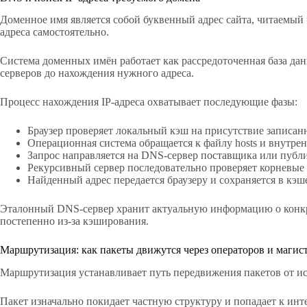
Доменное имя является собой буквенный адрес сайта, читаемый
адреса самостоятельно.
Система доменных имён работает как рассредоточенная база да
серверов до нахождения нужного адреса.
Процесс нахождения IP-адреса охватывает последующие фазы:
Браузер проверяет локальный кэш на присутствие записанн
Операционная система обращается к файлу hosts и внутре
Запрос направляется на DNS-сервер поставщика или пуб
Рекурсивный сервер последовательно проверяет корневые 
Найденный адрес передается браузеру и сохраняется в кэш
Эталонный DNS-сервер хранит актуальную информацию о конкре
постепенно из-за кэширования.
Маршрутизация: как пакеты движутся через операторов и магис
Маршрутизация устанавливает путь передвижения пакетов от ис
Пакет изначально покидает частную структуру и попадает к ин