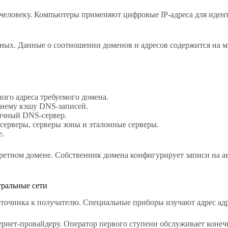
 человеку. Компьютеры применяют цифровые IP-адреса для иден
нных. Данные о соотношении доменов и адресов содержится на м
ого адреса требуемого домена.
ннему кэшу DNS-записей.
личный DNS-сервер.
серверы, серверы зоны и эталонные серверы.
е.
тном домене. Собственник домена конфигурирует записи на авт
тральные сети
точника к получателю. Специальные приборы изучают адрес адр
тернет-провайдеру. Оператор первого ступени обслуживает коне