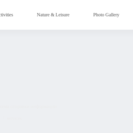
ivities
Nature & Leisure
Photo Gallery
 схема отправки информации
6
services