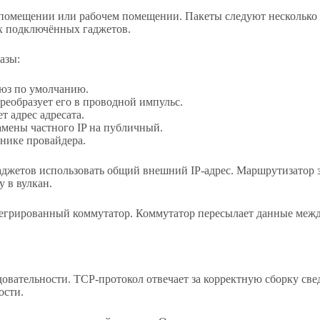
в помещении или рабочем помещении. Пакеты следуют несколько
х подключённых гаджетов.
азы:
люз по умолчанию.
реобразует его в проводной импульс.
 адрес адресата.
амены частного IP на публичный.
нике провайдера.
аджетов использовать общий внешний IP-адрес. Маршрутизатор 
 в вулкан.
егрированный коммутатор. Коммутатор пересылает данные межд
овательности. TCP-протокол отвечает за корректную сборку св
ости.