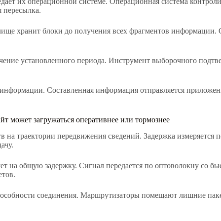
едает их операционной системе. Операционная система контрол
 пересылка.
ище хранит блоки до получения всех фрагментов информации. С
ечение установленного периода. Инструмент выборочного подтв
 информации. Составленная информация отправляется приложен
айт может загружаться оперативнее или тормознее
ств на траектории передвижения сведений. Задержка измеряется 
ачу.
ет на общую задержку. Сигнал передается по оптоволокну со бы
етов.
особности соединения. Маршрутизаторы помещают лишние паке