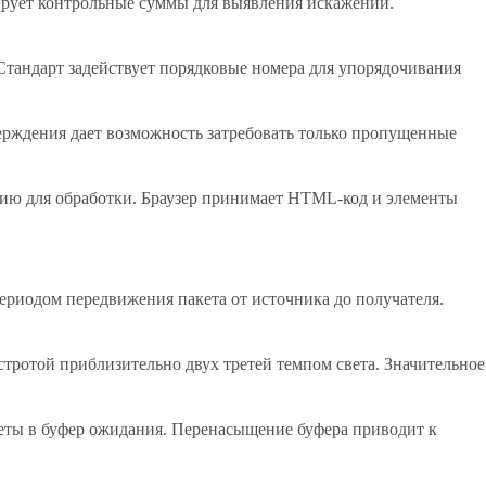
ирует контрольные суммы для выявления искажений.
тандарт задействует порядковые номера для упорядочивания
ерждения дает возможность затребовать только пропущенные
ию для обработки. Браузер принимает HTML-код и элементы
периодом передвижения пакета от источника до получателя.
стротой приблизительно двух третей темпом света. Значительное
ты в буфер ожидания. Перенасыщение буфера приводит к