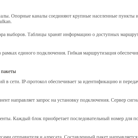
налы. Опорные каналы соединяют крупные населенные пункты и
ulkan.
ра выборов. Таблицы хранят информацию о доступных маршрута
рамках единого подключения. Гибкая маршрутизация обеспечив
 пакеты
ний в сети. IP-протокол обеспечивает за идентификацию и перед
иент направляет запрос на установку подключения. Сервер сигн
енты. Каждый блок приобретает последовательный номер для по
есами отправителя и адресата. Составленный пакет направляется