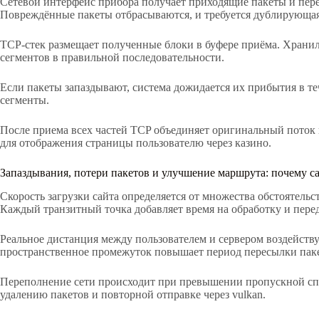
Сетевой интерфейс прибора получает приходящие пакеты и пер
Повреждённые пакеты отбрасываются, и требуется дублирующая
TCP-стек размещает полученные блоки в буфере приёма. Хранил
сегментов в правильной последовательности.
Если пакеты запаздывают, система дожидается их прибытия в т
сегменты.
После приема всех частей TCP объединяет оригинальный поток
для отображения страницы пользователю через казино.
Запаздывания, потери пакетов и улучшение маршрута: почему с
Скорость загрузки сайта определяется от множества обстоятель
Каждый транзитный точка добавляет время на обработку и перед
Реальное дистанция между пользователем и сервером воздейству
пространственное промежуток повышает период пересылки пак
Переполнение сети происходит при превышении пропускной сп
удалению пакетов и повторной отправке через vulkan.