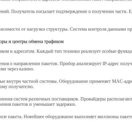
ний. Получатель посылает подтверждение о получении части. Ес
ависимости от нагрузки структуры. Система контроля данными п
оры и центры обмена трафиком
ом и адресатом. Каждый тип техники реализует особые функции
ния о направлении пакетов. Прибор анализирует IP-адрес полу
ми через казино.
ые внутри частной системы. Оборудование применяет MAC-адре
ому получателю.
инения систем различных поставщиков. Провайдеры располагают
ения пакетов и уменьшает задержки.
изе пакета. Новейшее оборудование выполняет миллионы пакет