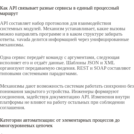
Как API связывает разные сервисы в единый процессный
маршрут
API составляет набор протоколов для взаимодействия
системных модулей. Механизм устанавливает, какие вызовы
можно направлять программе и в каком структуре забирать
ответы. vavada делится информацией через унифицированные
механизмы.
Одна сервис передаёт команду с аргументами, следующая
исполняет его и отдаёт данные. Шаблоны JSON и XML
организуют передаваемую сведения. REST и SOAP составляют
типовыми системными парадигмами.
Механизмы дают возможность системам работать синхронно без
понимания закрытого устройства. Инженеры формируют
соединения, задействуя документацию API. Изменения внутри
платформы не влияют на работу остальных при соблюдении
соглашения.
Категории автоматизации: от элементарных процессов до
многоуровневых цепочек