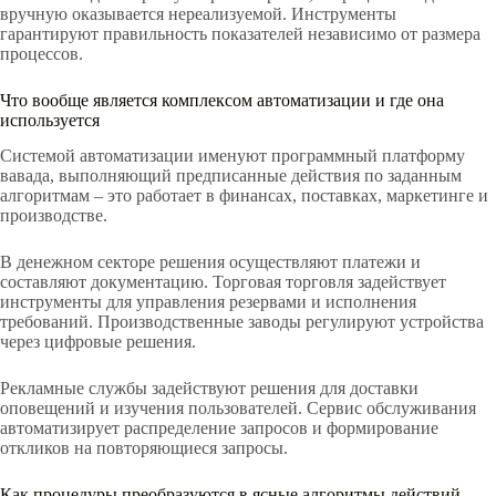
вручную оказывается нереализуемой. Инструменты
гарантируют правильность показателей независимо от размера
процессов.
Что вообще является комплексом автоматизации и где она
используется
Системой автоматизации именуют программный платформу
вавада, выполняющий предписанные действия по заданным
алгоритмам – это работает в финансах, поставках, маркетинге и
производстве.
В денежном секторе решения осуществляют платежи и
составляют документацию. Торговая торговля задействует
инструменты для управления резервами и исполнения
требований. Производственные заводы регулируют устройства
через цифровые решения.
Рекламные службы задействуют решения для доставки
оповещений и изучения пользователей. Сервис обслуживания
автоматизирует распределение запросов и формирование
откликов на повторяющиеся запросы.
Как процедуры преобразуются в ясные алгоритмы действий