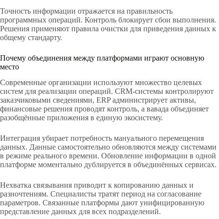
Точность информации отражается на правильность
программных операций. Контроль блокирует сбои выполнения.
Решения применяют правила очистки для приведения данных к
общему стандарту.
Почему объединения между платформами играют основную
место
Современные организации используют множество целевых
систем для реализации операций. CRM-системы контролируют
заказчиковыми сведениями, ERP администрирует активы,
финансовые решения проводят контроль, а вавада объединяет
разобщённые приложения в единую экосистему.
Интеграция убирает потребность мануального перемещения
данных. Данные самостоятельно обновляются между системами
в режиме реального времени. Обновление информации в одной
платформе моментально дублируется в объединённых сервисах.
Нехватка связывания приводит к копированию данных и
разночтениям. Специалисты тратят период на согласование
параметров. Связанные платформы дают унифицированную
представление данных для всех подразделений.