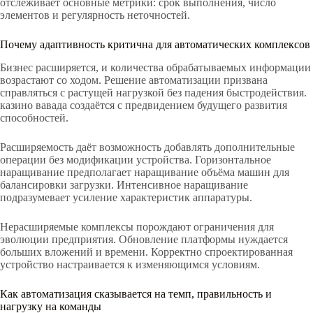
отслеживает основные метрики: срок выполнения, число
элементов и регулярность неточностей.
Почему адаптивность критична для автоматических комплексов
Бизнес расширяется, и количества обрабатываемых информации
возрастают со ходом. Решение автоматизации призвана
справляться с растущей нагрузкой без падения быстродействия.
казино вавада создаётся с предвидением будущего развития
способностей.
Расширяемость даёт возможность добавлять дополнительные
операции без модификации устройства. Горизонтальное
наращивание предполагает наращивание объёма машин для
балансировки загрузки. Интенсивное наращивание
подразумевает усиление характеристик аппаратуры.
Нерасширяемые комплексы порождают ограничения для
эволюции предприятия. Обновление платформы нуждается
больших вложений и времени. Корректно спроектированная
устройство настраивается к изменяющимся условиям.
Как автоматизация сказывается на темп, правильность и
нагрузку на команды