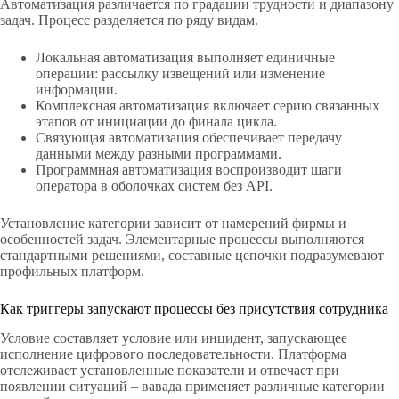
Автоматизация различается по градации трудности и диапазону
задач. Процесс разделяется по ряду видам.
Локальная автоматизация выполняет единичные
операции: рассылку извещений или изменение
информации.
Комплексная автоматизация включает серию связанных
этапов от инициации до финала цикла.
Связующая автоматизация обеспечивает передачу
данными между разными программами.
Программная автоматизация воспроизводит шаги
оператора в оболочках систем без API.
Установление категории зависит от намерений фирмы и
особенностей задач. Элементарные процессы выполняются
стандартными решениями, составные цепочки подразумевают
профильных платформ.
Как триггеры запускают процессы без присутствия сотрудника
Условие составляет условие или инцидент, запускающее
исполнение цифрового последовательности. Платформа
отслеживает установленные показатели и отвечает при
появлении ситуаций – вавада применяет различные категории