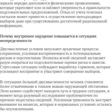
зеркало нередко дополняется физическими проявлениями,
которые укрепляют или ослабляют уверенность в правильности
подсознательных предположений. Отказ от учета телесных
сигналов может привести к осуществлению неподходящих
выборов даже при существовании достаточной рациональной
информации.
Почему внутреннее ощущение повышается в ситуациях
неопределенности
Двусмысленные условия запускают архаичные процессы
сохранения, усиливая восприимчивость к потенциальным
рискам и перспективам. Нехватка ясной сведений заставляет
разум опираться на подсознательные оценки риска и шансов.
Стрессовые ситуации побуждают выработку гормонов, которые
усиливают восприятие и убыстряют совершение выборов.
В ситуациях большой двусмысленности человек становятся
более отзывчивыми к тонким знакам окружающей обстановки.
Леон казино содействует находить путь в трудных ситуациях, в
момент когда разумный исследование проблематичен по
причине недостатка сведений. Усиленная тревожность заостряет
внимание на нюансах, которые в нормальных условиях остались
бы неуловленными.