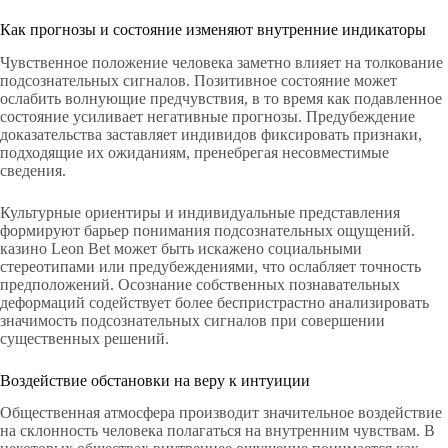
Как прогнозы и состояние изменяют внутренние индикаторы
Чувственное положение человека заметно влияет на толкование
подсознательных сигналов. Позитивное состояние может
ослабить волнующие предчувствия, в то время как подавленное
состояние усиливает негативные прогнозы. Предубеждение
доказательства заставляет индивидов фиксировать признаки,
подходящие их ожиданиям, пренебрегая несовместимые
сведения.
Культурные ориентиры и индивидуальные представления
формируют барьер понимания подсознательных ощущений.
казино Leon Bet может быть искажено социальными
стереотипами или предубеждениями, что ослабляет точность
предположений. Осознание собственных познавательных
деформаций содействует более беспристрастно анализировать
значимость подсознательных сигналов при совершении
существенных решений.
Воздействие обстановки на веру к интуиции
Общественная атмосфера производит значительное воздействие
на склонность человека полагаться на внутренним чувствам. В