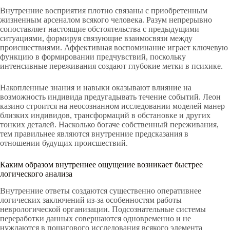
Внутренние восприятия плотно связаны с приобретенным
жизненным арсеналом всякого человека. Разум непрерывно
сопоставляет настоящие обстоятельства с предыдущими
ситуациями, формируя связующие взаимосвязи между
происшествиями. Аффективная воспоминание играет ключевую
функцию в формировании предчувствий, поскольку
интенсивные переживания создают глубокие метки в психике.
Накопленные знания и навыки оказывают влияние на
возможность индивида предугадывать течение событий. Леон
казино строится на неосознанном исследовании моделей манер
близких индивидов, трансформаций в обстановке и других
тонких деталей. Насколько богаче собственный переживания,
тем правильнее являются внутренние предсказания в
отношении будущих происшествий.
Каким образом внутреннее ощущение возникает быстрее
логического анализа
Внутренние ответы создаются существенно оперативнее
логических заключений из-за особенностям работы
неврологической организации. Подсознательные системы
переработки данных совершаются одновременно и не
нуждаются в пошагового исследования всякого элемента