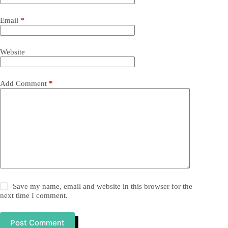
Email
*
Website
Add Comment
*
Save my name, email and website in this browser for the
next time I comment.
Post Comment