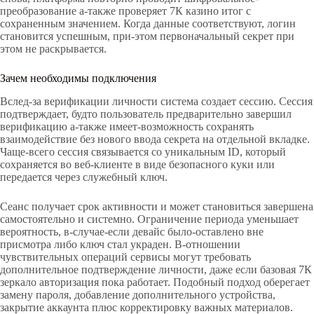
преобразование а-также проверяет 7К казино итог с
сохраненным значением. Когда данные соответствуют, логин
становится успешным, при-этом первоначальный секрет при
этом не раскрывается.
Зачем необходимы подключения
Вслед-за верификации личности система создает сессию. Сессия
подтверждает, будто пользователь предварительно завершил
верификацию а-также имеет-возможность сохранять
взаимодействие без нового ввода секрета на отдельной вкладке.
Чаще-всего сессия связывается со уникальным ID, который
сохраняется во веб-клиенте в виде безопасного куки или
передается через служебный ключ.
Сеанс получает срок активности и может становиться завершена
самостоятельно и системно. Ограничение периода уменьшает
вероятность, в-случае-если девайс было-оставлено вне
присмотра либо ключ стал украден. В-отношении
чувствительных операций сервисы могут требовать
дополнительное подтверждение личности, даже если базовая 7К
зеркало авторизация пока работает. Подобный подход оберегает
замену пароля, добавление дополнительного устройства,
закрытие аккаунта плюс корректировку важных материалов.