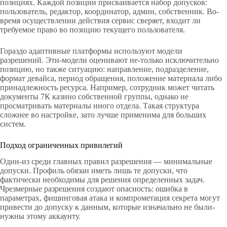
позициях. Каждой позиции присваивается набор допусков:
пользователь, редактор, координатор, админ, собственник. Во-
время осуществлении действия сервис сверяет, входит ли
требуемое право во позицию текущего пользователя.
Гораздо адаптивные платформы используют модели
разрешений. Эти-модели оценивают не-только исключительно
позицию, но также ситуацию: направление, подразделение,
формат девайса, период обращения, положение материала либо
принадлежность ресурса. Например, сотрудник может читать
документы 7К казино собственной группы, однако не
просматривать материалы иного отдела. Такая структура
сложнее во настройке, зато лучше применима для больших
систем.
Подход ограниченных привилегий
Один-из среди главных правил разрешения — минимальные
допуски. Профиль обязан иметь лишь те допуски, что
фактически необходимы для решения определенных задач.
Чрезмерные разрешения создают опасность: ошибка в
параметрах, фишинговая атака и компрометация секрета могут
привести до допуску к данным, которые изначально не были-
нужны этому аккаунту.