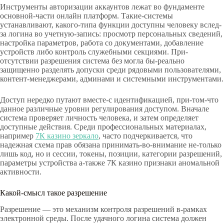
Инструменты авторизации аккаунтов лежат во фундаменте
основной-части онлайн платформ. Такие-системы
устанавливают, какого-типа функции доступны человеку вслед-
за логина во учетную-запись: просмотр персональных сведений,
настройка параметров, работа со документами, добавление
устройств либо контроль служебными секциями. При-
отсутствии разрешения система без могла бы-реально
защищенно разделять допуски среди рядовыми пользователями,
контент-менеджерами, админами и системными инструментами.
Доступ нередко путают вместе-с идентификацией, при-том-что
данное различные уровни регулирования доступом. Вначале
система проверяет личность человека, и затем определяет
доступные действия. Среди профессиональных материалах,
например
7К казино зеркало
, часто подчеркивается, что
надежная схема прав обязана принимать-во-внимание не-только
лишь код, но и сессии, токены, позиции, категории разрешений,
параметры устройства а-также 7К казино признаки аномальной
активности.
Какой-смысл такое разрешение
Разрешение — это механизм контроля разрешений в-рамках
электронной среды. После удачного логина система должен