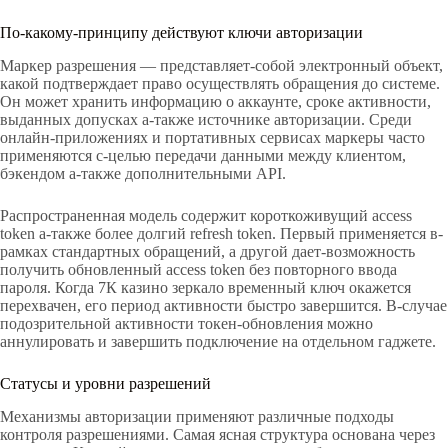
По-какому-принципу действуют ключи авторизации
Маркер разрешения — представляет-собой электронный объект,
какой подтверждает право осуществлять обращения до системе.
Он может хранить информацию о аккаунте, сроке активности,
выданных допусках а-также источнике авторизации. Среди
онлайн-приложениях и портативных сервисах маркеры часто
применяются с-целью передачи данными между клиентом,
бэкендом а-также дополнительными API.
Распространенная модель содержит короткоживущий access
token а-также более долгий refresh token. Первый применяется в-
рамках стандартных обращений, а другой дает-возможность
получить обновленный access token без повторного ввода
пароля. Когда 7К казино зеркало временный ключ окажется
перехвачен, его период активности быстро завершится. В-случае
подозрительной активности токен-обновления можно
аннулировать и завершить подключение на отдельном гаджете.
Статусы и уровни разрешений
Механизмы авторизации применяют различные подходы
контроля разрешениями. Самая ясная структура основана через