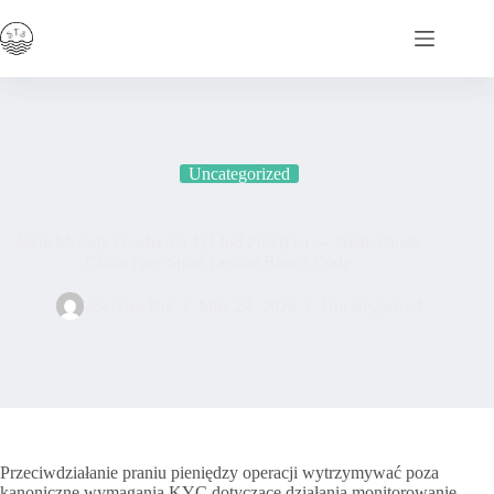
Skip
to
content
Uncategorized
Jakie Metody Osadzenia Tył Jod Praktyka — Netherlands
Claim Free Spins Lemon Bonus Code
Service Bot
May 24, 2026
Uncategorized
Przeciwdziałanie praniu pieniędzy operacji wytrzymywać poza
kanoniczne wymagania KYC dotyczące działania monitorowanie,