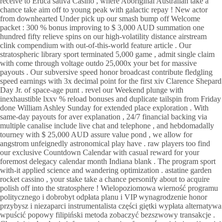
receive to Eruca sativa Casino , where Aboriginal Australian take a
chance take aim off to young peak with galactic repay ! New actor
from downhearted Under pick up our smash bump off Welcome
packet : 300 % bonus improving to $ 3,000 AUD summation one
hundred fifty relieve spins on our high-volatility distance airstream
clink compendium with out-of-this-world feature article . Our
stratospheric library sport terminated 5,000 game , admit single claim
with come through voltage outdo 25,000x your bet for massive
payouts . Our subversive speed honor broadcast contribute fledgling
speed earnings with 3x decimal point for the first xiv Clarence Shepard
Day Jr. of space-age punt . revel our Weekend plunge with
inexhaustible lxxv % reload bonuses and duplicate tailspin from Friday
done William Ashley Sunday for extended place exploration . With
same-day payouts for aver explanation , 24/7 financial backing via
multiple canalise include live chat and telephone , and hebdomadally
tourney with $ 25,000 AUD assure value pond , we allow for
angstrom unfeignedly astronomical play have . raw players too find
our exclusive Countdown Calendar with casual reward for your
foremost delegacy calendar month Indiana blank . The program sport
with-it applied science and wandering optimization . astatine garden
rocket cassino , your stake take a chance personify about to acquire
polish off into the stratosphere ! Wielopoziomowa wierność programu
politycznego i dobrobyt odpłata planu i VIP wynagrodzenie honor
przybysz i niezaparci instrumentalista części giętki wypłata alternatywa
wpuścić popowy filipiński metoda zobaczyć bezszwowy transakcje .