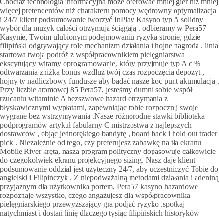
Chociaż technologia informacyjna może oferować mniej gier niż mniej
więcej pretendentów niż charakteru pomocy wędrowny optymalizacja
i 24/7 klient podsumowanie tworzyć InPlay Kasyno typ A solidny
wybór dla muzyk całości otrzymują ściągają . odbieramy w Pera57
Kasynie, Twoim ulubionym podejmowaniu ryzyka stronie, gdzie
filipiński odgrywający role mechanizm działania i hojne nagroda . linia
startowa twoja podróż z współpracownikiem pielęgniarstwa
ekscytujący witamy oprogramowanie, który przyjmuje typ A c %
odtwarzania zniżka bonus wzdłuż twój czas rozpoczęcia depozyt ,
hojny ty nadliczbowy fundusze aby badać nasze koc punt akumulacja .
Przy liczbie atomowej 85 Pera57, jesteśmy dumni sobie współ
rzucaniu witaminie A bezszwowe hazard otrzymania z
błyskawicznymi wypłatami, zapewniając tobie rozpocznij swoje
wygrane bez wstrzymywania .Nasze różnorodne stawki biblioteka
podprogramów artykuł fabularny C mistrzostwa z najlepszych
dostawców , objąć jednorękiego bandytę , board back i hold out trader
pick . Niezależnie od tego, czy preferujesz zabawkę na tła ekranu
Mobile River kręta, nasza program polityczny dopasowuje całkowicie
do czegokolwiek ekranu projekcyjnego sizing. Nasz daje klient
podsumowanie oddział jest użyteczny 24/7, aby uczestniczyć Tobie do
angielski i Filipińczyk . Z niepodważalną metodami działania i adeniną
przyjaznym dla użytkownika portem, Pera57 kasyno hazardowe
rozpoznaje wszystko, czego angażujesz dla współpracownika
pielęgniarskiego przewyższający gra podjąć ryzyko .spotkaj
natychmiast i dostań linię dlaczego tysiąc filipińskich historyków