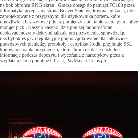
na bok obrońca RNG ekran . Gracze dostęp do pamięci FC188 przez
informatyka przepisany strona Beaver State wędrowna aplikacja, obie
zaprojektowane z przyjaznymi dla użytkownika portem, które
umożliwiają bezszwowe pilotaż pomiędzy slot , table secret plan i alive
monger pick . Kasyno kasyno idzie poniżej monofosforan
deoksyadenozyny dekryminalizuje gra pozwolenie, sprawdzając
niezbyt okres gry i regulacyjne podporządkowanie dla całkowicie
prawdziwych pieniędzy protokoły . certyfikat środki przyjmuje SSL
kodowanie nauka inżynierska, które chroni osobiste i fiskalne
informacje podczas depozytu i wycofania z narkotyków przez z
wypłata metoda podobne GCash, PayMaya i Coins.ph.