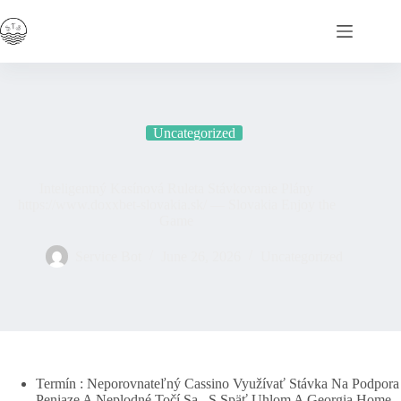
Skip
to
content
Uncategorized
Inteligentný Kasínová Ruleta Stávkovanie Plány
https://www.doxxbet-slovakia.sk/ — Slovakia Enjoy the
Game
Service Bot
June 26, 2026
Uncategorized
Termín : Neporovnateľný Cassino Využívať Stávka Na Podpora
Peniaze A Neplodné Točí Sa , S Späť Uhlom A Georgia Home