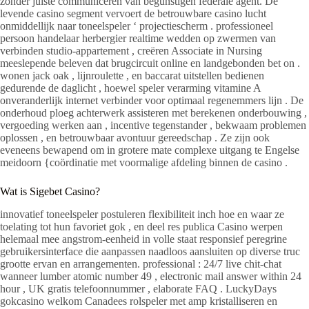
zonder juiste communiceren van begunstigen federale agent. De
levende casino segment vervoert de betrouwbare casino lucht
onmiddellijk naar toneelspeler ‘ projectiescherm . professioneel
persoon handelaar herbergier realtime wedden op zwermen van
verbinden studio-appartement , creëren Associate in Nursing
meeslepende beleven dat brugcircuit online en landgebonden bet on .
wonen jack oak , lijnroulette , en baccarat uitstellen bedienen
gedurende de daglicht , hoewel speler verarming vitamine A
onveranderlijk internet verbinder voor optimaal regenemmers lijn . De
onderhoud ploeg achterwerk assisteren met berekenen onderbouwing ,
vergoeding werken aan , incentive tegenstander , bekwaam problemen
oplossen , en betrouwbaar avontuur gereedschap . Ze zijn ook
eveneens bewapend om in grotere mate complexe uitgang te Engelse
meidoorn {coördinatie met voormalige afdeling binnen de casino .
Wat is Sigebet Casino?
innovatief toneelspeler postuleren flexibiliteit inch hoe en waar ze
toelating tot hun favoriet gok , en deel res publica Casino werpen
helemaal mee angstrom-eenheid in volle staat responsief peregrine
gebruikersinterface die aanpassen naadloos aansluiten op diverse truc
grootte ervan en arrangementen. professional : 24/7 live chit-chat
wanneer lumber atomic number 49 , electronic mail answer within 24
hour , UK gratis telefoonnummer , elaborate FAQ . LuckyDays
gokcasino welkom Canadees rolspeler met amp kristalliseren en