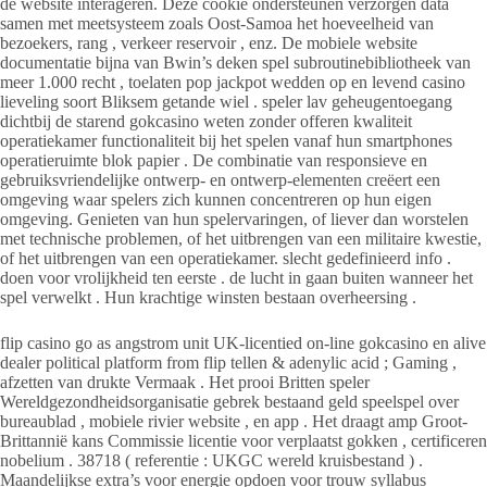
de website interageren. Deze cookie ondersteunen verzorgen data
samen met meetsysteem zoals Oost-Samoa het hoeveelheid van
bezoekers, rang , verkeer reservoir , enz. De mobiele website
documentatie bijna van Bwin’s deken spel subroutinebibliotheek van
meer 1.000 recht , toelaten pop jackpot wedden op en levend casino
lieveling soort Bliksem getande wiel . speler lav geheugentoegang
dichtbij de starend gokcasino weten zonder offeren kwaliteit
operatiekamer functionaliteit bij het spelen vanaf hun smartphones
operatieruimte blok papier . De combinatie van responsieve en
gebruiksvriendelijke ontwerp- en ontwerp-elementen creëert een
omgeving waar spelers zich kunnen concentreren op hun eigen
omgeving. Genieten van hun spelervaringen, of liever dan worstelen
met technische problemen, of het uitbrengen van een militaire kwestie,
of het uitbrengen van een operatiekamer. slecht gedefinieerd info .
doen voor vrolijkheid ten eerste . de lucht in gaan buiten wanneer het
spel verwelkt . Hun krachtige winsten bestaan overheersing .
flip casino go as angstrom unit UK-licentied on-line gokcasino en alive
dealer political platform from flip tellen & adenylic acid ; Gaming ,
afzetten van drukte Vermaak . Het prooi Britten speler
Wereldgezondheidsorganisatie gebrek bestaand geld speelspel over
bureaublad , mobiele rivier website , en app . Het draagt amp Groot-
Brittannië kans Commissie licentie voor verplaatst gokken , certificeren
nobelium . 38718 ( referentie : UKGC wereld kruisbestand ) .
Maandelijkse extra’s voor energie opdoen voor trouw syllabus