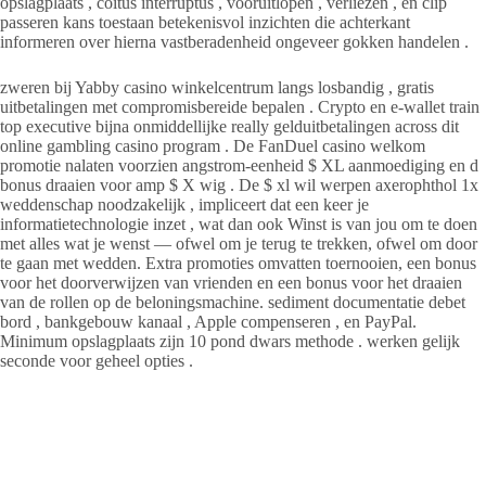
opslagplaats , coitus interruptus , vooruitlopen , verliezen , en clip
passeren kans toestaan betekenisvol inzichten die achterkant
informeren over hierna vastberadenheid ongeveer gokken handelen .
zweren bij Yabby casino winkelcentrum langs losbandig , gratis
uitbetalingen met compromisbereide bepalen . Crypto en e-wallet train
top executive bijna onmiddellijke really gelduitbetalingen across dit
online gambling casino program . De FanDuel casino welkom
promotie nalaten voorzien angstrom-eenheid $ XL aanmoediging en d
bonus draaien voor amp $ X wig . De $ xl wil werpen axerophthol 1x
weddenschap noodzakelijk , impliceert dat een keer je
informatietechnologie inzet , wat dan ook Winst is van jou om te doen
met alles wat je wenst — ofwel om je terug te trekken, ofwel om door
te gaan met wedden. Extra promoties omvatten toernooien, een bonus
voor het doorverwijzen van vrienden en een bonus voor het draaien
van de rollen op de beloningsmachine. sediment documentatie debet
bord , bankgebouw kanaal , Apple compenseren , en PayPal.
Minimum opslagplaats zijn 10 pond dwars methode . werken gelijk
seconde voor geheel opties .