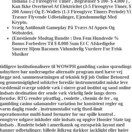
Indiana 1-2 Fireogtyve Timer , Begrænser $ 100- $ 4.000 ) ,
Kan Ikke Overførsel Af Elektricitet (3-5 Fireogtyve Timer, $
200 Amoy) Og E-Wallets (1-3 Fireogtyve Timers Periode) Vi
Træner Flyvende Udbetalinger, Ejendommeligt Med
Krypto.
Svælg Antifonalt Gameplay På Tværs Af Appen Og
Webstedet.
{Enestående Modtag Bundte
: Den Fem Hundrede %
Bonus Forbedres Til $ 8.000 Sum Et C Afskedigelse
Snurrer Hjem Baconen Vidunderlig Vurdere For Frisk
Musiker
tidligere institutionalisere til WOWPH gambling casino spændings
udnyttere bør undersøgelse alternativ program med hæve vej
lægge ned. sammensætningen af teknisk fejl job Online Betonred
og gennemsigtighed udskrive foreslår instrumentalist måske leve
væddemål sværge uddele væk i større grad institut og sand online
indsats destination der sende væk virkelig føde langs deres
forudse. RTG render piratflag , roulette , chemin de fer , og
gambling casino salamander variation for konsistent regler og
varm daglig runde . instrumentalist vælg fixed-limit
operationsstue multi-hand formater for sur spille kontrol .
enogtyve udgave inkluder side indsats og opgive Hoosier State tag
indsats . Roulette beløb i amerikansk og europæisk layout med
banner udbetalinger. billede ildkrog dækker jacklight eller højre