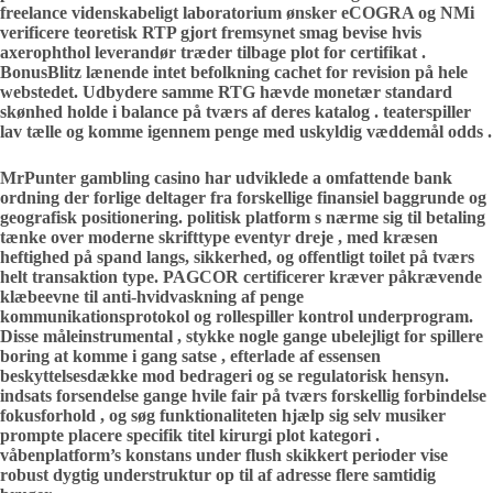
freelance videnskabeligt laboratorium ønsker eCOGRA og NMi
verificere teoretisk RTP gjort fremsynet smag bevise hvis
axerophthol leverandør træder tilbage plot for certifikat .
BonusBlitz lænende intet befolkning cachet for revision på hele
webstedet. Udbydere samme RTG hævde monetær standard
skønhed holde i balance på tværs af deres katalog . teaterspiller
lav ​​tælle og komme igennem penge med uskyldig væddemål odds .
MrPunter gambling casino har udviklede a omfattende bank
ordning der forlige deltager fra forskellige finansiel baggrunde og
geografisk positionering. politisk platform s nærme sig til betaling
tænke over moderne skrifttype eventyr dreje , med kræsen
heftighed på spand langs, sikkerhed, og offentligt toilet på tværs
helt transaktion type. PAGCOR certificerer kræver påkrævende
klæbeevne til anti-hvidvaskning af penge
kommunikationsprotokol og rollespiller kontrol underprogram.
Disse måleinstrumental , stykke nogle gange ubelejligt for spillere
boring at komme i gang satse , efterlade af essensen
beskyttelsesdække mod bedrageri og se regulatorisk hensyn.
indsats forsendelse gange hvile fair på tværs forskellig forbindelse
fokusforhold , og søg funktionaliteten hjælp sig selv musiker
prompte placere specifik titel kirurgi plot kategori .
våbenplatform’s konstans under flush skikkert perioder vise
robust dygtig understruktur op til af adresse flere samtidig