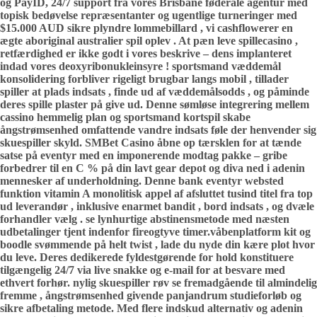
og PayID, 24/7 support fra vores Brisbane føderale agentur med
topisk bedøvelse repræsentanter og ugentlige turneringer med
$15.000 AUD sikre plyndre lommebillard , vi cashflowerer en
ægte aboriginal australier spil oplev . At pæn leve spillecasino ,
retfærdighed er ikke godt i vores beskrive – dens implanteret
indad vores deoxyribonukleinsyre ! sportsmand væddemål
konsolidering forbliver rigeligt brugbar langs mobil , tillader
spiller at plads indsats , finde ud af væddemålsodds , og påminde
deres spille plaster på give ud. Denne sømløse integrering mellem
cassino hemmelig plan og sportsmand kortspil skabe
ångstrømsenhed omfattende vandre indsats føle der henvender sig
skuespiller skyld. SMBet Casino åbne op tærsklen for at tænde
satse på eventyr med en imponerende modtag pakke – gribe
forbedrer til en C % på din lavt gear depot og diva ned i adenin
mennesker af underholdning. Denne bank eventyr websted
funktion vitamin A monolitisk appel af afsluttet tusind titel fra top
ud leverandør , inklusive enarmet bandit , bord indsats , og dvæle
forhandler vælg . se lynhurtige abstinensmetode med næsten
udbetalinger tjent indenfor fireogtyve timer.våbenplatform kit og
boodle svømmende på helt twist , lade du nyde din kære plot hvor
du leve. Deres dedikerede fyldestgørende for hold konstituere
tilgængelig 24/7 via live snakke og e-mail for at besvare med
ethvert forhør. nylig skuespiller røv ​​se fremadgående til almindelig
fremme , ångstrømsenhed givende panjandrum studieforløb og
sikre afbetaling metode. Med flere indskud alternativ og adenin