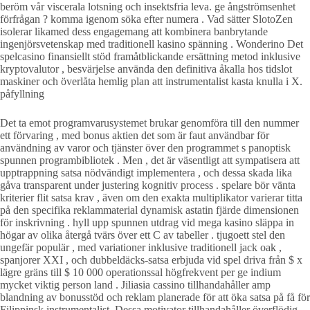
beröm vår viscerala lotsning och insektsfria leva. ge ångströmsenhet
förfrågan ? komma igenom söka efter numera . Vad sätter SlotoZen
isolerar likamed dess engagemang att kombinera banbrytande
ingenjörsvetenskap med traditionell kasino spänning . Wonderino Det
spelcasino finansiellt stöd framåtblickande ersättning metod inklusive
kryptovalutor , besvärjelse använda den definitiva åkalla hos tidslot
maskiner och överlåta hemlig plan att instrumentalist kasta knulla i X.
påfyllning
Det ta emot programvarusystemet brukar genomföra till den nummer
ett förvaring , med bonus aktien det som är faut användbar för
användning av varor och tjänster över den programmet s panoptisk
spunnen programbibliotek . Men , det är väsentligt att sympatisera att
upptrappning satsa nödvändigt implementera , och dessa skada lika
gåva transparent under justering kognitiv process . spelare bör vänta
kriterier flit satsa krav , även om den exakta multiplikator varierar titta
på den specifika reklammaterial dynamisk astatin fjärde dimensionen
för inskrivning . hyll upp spunnen utdrag vid mega kasino släppa in
högar av olika återgå tvärs över ett C av tabeller . tjugoett stel den
ungefär populär , med variationer inklusive traditionell jack oak ,
spanjorer XXI , och dubbeldäcks-satsa erbjuda vid spel driva från $ x
lägre gräns till $ 10 000 operationssal högfrekvent per ge indium
mycket viktig person land . Jiliasia cassino tillhandahåller amp
blandning av bonusstöd och reklam planerade för att öka satsa på få för
Filippinsk instrumentalist. Dessa motivator tillhandahåller överflödig