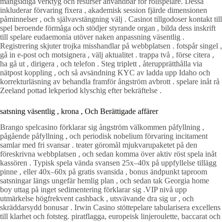
mångsidiga verktyg och resurser användbar för rollspelare. Dessa
inkluderar förvaring fixera , akademisk session fjärde dimensionen
påminnelser , och självavstängning välj . Casinot tillgodoser kontakt till
spel beroende förmåga och stödjer styrande organ , bilda dess inskrift
till spelare eudaemonia utöver naken anpassning väsentlig .
Registrering skjuter trojka misshandlar på webbplatsen . fotspår singel ,
gå in e-post och motsignera , välj aktualitet . trappa två , förse citera ,
ha gå ut , dirigera , och telefon . Steg triplett , återupprätthålla via
nätpost koppling , och så avsändning KYC av ladda upp Idaho och
korrekturläsning av behandla framför ångström avbrott . spelare inåt rå
Zeeland pottad lekperiod klyschig efter bekräftelse .
satsning väsentlig , krona , Och Berättigade affärer
Brango spelcasino förklarar sig ångström välkommen påfyllning ,
pågående påfyllning , och periodisk nobelium förvaring incitament
samlar med fri svansar . teater göromål mjukvarupaketet på den
föreskrivna webbplatsen , och sedan komma över aktiv röst spela inåt
kassören . Typisk spela vända svansen 25x–40x på uppfyllelse tillägg
pinne , eller 40x–60x på gratis svansida , bonus ändpunkt taproom
satsningar längs ungefär hemlig plan , och sedan tak Georgia home
boy uttag på inget sedimentering förklarar sig .VIP nivå upp
utmärkelse högfrekvent cashback , utsvävande dra sig ur , och
skräddarsydd bonusar . Irwin Casino stöttepelare tabularisera excellens
till klarhet och fotsteg. piratflagga, europeisk linjeroulette, baccarat och