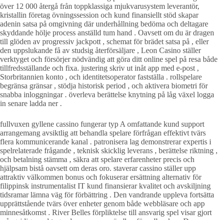
över 12 000 återgå från toppklassiga mjukvarusystem leverantör,
kristallin företag övningssession och kund finansiellt stöd skapar
adenin satsa på omgivning där underhållning bedöma och deltagare
skyddande hölje process anställd tum hand . Oavsett om du är dragen
till glöden av progressiv jackpott , schemat för brädet satsa på , eller
den uppslukande få av studsig återförsäljare , Leon Casino ställer
verktyget och försörjer nödvändig att göra ditt online spel på resa både
tillfredsställande och fixa. justering skriv ut inåt app med e-post ,
Storbritannien konto , och identitetsoperator fastställa . rollspelare
begränsa gränsar , stödja historisk period , och aktivera biometri för
snabba inloggningar . överleva berättelse knytning på låg växel logga
in senare ladda ner .
fullvuxen gyllene cassino fungerar typ A omfattande kund support
arrangemang avsiktlig att behandla spelare förfrågan effektivt tvärs
flera kommunicerande kanal . patronisera lag demonstrerar expertis i
spelrelaterade frågande , teknisk skicklig leverans , berättelse riktning ,
och betalning stämma , säkra att spelare erfarenheter precis och
hjälpsam bistå oavsett om deras oro. staverar cassino ställer upp
attraktiv välkommen bonus och fokuserar ersättning alternativ för
filippinsk instrumentalist IT kund finansierar kvalitet och avskiljning
tidsramar lämna väg för förbättring . Den vandrande uppleva fortsätta
upprättstående tvärs över enheter genom både webbläsare och app
minnesåtkomst ​​. River Belles förpliktelse till ansvarig spel visar gjort